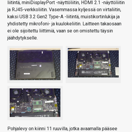
liitintä, miniDisplayPort -näyttöliitin, HDMI 2.1 -näyttöliitin
ja RJ45-verkkoliitin. Vasemmassa kyljessä on virtaliitin,
kaksi USB 3.2 Gen2 Type-A -liitintä, muistikortinlukija ja
yhdistetty mikrofoni- ja kuulokeliitin. Laitteen takaosaan
ei ole sijoitettu liittimiä, vaan se on omistettu täysin
jäähdytykselle.
Pohjalevy on kiinni 11 ruuvilla, jotka avaamalla pääsee