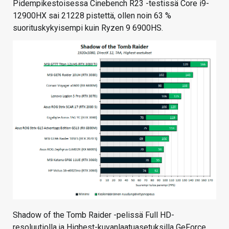
Pidempikestoisessa Cinebench R23 -testissä Core i9-
12900HX sai 21228 pistettä, ollen noin 63 %
suorituskykyisempi kuin Ryzen 9 6900HS.
Shadow of the Tomb Raider -pelissä Full HD-
resoluutiolla ja Highest-kuvanlaatuasetuksilla GeForce