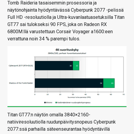
Tomb Raideria tasaisemmin prosessoria ja
näytönohjainta hyödyntävässä Cyberpunk 2077 -pelissä
Full HD -resoluutiolla ja Ultra-kuvanlaatuasetuksilla Titan
GT77 sai tulokseksi 90 FPS, joka on Radeon RX
6800M:llä varustettuun Corsair Voyager a1600:een
verrattuna noin 34 % parempi tulos.
Titan GT77:n näytön omalla 3840×2160-
natiiviresoluutiolla ruudunpäivitysnopeus Cyberpunk
2077:ssä parhailla säteenseurantaa hyödyntävillä