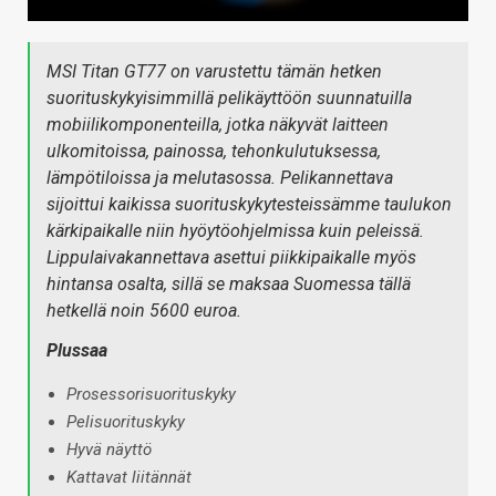
MSI Titan GT77 on varustettu tämän hetken
suorituskykyisimmillä pelikäyttöön suunnatuilla
mobiilikomponenteilla, jotka näkyvät laitteen
ulkomitoissa, painossa, tehonkulutuksessa,
lämpötiloissa ja melutasossa. Pelikannettava
sijoittui kaikissa suorituskykytesteissämme taulukon
kärkipaikalle niin hyöytöohjelmissa kuin peleissä.
Lippulaivakannettava asettui piikkipaikalle myös
hintansa osalta, sillä se maksaa Suomessa tällä
hetkellä noin 5600 euroa.
Plussaa
Prosessorisuorituskyky
Pelisuorituskyky
Hyvä näyttö
Kattavat liitännät