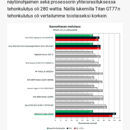
näytönohjaimen sekä prosessorin yhteisrasituksessa
tehonkulutus oli 280 wattia. Näillä lukemilla Titan GT77:n
tehonkulutus oli vertailumme toistaiseksi korkein.