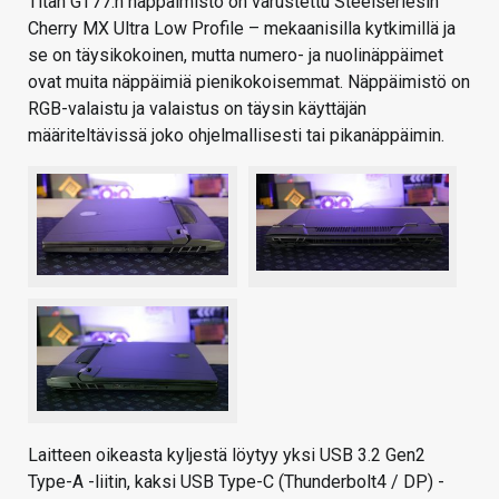
Titan GT77:n näppäimistö on varustettu Steelseriesin
Cherry MX Ultra Low Profile – mekaanisilla kytkimillä ja
se on täysikokoinen, mutta numero- ja nuolinäppäimet
ovat muita näppäimiä pienikokoisemmat. Näppäimistö on
RGB-valaistu ja valaistus on täysin käyttäjän
määriteltävissä joko ohjelmallisesti tai pikanäppäimin.
Laitteen oikeasta kyljestä löytyy yksi USB 3.2 Gen2
Type-A -liitin, kaksi USB Type-C (Thunderbolt4 / DP) -