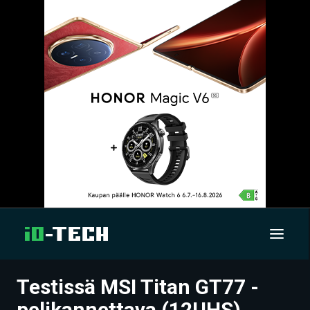
Testissä MSI Titan GT77 -
UUTISET
pelikannettava (12UHS)