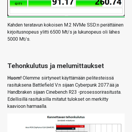
Kahden teratavun kokoisen M.2 NVMe SSD:n perättäinen
kirjoitusnopeus ylitti 6500 Mt/s ja lukunopeus oli lähes
5000 Mt/s.
Tehonkulutus ja melumittaukset
Huom!
Olemme siirtyneet käyttämään pelitesteissä
rasituksena Battlefield V:n sijaan Cyberpunk 2077:ää ja
Handbraken sijaan Cinebench R23 -prosessorirasitusta.
Edellisillä rasituksilla mitatut tulokset on merkitty
kaavioon harmaalla.