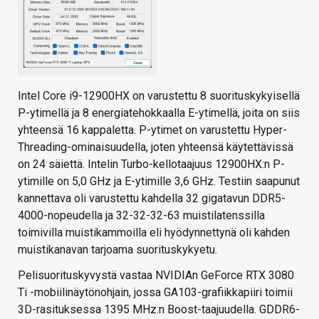
Intel Core i9-12900HX on varustettu 8 suorituskykyisellä
P-ytimellä ja 8 energiatehokkaalla E-ytimellä, joita on siis
yhteensä 16 kappaletta. P-ytimet on varustettu Hyper-
Threading-ominaisuudella, joten yhteensä käytettävissä
on 24 säiettä. Intelin Turbo-kellotaajuus 12900HX:n P-
ytimille on 5,0 GHz ja E-ytimille 3,6 GHz. Testiin saapunut
kannettava oli varustettu kahdella 32 gigatavun DDR5-
4000-nopeudella ja 32-32-32-63 muistilatenssilla
toimivilla muistikammoilla eli hyödynnettynä oli kahden
muistikanavan tarjoama suorituskykyetu.
Pelisuorituskyvystä vastaa NVIDIAn GeForce RTX 3080
Ti -mobiilinäytönohjain, jossa GA103-grafiikkapiiri toimii
3D-rasituksessa 1395 MHz:n Boost-taajuudella. GDDR6-