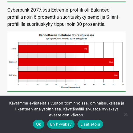
Cyberpunk 2077:ssä Extreme-profiili oli Balanced-
profiilia noin 6 prosenttia suorituskykyisempi ja Silent-
profiililla suorituskyky tippui noin 30 prosenttia.
Suorituskykyisimmät Extreme- ja Balanced-profiilit olivat
Käytämme evästeitä sivuston toiminnoissa, ominaisuuksissa ja
pelikäytössä erittäin äänekkäitä yli 50 desibelin lukemilla
liikenteen analysoinnissa. Käyttämällä sivustoa hyväksyt
kun taas Silent-profiili oli nimensä mukaisesti
evästeiden käytön.
miellyttävän hiljainen.
Ok
En hyväksy
Lisätietoja