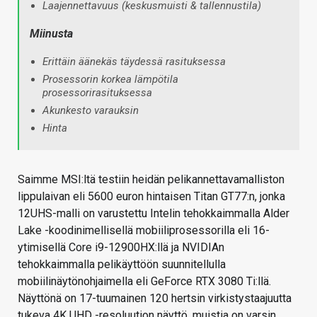
Laajennettavuus (keskusmuisti & tallennustila)
Miinusta
Erittäin äänekäs täydessä rasituksessa
Prosessorin korkea lämpötila
prosessorirasituksessa
Akunkesto varauksin
Hinta
Saimme MSI:ltä testiin heidän pelikannettavamalliston
lippulaivan eli 5600 euron hintaisen Titan GT77:n, jonka
12UHS-malli on varustettu Intelin tehokkaimmalla Alder
Lake -koodinimellisellä mobiiliprosessorilla eli 16-
ytimisellä Core i9-12900HX:llä ja NVIDIAn
tehokkaimmalla pelikäyttöön suunnitellulla
mobiilinäytönohjaimella eli GeForce RTX 3080 Ti:llä.
Näyttönä on 17-tuumainen 120 hertsin virkistystaajuutta
tukeva 4K UHD -resoluution näyttö, muistia on varsin