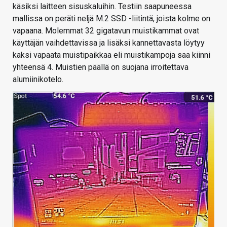
käsiksi laitteen sisuskaluihin. Testiin saapuneessa
mallissa on peräti neljä M.2 SSD -liitintä, joista kolme on
vapaana. Molemmat 32 gigatavun muistikammat ovat
käyttäjän vaihdettavissa ja lisäksi kannettavasta löytyy
kaksi vapaata muistipaikkaa eli muistikampoja saa kiinni
yhteensä 4. Muistien päällä on suojana irroitettava
alumiinikotelo.