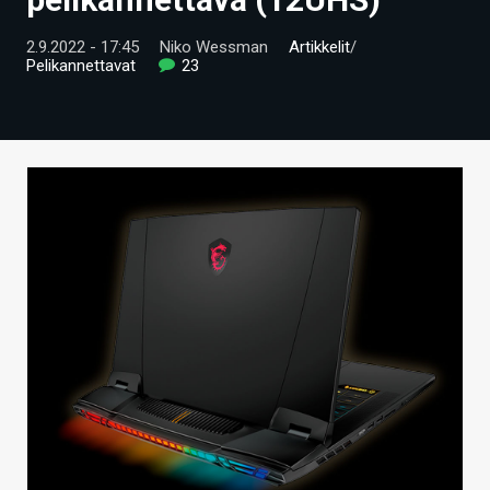
ARTIKKELIT
2.9.2022 - 17:45
Niko Wessman
Artikkelit
/
Pelikannettavat
23
VIDEOT
TECHBBS
TIETOA
HINTA.FI
KAUPPA
VAIHDA TEEMA
HAKU