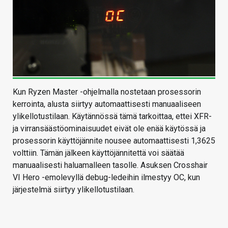
Kun Ryzen Master -ohjelmalla nostetaan prosessorin
kerrointa, alusta siirtyy automaattisesti manuaaliseen
ylikellotustilaan. Käytännössä tämä tarkoittaa, ettei XFR-
ja virransäästöominaisuudet eivät ole enää käytössä ja
prosessorin käyttöjännite nousee automaattisesti 1,3625
volttiin. Tämän jälkeen käyttöjännitettä voi säätää
manuaalisesti haluamalleen tasolle. Asuksen Crosshair
VI Hero -emolevyllä debug-ledeihin ilmestyy OC, kun
järjestelmä siirtyy ylikellotustilaan.