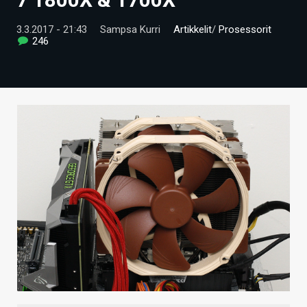
ARTIKKELIT
3.3.2017 - 21:43
Sampsa Kurri
Artikkelit
/
Prosessorit
246
VIDEOT
TECHBBS
TIETOA
HINTA.FI
KAUPPA
VAIHDA TEEMA
HAKU