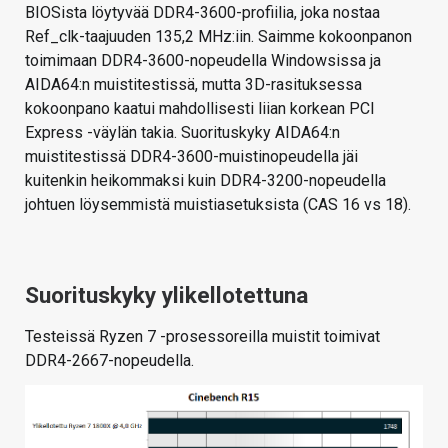
BIOSista löytyvää DDR4-3600-profiilia, joka nostaa
Ref_clk-taajuuden 135,2 MHz:iin. Saimme kokoonpanon
toimimaan DDR4-3600-nopeudella Windowsissa ja
AIDA64:n muistitestissä, mutta 3D-rasituksessa
kokoonpano kaatui mahdollisesti liian korkean PCI
Express -väylän takia. Suorituskyky AIDA64:n
muistitestissä DDR4-3600-muistinopeudella jäi
kuitenkin heikommaksi kuin DDR4-3200-nopeudella
johtuen löysemmistä muistiasetuksista (CAS 16 vs 18).
Suorituskyky ylikellotettuna
Testeissä Ryzen 7 -prosessoreilla muistit toimivat
DDR4-2667-nopeudella.