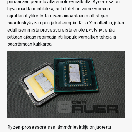
piirisarjaan perustuvilla emolevymalleilla. Kyseessä on
hyvä markkinointikikka, sillä Intel on viime vuosina
rajoittanut ylikellottamisen ainoastaan mallistojen
suorituskykyisimpiin ja kalleimpiin K- ja X-malleihin, joten
edullisemmista prosessoreista ei ole pystynyt enää
pitkään aikaan repimään irti lippulaivamallien tehoja ja
säästämään kukkaroa.
Ryzen-prosessoreissa lämmönlevittäjä on juotettu