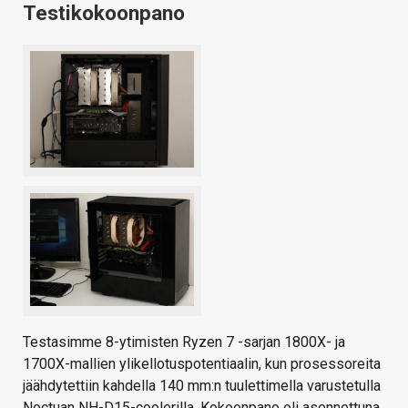
Testikokoonpano
Testasimme 8-ytimisten Ryzen 7 -sarjan 1800X- ja
1700X-mallien ylikellotuspotentiaalin, kun prosessoreita
jäähdytettiin kahdella 140 mm:n tuulettimella varustetulla
Noctuan NH-D15-coolerilla. Kokoonpano oli asennettuna