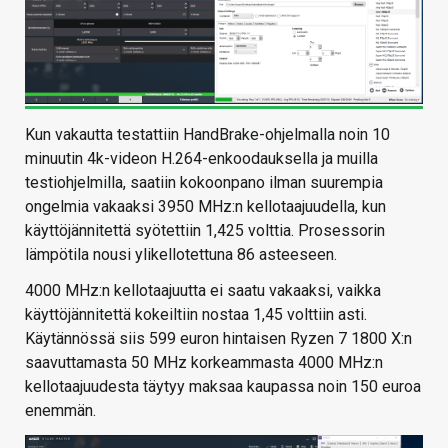
Kun vakautta testattiin HandBrake-ohjelmalla noin 10
minuutin 4k-videon H.264-enkoodauksella ja muilla
testiohjelmilla, saatiin kokoonpano ilman suurempia
ongelmia vakaaksi 3950 MHz:n kellotaajuudella, kun
käyttöjännitettä syötettiin 1,425 volttia. Prosessorin
lämpötila nousi ylikellotettuna 86 asteeseen.
4000 MHz:n kellotaajuutta ei saatu vakaaksi, vaikka
käyttöjännitettä kokeiltiin nostaa 1,45 volttiin asti.
Käytännössä siis 599 euron hintaisen Ryzen 7 1800 X:n
saavuttamasta 50 MHz korkeammasta 4000 MHz:n
kellotaajuudesta täytyy maksaa kaupassa noin 150 euroa
enemmän.