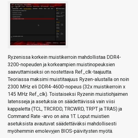
Ryzenissa korkein muistikerroin mahdollistaa DDR4-
3200-nopeuden ja korkeampien muistinopeuksien
saavuttamiseksi on nostettava Ref_clk-taajuutta.
Teoriassa maksimi muistitaajuus Ryzen-alustalla on noin
2300 MHz eli DDR4-4600-nopeus (32x muistikerroin x
145 MHz Ref_clk). Toistaiseksi Ryzenin muistiohjaimen
latensseja ja asetuksia on säädettävissä vain viisi
kappaletta (TCL, TRCRDD, TRCWRD, TRPT ja TRAS) ja
Command Rate -arvo on aina 1T. Loput muistien
asetuksista avautuvat säädettäväksi mahdollisesti
myöhemmin emolevyjen BIOS-päivitysten myötä.