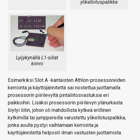
ylikellotuspalikka
Lyijykynällä L1-sillat
kiinni
Esimerkiksi Slot A -kantaisten Athlon-prosessoreiden
kerrointa ja käyttöjännitettä sai nostettua juottamalla
prosessorin piirilevyltä pintaliitosvastuksia eri
paikkoihin. Lisäksi prosessorin piirilevyn ylänurkasta
löytyi liitin, johon oli mahdollista kytkeä erillinen
kytkimillä tai jumppereilla varustettu ylikellotuspalikka,
jonka avulla pystyi vaihtamaan kerrointa ja
käyttöjännitettä helposti ilman vastusten juottamista.