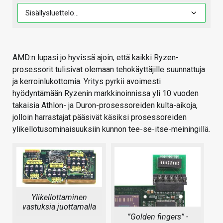
AMD:n lupasi jo hyvissä ajoin, että kaikki Ryzen-
prosessorit tulisivat olemaan tehokäyttäjille suunnattuja
ja kerroinlukottomia. Yritys pyrkii avoimesti
hyödyntämään Ryzenin markkinoinnissa yli 10 vuoden
takaisia Athlon- ja Duron-prosessoreiden kulta-aikoja,
jolloin harrastajat pääsivät käsiksi prosessoreiden
ylikellotusominaisuuksiin kunnon tee-se-itse-meiningillä.
Ylikellottaminen
vastuksia juottamalla
”Golden fingers” -