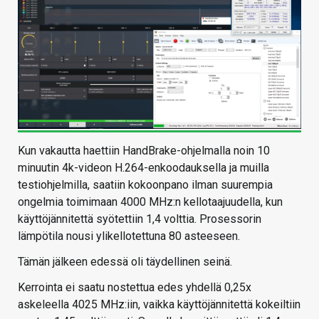
Kun vakautta haettiin HandBrake-ohjelmalla noin 10
minuutin 4k-videon H.264-enkoodauksella ja muilla
testiohjelmilla, saatiin kokoonpano ilman suurempia
ongelmia toimimaan 4000 MHz:n kellotaajuudella, kun
käyttöjännitettä syötettiin 1,4 volttia. Prosessorin
lämpötila nousi ylikellotettuna 80 asteeseen.
Tämän jälkeen edessä oli täydellinen seinä.
Kerrointa ei saatu nostettua edes yhdellä 0,25x
askeleella 4025 MHz:iin, vaikka käyttöjännitettä kokeiltiin