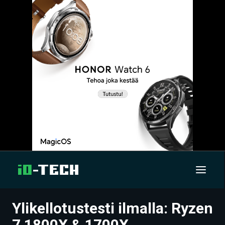
Ylikellotustesti ilmalla: Ryzen
UUTISET
7 1800X & 1700X