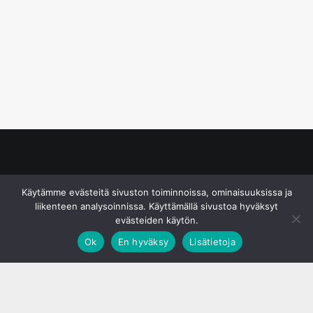
© S&J Media Oy
Käytämme evästeitä sivuston toiminnoissa, ominaisuuksissa ja
liikenteen analysoinnissa. Käyttämällä sivustoa hyväksyt
evästeiden käytön.
Ok
En hyväksy
Lisätietoja
;