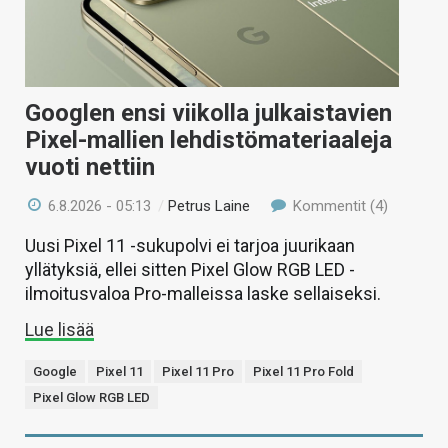
Googlen ensi viikolla julkaistavien
Pixel-mallien lehdistömateriaaleja
vuoti nettiin
6.8.2026 - 05:13
/
Petrus Laine
Kommentit (4)
Uusi Pixel 11 -sukupolvi ei tarjoa juurikaan
yllätyksiä, ellei sitten Pixel Glow RGB LED -
ilmoitusvaloa Pro-malleissa laske sellaiseksi.
Lue lisää
Google
Pixel 11
Pixel 11 Pro
Pixel 11 Pro Fold
Pixel Glow RGB LED