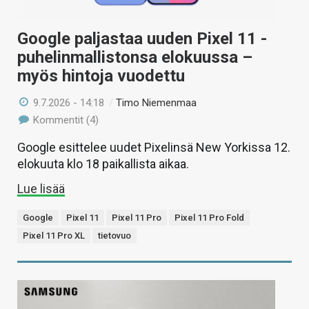
Google paljastaa uuden Pixel 11 -
puhelinmallistonsa elokuussa –
myös hintoja vuodettu
9.7.2026 - 14:18
/
Timo Niemenmaa
Kommentit (4)
Google esittelee uudet Pixelinsä New Yorkissa 12.
elokuuta klo 18 paikallista aikaa.
Lue lisää
Google
Pixel 11
Pixel 11 Pro
Pixel 11 Pro Fold
Pixel 11 Pro XL
tietovuo