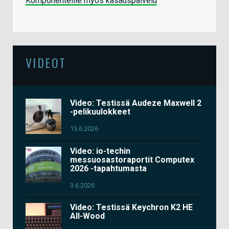
Komponenteille myös kasauspalvelu
VIDEOT
Video: Testissä Audeze Maxwell 2
-pelikuulokkeet
15.6.2026
Video: io-techin
messuosastoraportit Computex
2026 -tapahtumasta
3.6.2026
Video: Testissä Keychron K2 HE
All-Wood