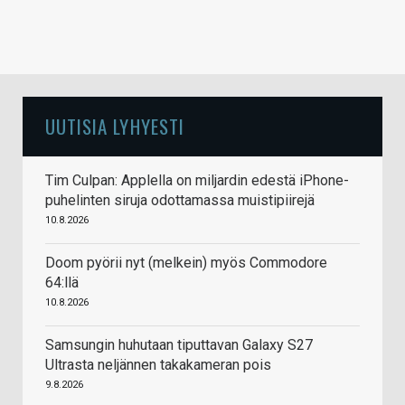
UUTISIA LYHYESTI
Tim Culpan: Applella on miljardin edestä iPhone-
puhelinten siruja odottamassa muistipiirejä
10.8.2026
Doom pyörii nyt (melkein) myös Commodore
64:llä
10.8.2026
Samsungin huhutaan tiputtavan Galaxy S27
Ultrasta neljännen takakameran pois
9.8.2026