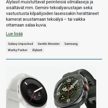
Älylasit muistuttavat perinteisiä silmälaseja ja
sisältävät mm. Gemini-tekoälyavustajan sekä
vastustusta kilpailijoiden laseissakin herättäneet
kamerat avustamaan tekoälyä – tai vaikka
ottamaan salaa kuvia.
Lue lisää
Galaxy Unpacked
Gentle Monster
Samsung
Warby Parker
Älylasit