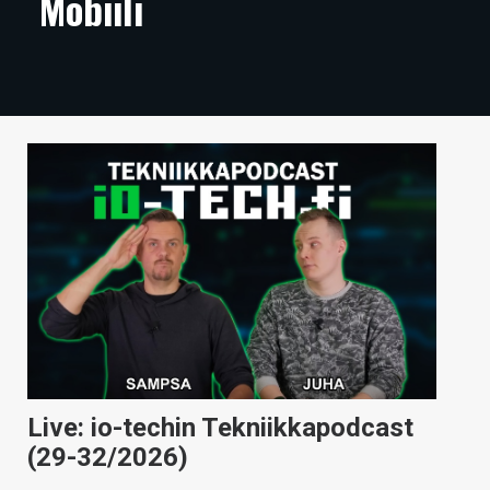
Mobiili
ARTIKKELIT
VIDEOT
TECHBBS
TIETOA
HINTA.FI
KAUPPA
VAIHDA TEEMA
HAKU
Live: io-techin Tekniikkapodcast
(29-32/2026)