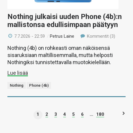
Nothing julkaisi uuden Phone (4b):n
mallistonsa edullisimpaan päätyyn
7.7.2026 - 22:59
/
Petrus Laine
Kommentit (3)
Nothing (4b) on rohkeasti oman näköisensä
sisaruksiaan maltillisemmalla, mutta helposti
Nothingiksi tunnistettavalla muotokielellään.
Lue lisää
Nothing
Phone (4b)
1
2
3
4
5
6
...
180