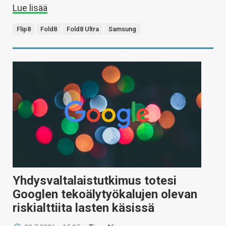
Lue lisää
Flip8
Fold8
Fold8 Ultra
Samsung
Yhdysvaltalaistutkimus totesi
Googlen tekoälytyökalujen olevan
riskialttiita lasten käsissä