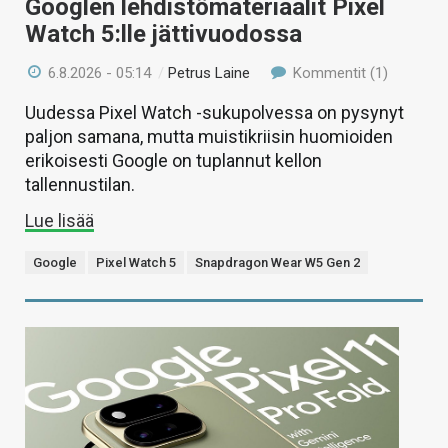
Googlen lehdistömateriaalit Pixel
Watch 5:lle jättivuodossa
6.8.2026 - 05:14
/
Petrus Laine
Kommentit (1)
Uudessa Pixel Watch -sukupolvessa on pysynyt
paljon samana, mutta muistikriisin huomioiden
erikoisesti Google on tuplannut kellon
tallennustilan.
Lue lisää
Google
Pixel Watch 5
Snapdragon Wear W5 Gen 2