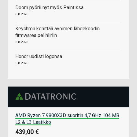
Doom pyörii nyt myös Paintissa
6.8.2026
Keychron kehittää avoimen lähdekoodin
firmwarea pelihiiriin
5.8.2026
Honor uudisti logonsa
5.8.2026
AMD Ryzen 7 9800X3D suoritin 4,7 GHz 104 MB
L2 & L3 Laatikko
439,00 €