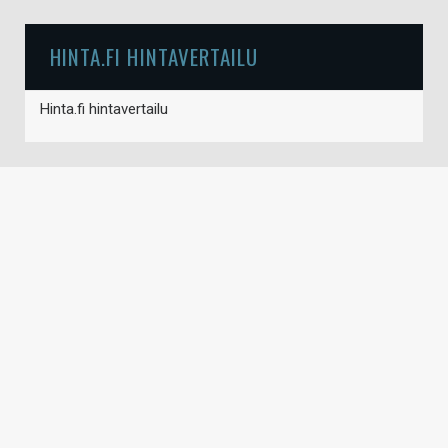
HINTA.FI HINTAVERTAILU
Hinta.fi hintavertailu