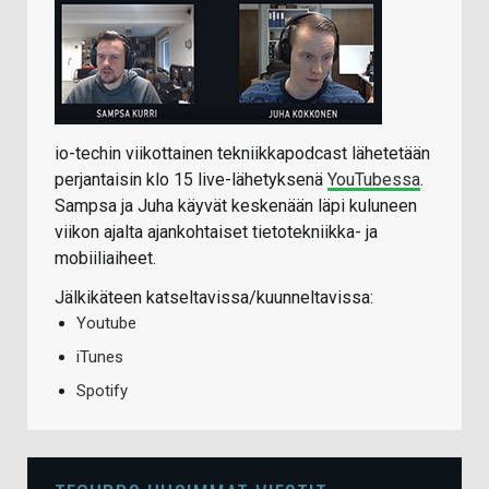
io-techin viikottainen tekniikkapodcast lähetetään
perjantaisin klo 15 live-lähetyksenä
YouTubessa
.
Sampsa ja Juha käyvät keskenään läpi kuluneen
viikon ajalta ajankohtaiset tietotekniikka- ja
mobiiliaiheet.
Jälkikäteen katseltavissa/kuunneltavissa:
Youtube
iTunes
Spotify