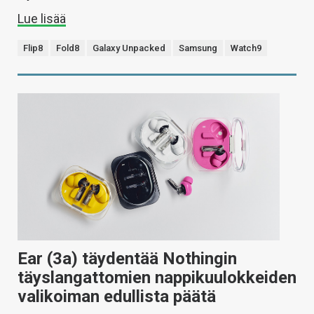
Lue lisää
Flip8
Fold8
Galaxy Unpacked
Samsung
Watch9
Ear (3a) täydentää Nothingin
täyslangattomien nappikuulokkeiden
valikoiman edullista päätä