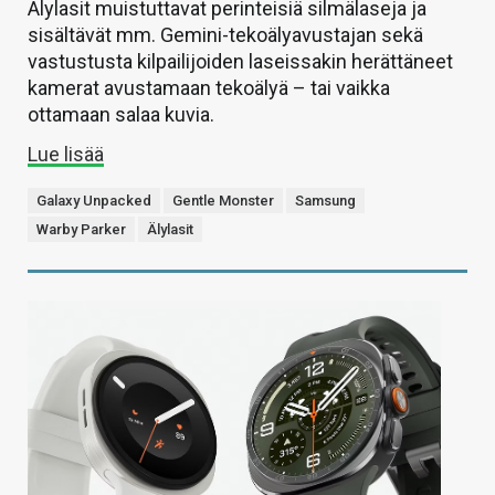
Älylasit muistuttavat perinteisiä silmälaseja ja
sisältävät mm. Gemini-tekoälyavustajan sekä
vastustusta kilpailijoiden laseissakin herättäneet
kamerat avustamaan tekoälyä – tai vaikka
ottamaan salaa kuvia.
Lue lisää
Galaxy Unpacked
Gentle Monster
Samsung
Warby Parker
Älylasit