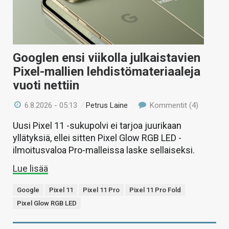
Googlen ensi viikolla julkaistavien
Pixel-mallien lehdistömateriaaleja
vuoti nettiin
6.8.2026 - 05:13
/
Petrus Laine
Kommentit (4)
Uusi Pixel 11 -sukupolvi ei tarjoa juurikaan
yllätyksiä, ellei sitten Pixel Glow RGB LED -
ilmoitusvaloa Pro-malleissa laske sellaiseksi.
Lue lisää
Google
Pixel 11
Pixel 11 Pro
Pixel 11 Pro Fold
Pixel Glow RGB LED