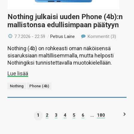
Nothing julkaisi uuden Phone (4b):n
mallistonsa edullisimpaan päätyyn
7.7.2026 - 22:59
/
Petrus Laine
Kommentit (3)
Nothing (4b) on rohkeasti oman näköisensä
sisaruksiaan maltillisemmalla, mutta helposti
Nothingiksi tunnistettavalla muotokielellään.
Lue lisää
Nothing
Phone (4b)
1
2
3
4
5
6
...
180