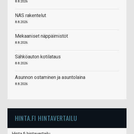
8.8.2026
NAS rakentelut
8.8.2026
Mekaaniset näppäimistöt
8.8.2026
Sähköauton kotilataus
8.8.2026
Asunnon ostaminen ja asuntolaina
8.8.2026
HINTA.FI HINTAVERTAILU
Hinta.fi hintavertailu