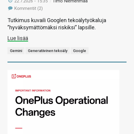
22.7.2026 - 15:35
/
Timo Niemenmaa
Kommentit (2)
Tutkimus kuvaili Googlen tekoälytyökaluja
”hyväksymättömäksi riskiksi” lapsille.
Lue lisää
Gemini
Generatiivinen tekoäly
Google