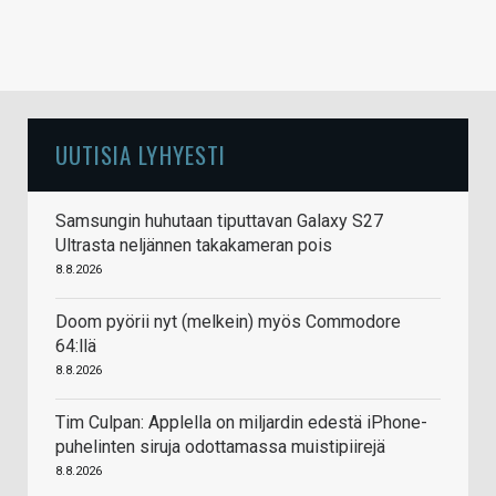
UUTISIA LYHYESTI
Samsungin huhutaan tiputtavan Galaxy S27
Ultrasta neljännen takakameran pois
8.8.2026
Doom pyörii nyt (melkein) myös Commodore
64:llä
8.8.2026
Tim Culpan: Applella on miljardin edestä iPhone-
puhelinten siruja odottamassa muistipiirejä
8.8.2026