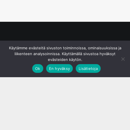
© S&J Media Oy
Käytämme evästeitä sivuston toiminnoissa, ominaisuuksissa ja
liikenteen analysoinnissa. Käyttämällä sivustoa hyväksyt
evästeiden käytön.
Ok
En hyväksy
Lisätietoja
;