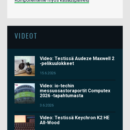
Komponenteille myös kasauspalvelu
VIDEOT
Video: Testissä Audeze Maxwell 2
-pelikuulokkeet
15.6.2026
Video: io-techin
messuosastoraportit Computex
2026 -tapahtumasta
3.6.2026
Video: Testissä Keychron K2 HE
All-Wood