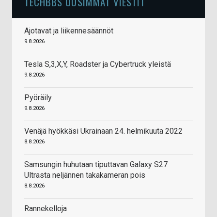
TECHBBS UUSIMMAT VIESTIT
Ajotavat ja liikennesäännöt
9.8.2026
Tesla S,3,X,Y, Roadster ja Cybertruck yleistä
9.8.2026
Pyöräily
9.8.2026
Venäjä hyökkäsi Ukrainaan 24. helmikuuta 2022
8.8.2026
Samsungin huhutaan tiputtavan Galaxy S27
Ultrasta neljännen takakameran pois
8.8.2026
Rannekelloja