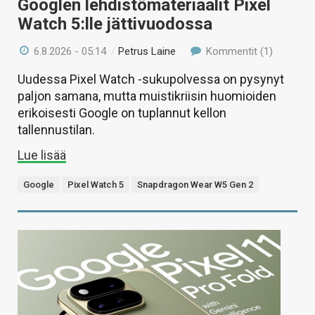
Googlen lehdistömateriaalit Pixel
Watch 5:lle jättivuodossa
6.8.2026 - 05:14
/
Petrus Laine
Kommentit (1)
Uudessa Pixel Watch -sukupolvessa on pysynyt
paljon samana, mutta muistikriisin huomioiden
erikoisesti Google on tuplannut kellon
tallennustilan.
Lue lisää
Google
Pixel Watch 5
Snapdragon Wear W5 Gen 2