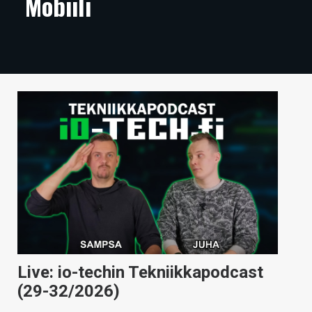
Mobiili
ARTIKKELIT
VIDEOT
TECHBBS
TIETOA
HINTA.FI
KAUPPA
VAIHDA TEEMA
HAKU
Live: io-techin Tekniikkapodcast
(29-32/2026)