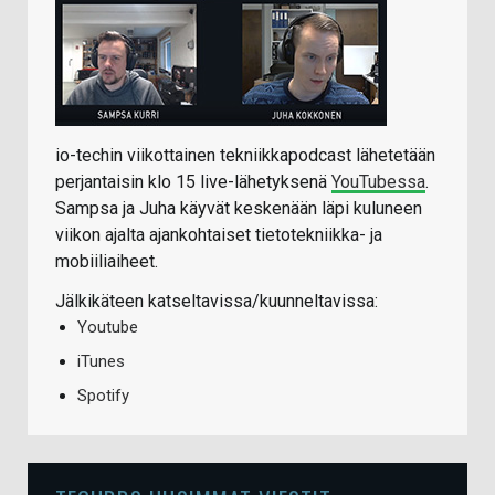
io-techin viikottainen tekniikkapodcast lähetetään
perjantaisin klo 15 live-lähetyksenä
YouTubessa
.
Sampsa ja Juha käyvät keskenään läpi kuluneen
viikon ajalta ajankohtaiset tietotekniikka- ja
mobiiliaiheet.
Jälkikäteen katseltavissa/kuunneltavissa:
Youtube
iTunes
Spotify