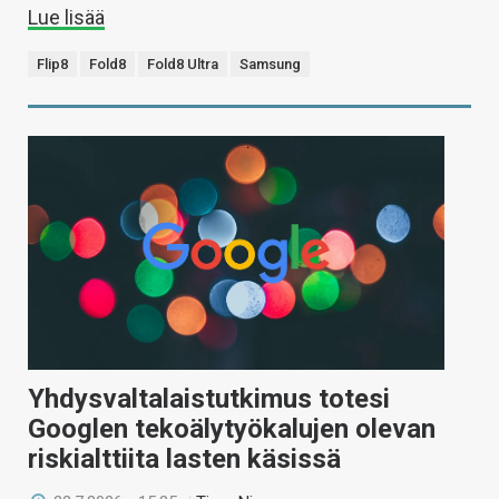
Lue lisää
Flip8
Fold8
Fold8 Ultra
Samsung
Yhdysvaltalaistutkimus totesi
Googlen tekoälytyökalujen olevan
riskialttiita lasten käsissä