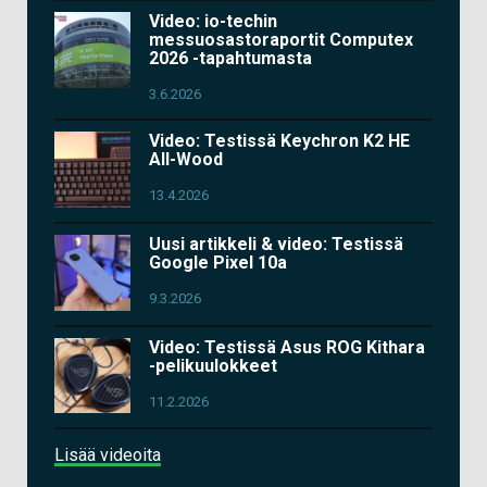
Video: io-techin
messuosastoraportit Computex
2026 -tapahtumasta
3.6.2026
Video: Testissä Keychron K2 HE
All-Wood
13.4.2026
Uusi artikkeli & video: Testissä
Google Pixel 10a
9.3.2026
Video: Testissä Asus ROG Kithara
-pelikuulokkeet
11.2.2026
Lisää videoita