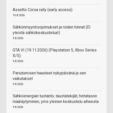
Assetto Corsa rally (early access)
10.8.2026
Sähkönmyyntisopimukset ja niiden hinnat (EI
yleistä sähkökeskustelua!)
9.8.2026
GTA VI (19.11.2026) (Playstation 5, Xbox Series
X/S)
9.8.2026
Pariutumisen haasteet nykypäivänä ja sen
vaikutukset
9.8.2026
Sähköenergian tuotanto, taustatekijät, hintatason
määräytyminen, yms yleinen keskustelu aiheesta
9.8.2026