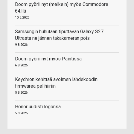
Doom pyörii nyt (melkein) myös Commodore
64:llä
10.8.2026
Samsungin huhutaan tiputtavan Galaxy S27
Ultrasta neljännen takakameran pois
9.8.2026
Doom pyörii nyt myös Paintissa
6.8.2026
Keychron kehittää avoimen lähdekoodin
firmwarea pelihiiriin
5.8.2026
Honor uudisti logonsa
5.8.2026