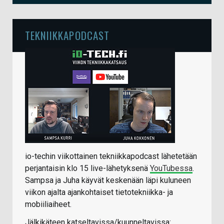
TEKNIIKKAPODCAST
io-techin viikottainen tekniikkapodcast lähetetään
perjantaisin klo 15 live-lähetyksenä
YouTubessa
.
Sampsa ja Juha käyvät keskenään läpi kuluneen
viikon ajalta ajankohtaiset tietotekniikka- ja
mobiiliaiheet.
Jälkikäteen katseltavissa/kuunneltavissa: