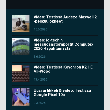
Video: Testissä Audeze Maxwell 2
-pelikuulokkeet
15.6.2026
Video: io-techin
messuosastoraportit Computex
2026 -tapahtumasta
3.6.2026
Video: Testissä Keychron K2 HE
All-Wood
13.4.2026
Uusi artikkeli & video: Testissä
Google Pixel 10a
9.3.2026