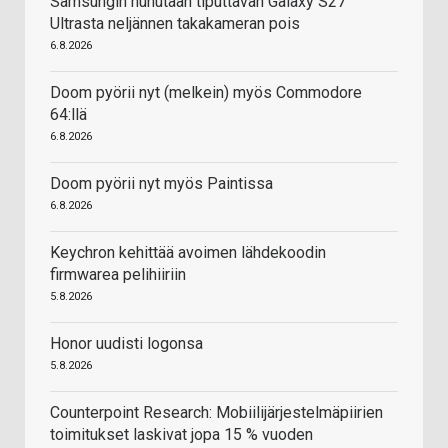
Samsungin huhutaan tiputtavan Galaxy S27
Ultrasta neljännen takakameran pois
6.8.2026
Doom pyörii nyt (melkein) myös Commodore
64:llä
6.8.2026
Doom pyörii nyt myös Paintissa
6.8.2026
Keychron kehittää avoimen lähdekoodin
firmwarea pelihiiriin
5.8.2026
Honor uudisti logonsa
5.8.2026
Counterpoint Research: Mobiilijärjestelmäpiirien
toimitukset laskivat jopa 15 % vuoden