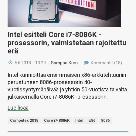
Intel esitteli Core i7-8086K -
prosessorin, valmistetaan rajoitettu
erä
5.6.2018 - 13:29
/
Sampsa Kurri
Kommentit (18)
Intel kunnioittaa ensimmäisen x86-arkkitehtuuriin
perustuneen 8086-prosessorin 40-
vuotissyntymäpäivää ja yhtiön 50-vuotista taivalta
julkaisemalla Core i7-8086K -prosessorin.
Lue lisää
Computex 2018
Core i7-8086K
Intel
x86
8086