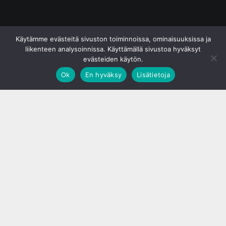
© S&J Media Oy
Käytämme evästeitä sivuston toiminnoissa, ominaisuuksissa ja
liikenteen analysoinnissa. Käyttämällä sivustoa hyväksyt
evästeiden käytön.
Ok
En hyväksy
Lisätietoja
;