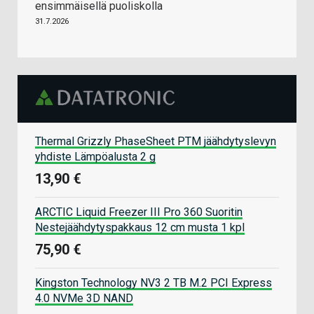
ensimmäisellä puoliskolla
31.7.2026
Thermal Grizzly PhaseSheet PTM jäähdytyslevyn
yhdiste Lämpöalusta 2 g
13,90 €
ARCTIC Liquid Freezer III Pro 360 Suoritin
Nestejäähdytyspakkaus 12 cm musta 1 kpl
75,90 €
Kingston Technology NV3 2 TB M.2 PCI Express
4.0 NVMe 3D NAND