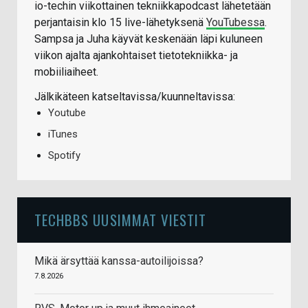
io-techin viikottainen tekniikkapodcast lähetetään
perjantaisin klo 15 live-lähetyksenä
YouTubessa
.
Sampsa ja Juha käyvät keskenään läpi kuluneen
viikon ajalta ajankohtaiset tietotekniikka- ja
mobiiliaiheet.
Jälkikäteen katseltavissa/kuunneltavissa:
Youtube
iTunes
Spotify
TECHBBS UUSIMMAT VIESTIT
Mikä ärsyttää kanssa-autoilijoissa?
7.8.2026