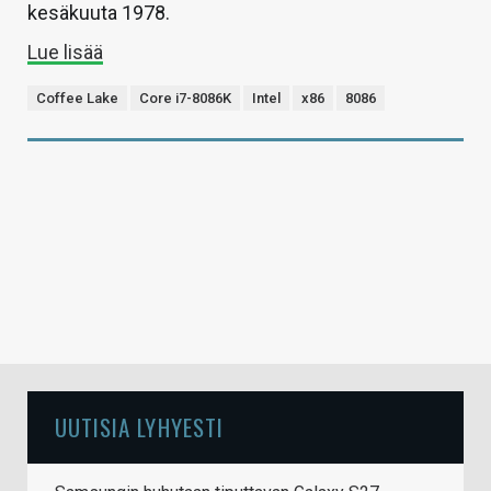
kesäkuuta 1978.
Lue lisää
Coffee Lake
Core i7-8086K
Intel
x86
8086
UUTISIA LYHYESTI