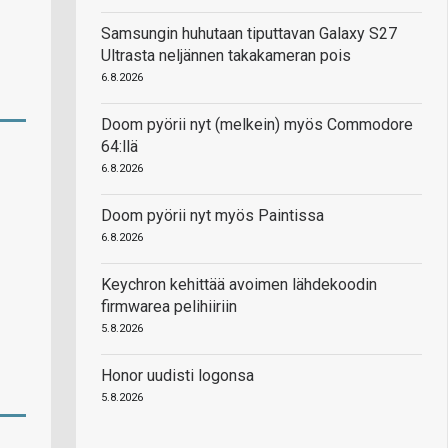
Samsungin huhutaan tiputtavan Galaxy S27
Ultrasta neljännen takakameran pois
6.8.2026
Doom pyörii nyt (melkein) myös Commodore
64:llä
6.8.2026
Doom pyörii nyt myös Paintissa
6.8.2026
Keychron kehittää avoimen lähdekoodin
firmwarea pelihiiriin
5.8.2026
Honor uudisti logonsa
5.8.2026