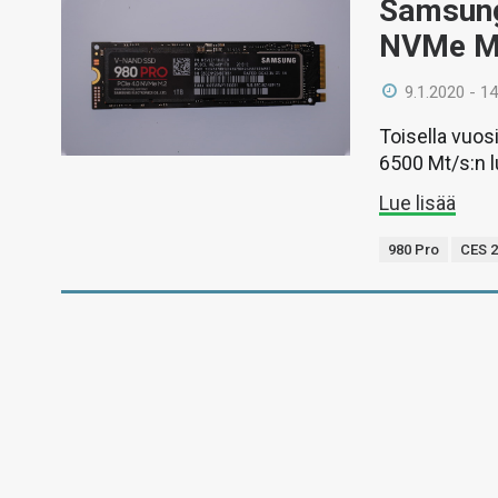
Samsung 
NVMe M
9.1.2020 - 14
Toisella vuos
6500 Mt/s:n l
Lue lisää
980 Pro
CES 