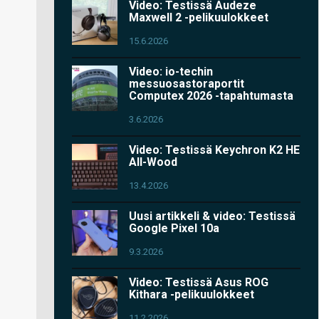
Video: Testissä Audeze
Maxwell 2 -pelikuulokkeet
15.6.2026
Video: io-techin
messuosastoraportit
Computex 2026 -tapahtumasta
3.6.2026
Video: Testissä Keychron K2 HE
All-Wood
13.4.2026
Uusi artikkeli & video: Testissä
Google Pixel 10a
9.3.2026
Video: Testissä Asus ROG
Kithara -pelikuulokkeet
11.2.2026