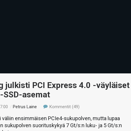
julkisti PCI Express 4.0 -väyläiset
 -SSD-asemat
17:00
/
Petrus Laine
Kommentit (49)
i väliin ensimmäisen PCIe4-sukupolven, mutta lupaa
n sukupolven suorituskykyä 7 Gt/s:n luku- ja 5 Gt/s:n