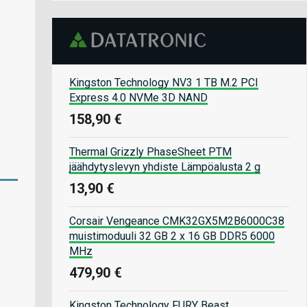
Kingston Technology NV3 1 TB M.2 PCI
Express 4.0 NVMe 3D NAND
158,90 €
Thermal Grizzly PhaseSheet PTM
jäähdytyslevyn yhdiste Lämpöalusta 2 g
13,90 €
Corsair Vengeance CMK32GX5M2B6000C38
muistimoduuli 32 GB 2 x 16 GB DDR5 6000
MHz
479,90 €
Kingston Technology FURY Beast