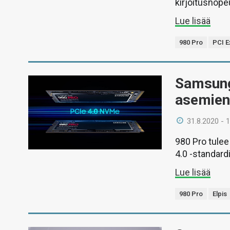
kirjoitusnope
Lue lisää
980 Pro
PCI E
Samsung 
asemien 
31.8.2020 - 
980 Pro tule
4.0 -standard
Lue lisää
980 Pro
Elpis