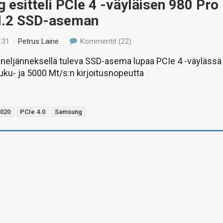
esitteli PCIe 4 -väyläisen 980 Pro
.2 SSD-aseman
:31
/
Petrus Laine
Kommentit (22)
ineljänneksellä tuleva SSD-asema lupaa PCIe 4 -väylässä
uku- ja 5000 Mt/s:n kirjoitusnopeutta
2020
PCIe 4.0
Samsung