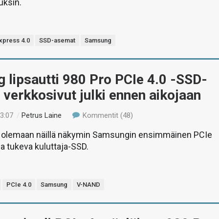
uksin.
xpress 4.0
SSD-asemat
Samsung
lipsautti 980 Pro PCIe 4.0 -SSD-
verkkosivut julki ennen aikojaan
13:07
/
Petrus Laine
Kommentit (48)
e olemaan näillä näkymin Samsungin ensimmäinen PCIe
ia tukeva kuluttaja-SSD.
PCIe 4.0
Samsung
V-NAND