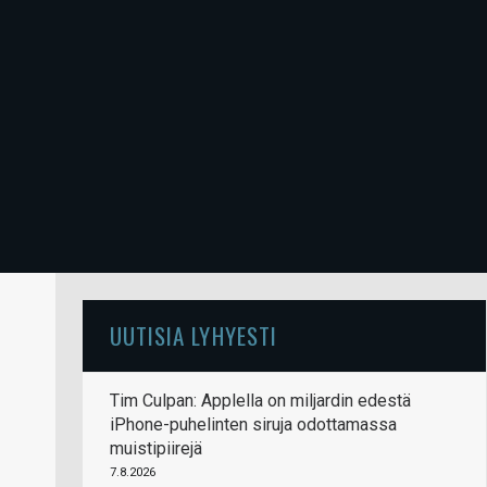
UUTISIA LYHYESTI
Tim Culpan: Applella on miljardin edestä
iPhone-puhelinten siruja odottamassa
muistipiirejä
7.8.2026