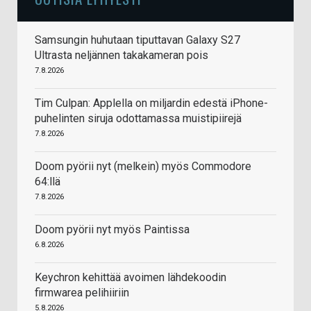
Samsungin huhutaan tiputtavan Galaxy S27
Ultrasta neljännen takakameran pois
7.8.2026
Tim Culpan: Applella on miljardin edestä iPhone-
puhelinten siruja odottamassa muistipiirejä
7.8.2026
Doom pyörii nyt (melkein) myös Commodore
64:llä
7.8.2026
Doom pyörii nyt myös Paintissa
6.8.2026
Keychron kehittää avoimen lähdekoodin
firmwarea pelihiiriin
5.8.2026