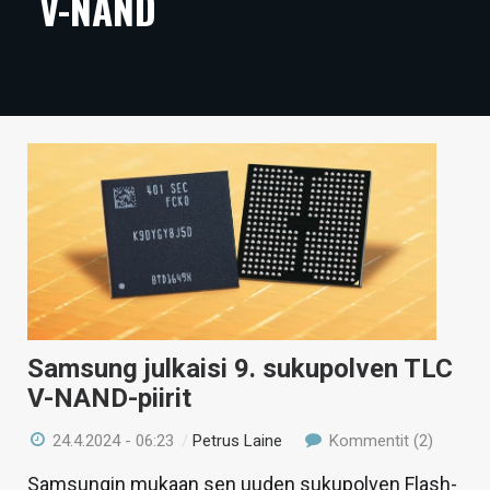
V-NAND
ARTIKKELIT
VIDEOT
TECHBBS
TIETOA
HINTA.FI
KAUPPA
VAIHDA TEEMA
Samsung julkaisi 9. sukupolven TLC
V-NAND-piirit
HAKU
24.4.2024 - 06:23
/
Petrus Laine
Kommentit (2)
Samsungin mukaan sen uuden sukupolven Flash-