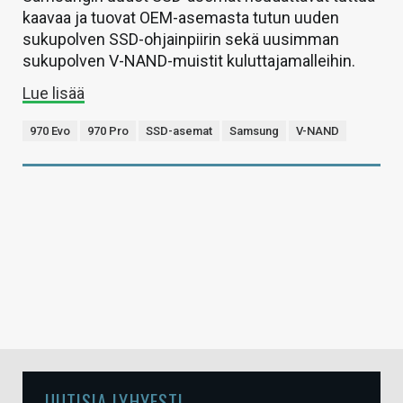
kaavaa ja tuovat OEM-asemasta tutun uuden
sukupolven SSD-ohjainpiirin sekä uusimman
sukupolven V-NAND-muistit kuluttajamalleihin.
Lue lisää
970 Evo
970 Pro
SSD-asemat
Samsung
V-NAND
UUTISIA LYHYESTI