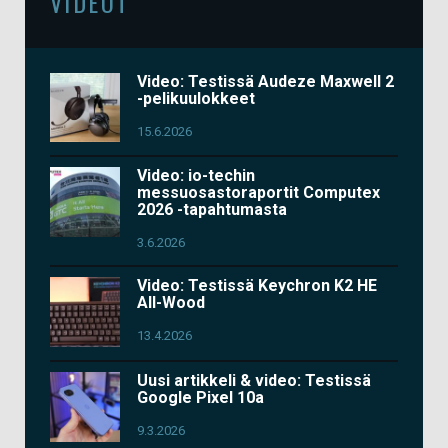
VIDEOT
Video: Testissä Audeze Maxwell 2
-pelikuulokkeet
15.6.2026
Video: io-techin
messuosastoraportit Computex
2026 -tapahtumasta
3.6.2026
Video: Testissä Keychron K2 HE
All-Wood
13.4.2026
Uusi artikkeli & video: Testissä
Google Pixel 10a
9.3.2026