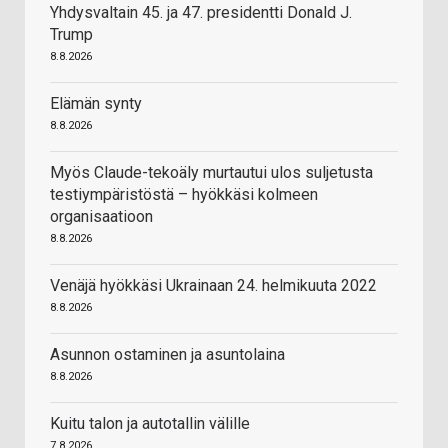
Yhdysvaltain 45. ja 47. presidentti Donald J.
Trump
8.8.2026
Elämän synty
8.8.2026
Myös Claude-tekoäly murtautui ulos suljetusta
testiympäristöstä – hyökkäsi kolmeen
organisaatioon
8.8.2026
Venäjä hyökkäsi Ukrainaan 24. helmikuuta 2022
8.8.2026
Asunnon ostaminen ja asuntolaina
8.8.2026
Kuitu talon ja autotallin välille
7.8.2026