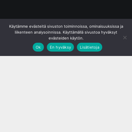
© S&J Media Oy
Käytämme evästeitä sivuston toiminnoissa, ominaisuuksissa ja
liikenteen analysoinnissa. Käyttämällä sivustoa hyväksyt
evästeiden käytön.
Ok
En hyväksy
Lisätietoja
;