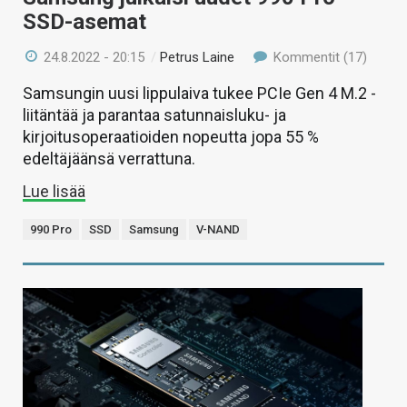
SSD-asemat
24.8.2022 - 20:15
/
Petrus Laine
Kommentit (17)
Samsungin uusi lippulaiva tukee PCIe Gen 4 M.2 -
liitäntää ja parantaa satunnaisluku- ja
kirjoitusoperaatioiden nopeutta jopa 55 %
edeltäjäänsä verrattuna.
Lue lisää
990 Pro
SSD
Samsung
V-NAND