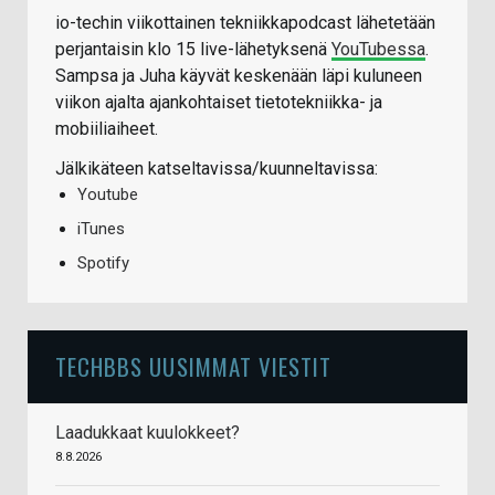
io-techin viikottainen tekniikkapodcast lähetetään
perjantaisin klo 15 live-lähetyksenä
YouTubessa
.
Sampsa ja Juha käyvät keskenään läpi kuluneen
viikon ajalta ajankohtaiset tietotekniikka- ja
mobiiliaiheet.
Jälkikäteen katseltavissa/kuunneltavissa:
Youtube
iTunes
Spotify
TECHBBS UUSIMMAT VIESTIT
Laadukkaat kuulokkeet?
8.8.2026