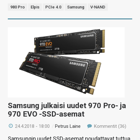
980 Pro
Elpis
PCIe 4.0
Samsung
V-NAND
Samsung julkaisi uudet 970 Pro- ja
970 EVO -SSD-asemat
24.4.2018 - 18:00
/
Petrus Laine
Kommentit (36)
Samsungin uudet SSD-asemat noudattavat tuttua