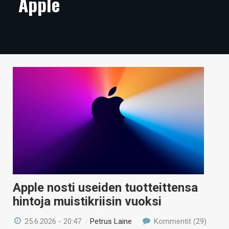
Apple
ARTIKKELIT
VIDEOT
TECHBBS
TIETOA
HINTA.FI
KAUPPA
VAIHDA TEEMA
Apple nosti useiden tuotteittensa
HAKU
hintoja muistikriisin vuoksi
25.6.2026 - 20:47
/
Petrus Laine
Kommentit (29)