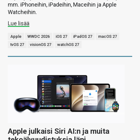
mm. iPhoneihin, iPadeihin, Maceihin ja Apple
Watcheihin.
Lue lisää
Apple
WWDC 2026
iOS 27
iPadOS 27
macOS 27
tvOS 27
visionOS 27
watchOS 27
Apple julkaisi Siri AI:n ja muita
tekoälyuudistuksia läpi