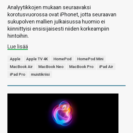
Analyytikkojen mukaan seuraavaksi
korotusvuorossa ovat iPhonet, jotta seuraavan
sukupolven mallien julkaisussa huomio ei
kiinnittyisi ensisijaisesti niiden korkeampiin
hintoihin.
Lue lisää
Apple
Apple TV 4K
HomePod
HomePod Mini
MacBook Air
MacBook Neo
MacBook Pro
iPad Air
iPad Pro
muistikriisi