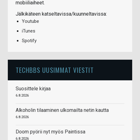
mobiiliaiheet.
Jälkikäteen katseltavissa/kuunneltavissa:
Youtube
iTunes
Spotify
TECHBBS UUSIMMAT VIESTIT
Suosittele kirjaa
6.8.2026
Alkoholin tilaaminen ulkomailta netin kautta
6.8.2026
Doom pyörii nyt myös Paintissa
6.8.2026