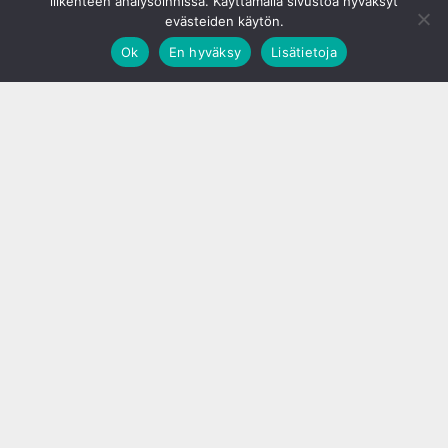
liikenteen analysoinnissa. Käyttämällä sivustoa hyväksyt
evästeiden käytön.
Ok
En hyväksy
Lisätietoja
;