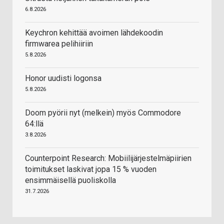
6.8.2026
Keychron kehittää avoimen lähdekoodin
firmwarea pelihiiriin
5.8.2026
Honor uudisti logonsa
5.8.2026
Doom pyörii nyt (melkein) myös Commodore
64:llä
3.8.2026
Counterpoint Research: Mobiilijärjestelmäpiirien
toimitukset laskivat jopa 15 % vuoden
ensimmäisellä puoliskolla
31.7.2026