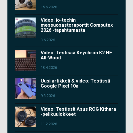
15.6.2026
Video: io-techin
messuosastoraportit Computex
2026 -tapahtumasta
3.6.2026
Video: Testissä Keychron K2 HE
All-Wood
13.4.2026
Uusi artikkeli & video: Testissä
Google Pixel 10a
9.3.2026
Video: Testissä Asus ROG Kithara
-pelikuulokkeet
11.2.2026