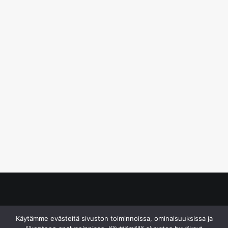
© S&J Media Oy
Käytämme evästeitä sivuston toiminnoissa, ominaisuuksissa ja