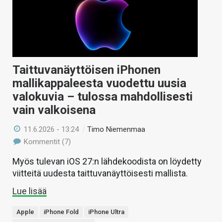
Taittuvanäyttöisen iPhonen
mallikappaleesta vuodettu uusia
valokuvia – tulossa mahdollisesti
vain valkoisena
11.6.2026 - 13:24
/
Timo Niemenmaa
Kommentit (7)
Myös tulevan iOS 27:n lähdekoodista on löydetty
viitteitä uudesta taittuvanäyttöisesti mallista.
Lue lisää
Apple
iPhone Fold
iPhone Ultra