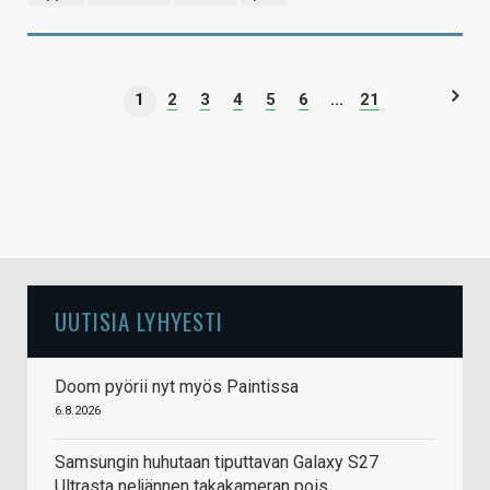
1
2
3
4
5
6
...
21
UUTISIA LYHYESTI
Doom pyörii nyt myös Paintissa
6.8.2026
Samsungin huhutaan tiputtavan Galaxy S27
Ultrasta neljännen takakameran pois