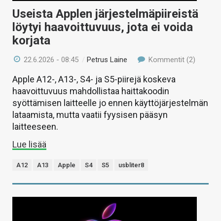
Useista Applen järjestelmäpiireistä
löytyi haavoittuvuus, jota ei voida
korjata
22.6.2026 - 08:45
/
Petrus Laine
Kommentit (2)
Apple A12-, A13-, S4- ja S5-piirejä koskeva
haavoittuvuus mahdollistaa haittakoodin
syöttämisen laitteelle jo ennen käyttöjärjestelmän
lataamista, mutta vaatii fyysisen pääsyn
laitteeseen.
Lue lisää
A12
A13
Apple
S4
S5
usbliter8