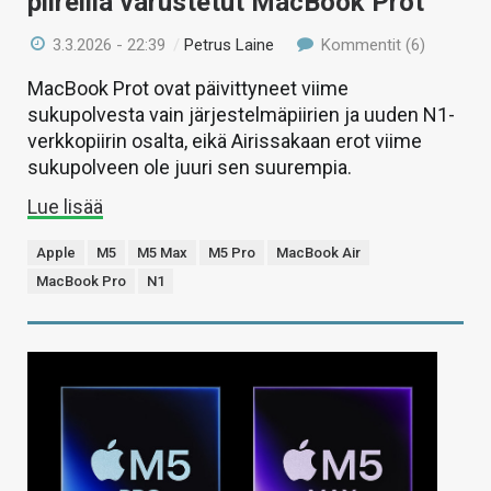
piireillä varustetut MacBook Prot
3.3.2026 - 22:39
/
Petrus Laine
Kommentit (6)
MacBook Prot ovat päivittyneet viime
sukupolvesta vain järjestelmäpiirien ja uuden N1-
verkkopiirin osalta, eikä Airissakaan erot viime
sukupolveen ole juuri sen suurempia.
Lue lisää
Apple
M5
M5 Max
M5 Pro
MacBook Air
MacBook Pro
N1