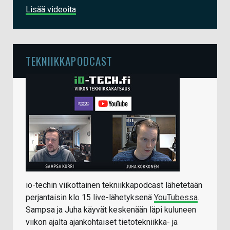
Lisää videoita
TEKNIIKKAPODCAST
io-techin viikottainen tekniikkapodcast lähetetään
perjantaisin klo 15 live-lähetyksenä
YouTubessa
.
Sampsa ja Juha käyvät keskenään läpi kuluneen
viikon ajalta ajankohtaiset tietotekniikka- ja