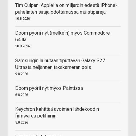
Tim Culpan: Applella on miljardin edestä iPhone-
puhelinten siruja odottamassa muistipiirejä
10.8.2026
Doom pyörii nyt (melkein) myös Commodore
64:llä
10.8.2026
Samsungin huhutaan tiputtavan Galaxy S27
Ultrasta neljännen takakameran pois
9.8.2026
Doom pyörii nyt myös Paintissa
6.8.2026
Keychron kehittää avoimen lähdekoodin
firmwarea pelihiiriin
5.8.2026