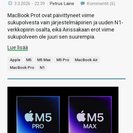
3.3.2026 - 22:39
/
Petrus Laine
Kommentit (6)
MacBook Prot ovat päivittyneet viime
sukupolvesta vain järjestelmäpiirien ja uuden N1-
verkkopiirin osalta, eikä Airissakaan erot viime
sukupolveen ole juuri sen suurempia.
Lue lisää
Apple
M5
M5 Max
M5 Pro
MacBook Air
MacBook Pro
N1