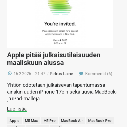
Apple pitää julkaisutilaisuuden
maaliskuun alussa
16.2.2026 - 21:47
/
Petrus Laine
Kommentit (6)
Yhtiön odotetaan julkaisevan tapahtumassa
ainakin uuden iPhone 17e:n sekä uusia MacBook-
ja iPad-malleja.
Lue lisää
Apple
M5 Max
M5 Pro
MacBook Air
MacBook Pro