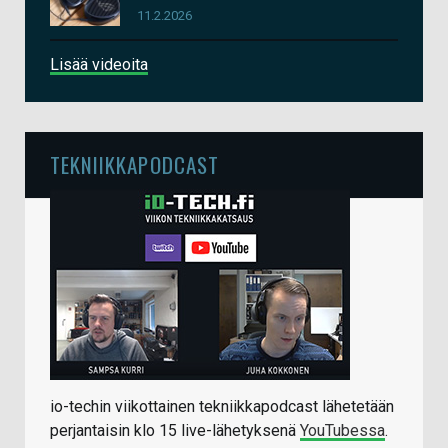
11.2.2026
Lisää videoita
TEKNIIKKAPODCAST
io-techin viikottainen tekniikkapodcast lähetetään
perjantaisin klo 15 live-lähetyksenä
YouTubessa
.