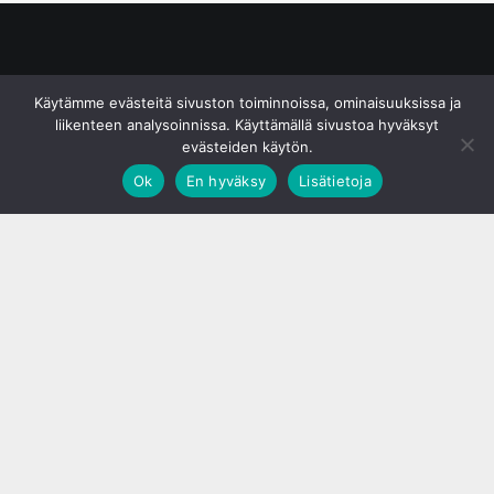
© S&J Media Oy
Käytämme evästeitä sivuston toiminnoissa, ominaisuuksissa ja
liikenteen analysoinnissa. Käyttämällä sivustoa hyväksyt
evästeiden käytön.
Ok
En hyväksy
Lisätietoja
;