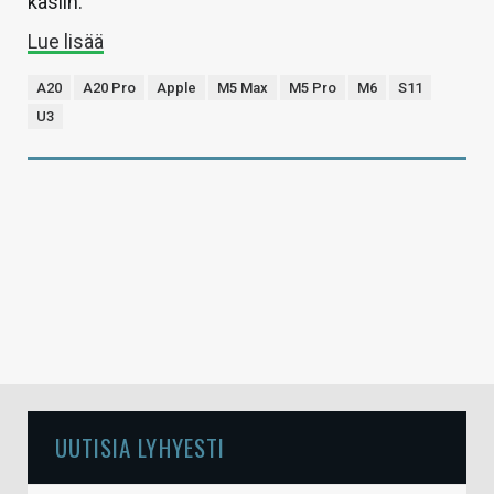
käsiin.
Lue lisää
A20
A20 Pro
Apple
M5 Max
M5 Pro
M6
S11
U3
UUTISIA LYHYESTI