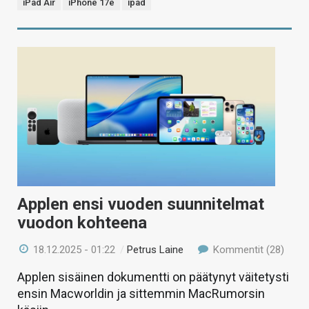
iPad Air
iPhone 17e
ipad
Applen ensi vuoden suunnitelmat
vuodon kohteena
18.12.2025 - 01:22
/
Petrus Laine
Kommentit (28)
Applen sisäinen dokumentti on päätynyt väitetysti
ensin Macworldin ja sittemmin MacRumorsin