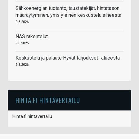
Sähköenergian tuotanto, taustatekijät, hintatason
määräytyminen, yms yleinen keskustelu aiheesta
9.8.2026
NAS rakentelut
9.8.2026
Keskustelu ja palaute Hyvät tarjoukset -alueesta
9.8.2026
HINTA.FI HINTAVERTAILU
Hinta.fi hintavertailu