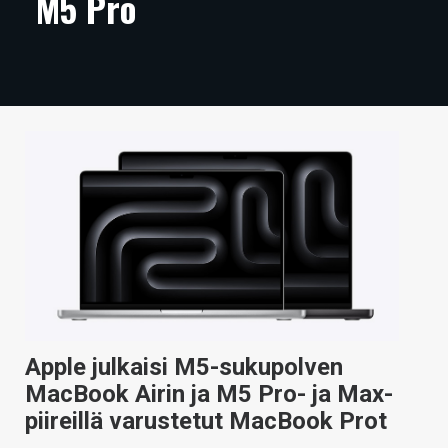
M5 Pro
ARTIKKELIT
VIDEOT
TECHBBS
TIETOA
HINTA.FI
KAUPPA
VAIHDA TEEMA
Apple julkaisi M5-sukupolven
HAKU
MacBook Airin ja M5 Pro- ja Max-
piireillä varustetut MacBook Prot