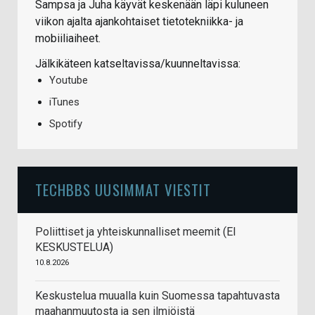
Sampsa ja Juha käyvät keskenään läpi kuluneen
viikon ajalta ajankohtaiset tietotekniikka- ja
mobiiliaiheet.
Jälkikäteen katseltavissa/kuunneltavissa:
Youtube
iTunes
Spotify
TECHBBS UUSIMMAT VIESTIT
Poliittiset ja yhteiskunnalliset meemit (EI
KESKUSTELUA)
10.8.2026
Keskustelua muualla kuin Suomessa tapahtuvasta
maahanmuutosta ja sen ilmiöistä