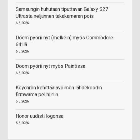
Samsungin huhutaan tiputtavan Galaxy S27
Ultrasta neljännen takakameran pois
6.8.2026
Doom pyörii nyt (melkein) myös Commodore
64:llä
6.8.2026
Doom pyörii nyt myös Paintissa
6.8.2026
Keychron kehittää avoimen lähdekoodin
firmwarea pelihiiriin
5.8.2026
Honor uudisti logonsa
5.8.2026