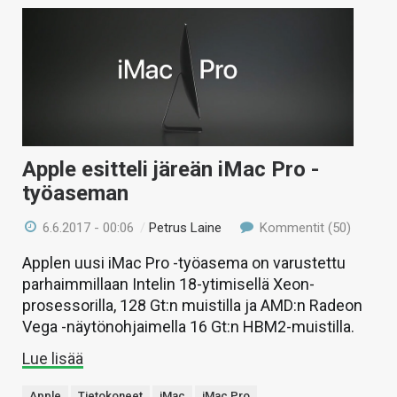
Apple esitteli järeän iMac Pro -
työaseman
6.6.2017 - 00:06
/
Petrus Laine
Kommentit (50)
Applen uusi iMac Pro -työasema on varustettu
parhaimmillaan Intelin 18-ytimisellä Xeon-
prosessorilla, 128 Gt:n muistilla ja AMD:n Radeon
Vega -näytönohjaimella 16 Gt:n HBM2-muistilla.
Lue lisää
Apple
Tietokoneet
iMac
iMac Pro