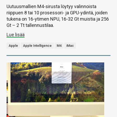
Uutuusmallien M4-sirusta löytyy valinnoista
riippuen 8 tai 10 prosessori- ja GPU-ydintä, joiden
tukena on 16-ytimen NPU, 16-32 Gt muistia ja 256
Gt – 2 Tt tallennustilaa.
Lue lisää
Apple
Apple Intelligence
M4
iMac