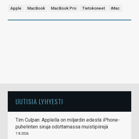
Apple
MacBook
MacBook Pro
Tietokoneet
iMac
UUTISIA LYHYESTI
Tim Culpan: Applella on miljardin edestä iPhone-
puhelinten siruja odottamassa muistipiirejä
7.8.2026