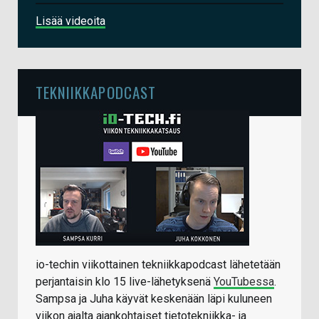
Lisää videoita
TEKNIIKKAPODCAST
io-techin viikottainen tekniikkapodcast lähetetään
perjantaisin klo 15 live-lähetyksenä
YouTubessa
.
Sampsa ja Juha käyvät keskenään läpi kuluneen
viikon ajalta ajankohtaiset tietotekniikka- ja