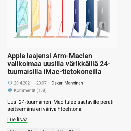
Apple laajensi Arm-Macien
valikoimaa uusilla värikkäillä 24-
tuumaisilla iMac-tietokoneilla
20.4.2021 - 23:07
/
Oskari Manninen
Kommentit (138)
Uusi 24-tuumainen iMac tulee saataville peräti
seitsemänä eri värivaihtoehtona.
Lue lisää