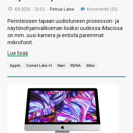
4.8.2020 - 20:02
/
Petrus Laine
Kommentit (33)
Perinteiseen tapaan uudistuneen prosessori- ja
näytönohjainvalikoiman lisäksi uudessa iMacissa
on mm. uusi kamera ja entistä paremmat
mikrofonit.
Lue lisää
Apple
Comet Lake-H
Navi
RDNA
iMac