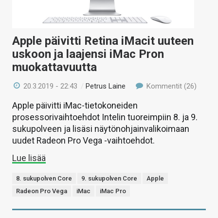
Apple päivitti Retina iMacit uuteen
uskoon ja laajensi iMac Pron
muokattavuutta
20.3.2019 - 22:43
/
Petrus Laine
Kommentit (26)
Apple päivitti iMac-tietokoneiden
prosessorivaihtoehdot Intelin tuoreimpiin 8. ja 9.
sukupolveen ja lisäsi näytönohjainvalikoimaan
uudet Radeon Pro Vega -vaihtoehdot.
Lue lisää
8. sukupolven Core
9. sukupolven Core
Apple
Radeon Pro Vega
iMac
iMac Pro