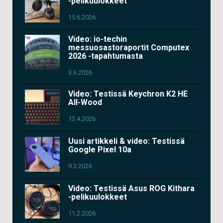
-pelikuulokkeet
15.6.2026
Video: io-techin
messuosastoraportit Computex
2026 -tapahtumasta
3.6.2026
Video: Testissä Keychron K2 HE
All-Wood
13.4.2026
Uusi artikkeli & video: Testissä
Google Pixel 10a
9.3.2026
Video: Testissä Asus ROG Kithara
-pelikuulokkeet
11.2.2026