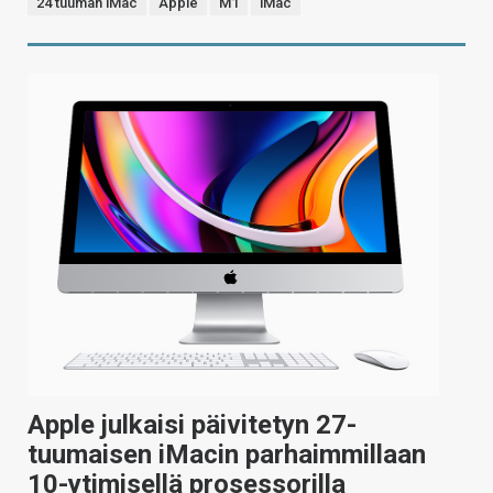
24 tuuman iMac
Apple
M1
iMac
Apple julkaisi päivitetyn 27-
tuumaisen iMacin parhaimmillaan
10-ytimisellä prosessorilla