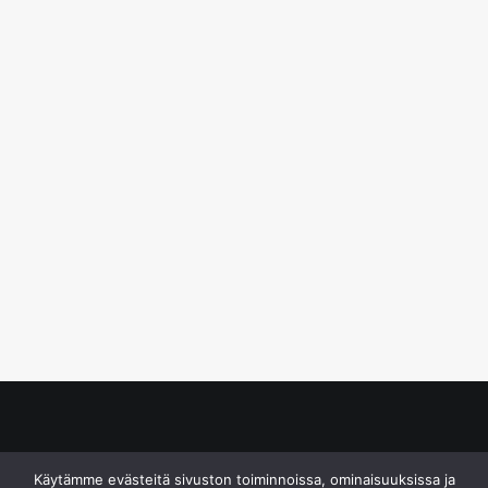
© S&J Media Oy
Käytämme evästeitä sivuston toiminnoissa, ominaisuuksissa ja