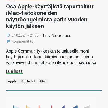
Osa Apple-käyttäjistä raportoinut
iMac-tietokoneiden
näyttöongelmista parin vuoden
käytön jälkeen
7.10.2024 - 21:36
/
Timo Niemenmaa
Kommentit (0)
Apple Community -keskustelualueella moni
käyttäjä on kertonut kärsivänsä samanlaisista
vaakaviivoista uudehkojen iMaciensa näytöissä.
Lue lisää
Apple
Apple M1
iMac