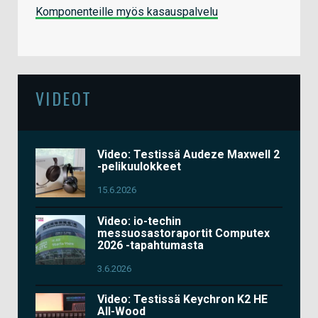
Komponenteille myös kasauspalvelu
VIDEOT
Video: Testissä Audeze Maxwell 2
-pelikuulokkeet
15.6.2026
Video: io-techin
messuosastoraportit Computex
2026 -tapahtumasta
3.6.2026
Video: Testissä Keychron K2 HE
All-Wood