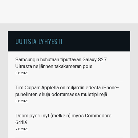
UUTISIA LYHYESTI
Samsungin huhutaan tiputtavan Galaxy S27
Ultrasta neljännen takakameran pois
8.8.2026
Tim Culpan: Applella on miljardin edestä iPhone-
puhelinten siruja odottamassa muistipiirejä
8.8.2026
Doom pyörii nyt (melkein) myös Commodore
64:llä
7.8.2026