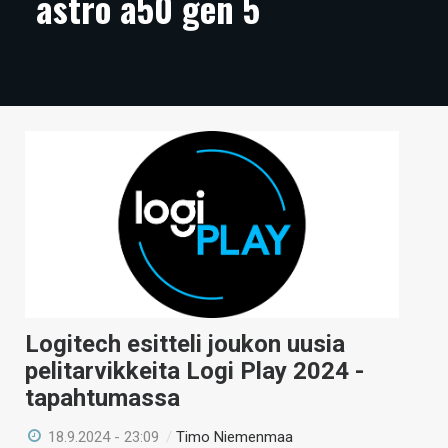
astro a50 gen 5
ARTIKKELIT
VIDEOT
TECHBBS
TIETOA
HINTA.FI
KAUPPA
VAIHDA TEEMA
Logitech esitteli joukon uusia
pelitarvikkeita Logi Play 2024 -
HAKU
tapahtumassa
18.9.2024 - 23:09
/
Timo Niemenmaa