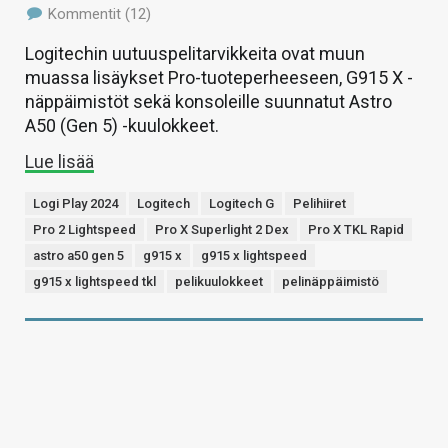
Kommentit (12)
Logitechin uutuuspelitarvikkeita ovat muun
muassa lisäykset Pro-tuoteperheeseen, G915 X -
näppäimistöt sekä konsoleille suunnatut Astro
A50 (Gen 5) -kuulokkeet.
Lue lisää
Logi Play 2024
Logitech
Logitech G
Pelihiiret
Pro 2 Lightspeed
Pro X Superlight 2 Dex
Pro X TKL Rapid
astro a50 gen 5
g915 x
g915 x lightspeed
g915 x lightspeed tkl
pelikuulokkeet
pelinäppäimistö