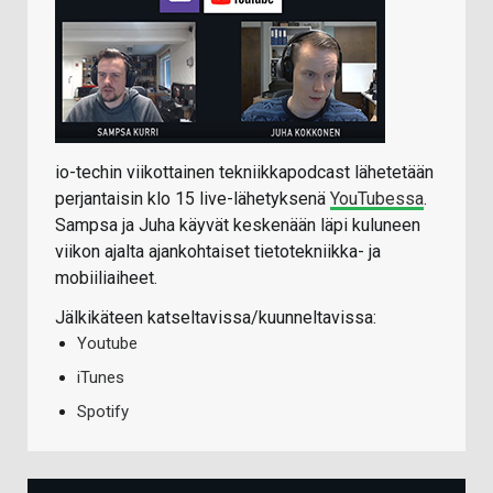
io-techin viikottainen tekniikkapodcast lähetetään
perjantaisin klo 15 live-lähetyksenä
YouTubessa
.
Sampsa ja Juha käyvät keskenään läpi kuluneen
viikon ajalta ajankohtaiset tietotekniikka- ja
mobiiliaiheet.
Jälkikäteen katseltavissa/kuunneltavissa:
Youtube
iTunes
Spotify