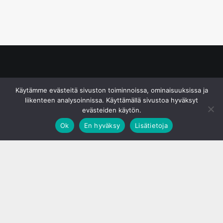
© S&J Media Oy
Käytämme evästeitä sivuston toiminnoissa, ominaisuuksissa ja
liikenteen analysoinnissa. Käyttämällä sivustoa hyväksyt
evästeiden käytön.
Ok
En hyväksy
Lisätietoja
;