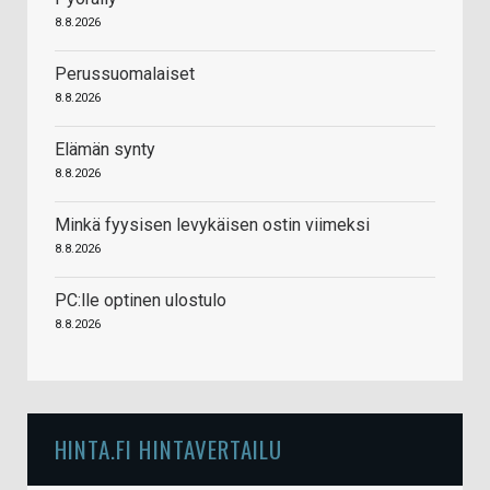
8.8.2026
Perussuomalaiset
8.8.2026
Elämän synty
8.8.2026
Minkä fyysisen levykäisen ostin viimeksi
8.8.2026
PC:lle optinen ulostulo
8.8.2026
HINTA.FI HINTAVERTAILU