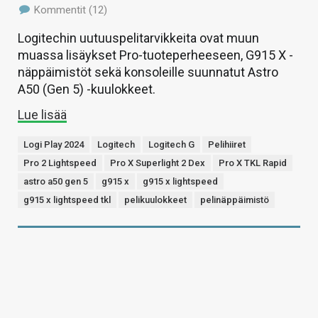
Kommentit (12)
Logitechin uutuuspelitarvikkeita ovat muun
muassa lisäykset Pro-tuoteperheeseen, G915 X -
näppäimistöt sekä konsoleille suunnatut Astro
A50 (Gen 5) -kuulokkeet.
Lue lisää
Logi Play 2024
Logitech
Logitech G
Pelihiiret
Pro 2 Lightspeed
Pro X Superlight 2 Dex
Pro X TKL Rapid
astro a50 gen 5
g915 x
g915 x lightspeed
g915 x lightspeed tkl
pelikuulokkeet
pelinäppäimistö