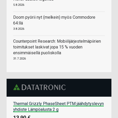
5.8.2026
Doom pyörii nyt (melkein) myös Commodore
64:llä
3.8.2026
Counterpoint Research: Mobiilijärjestelmäpiirien
toimitukset laskivat jopa 15 % vuoden
ensimmäisellä puoliskolla
31.7.2026
Thermal Grizzly PhaseSheet PTM jäähdytyslevyn
yhdiste Lämpöalusta 2 g
13,90 €