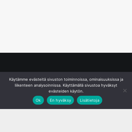
© S&J Media Oy
Käytämme evästeitä sivuston toiminnoissa, ominaisuuksissa ja
liikenteen analysoinnissa. Käyttämällä sivustoa hyväksyt
evästeiden käytön.
Ok
En hyväksy
Lisätietoja
;