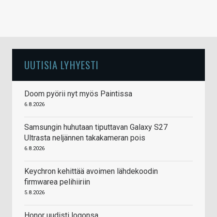
UUTISIA LYHYESTI
Doom pyörii nyt myös Paintissa
6.8.2026
Samsungin huhutaan tiputtavan Galaxy S27
Ultrasta neljännen takakameran pois
6.8.2026
Keychron kehittää avoimen lähdekoodin
firmwarea pelihiiriin
5.8.2026
Honor uudisti logonsa