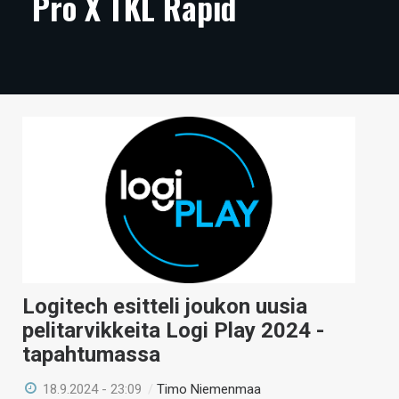
Pro X TKL Rapid
ARTIKKELIT
VIDEOT
TECHBBS
TIETOA
HINTA.FI
KAUPPA
VAIHDA TEEMA
Logitech esitteli joukon uusia
pelitarvikkeita Logi Play 2024 -
HAKU
tapahtumassa
18.9.2024 - 23:09
/
Timo Niemenmaa