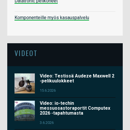
Datatronic pelikoneet
Komponenteille myös kasauspalvelu
VIDEOT
Video: Testissä Audeze Maxwell 2
-pelikuulokkeet
15.6.2026
Video: io-techin
messuosastoraportit Computex
2026 -tapahtumasta
3.6.2026