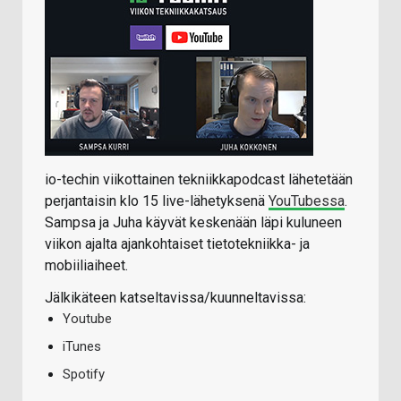
io-techin viikottainen tekniikkapodcast lähetetään
perjantaisin klo 15 live-lähetyksenä
YouTubessa
.
Sampsa ja Juha käyvät keskenään läpi kuluneen
viikon ajalta ajankohtaiset tietotekniikka- ja
mobiiliaiheet.
Jälkikäteen katseltavissa/kuunneltavissa:
Youtube
iTunes
Spotify