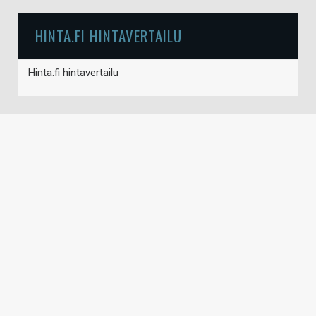
HINTA.FI HINTAVERTAILU
Hinta.fi hintavertailu