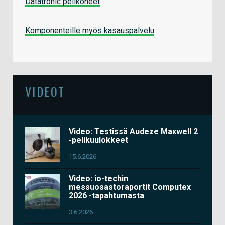
Datatronic pelikoneet
Komponenteille myös kasauspalvelu
VIDEOT
Video: Testissä Audeze Maxwell 2
-pelikuulokkeet
15.6.2026
Video: io-techin
messuosastoraportit Computex
2026 -tapahtumasta
3.6.2026