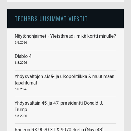
TECHBBS UUSIMMAT VIESTIT
Näytönohjaimet - Yleisthreadi, mikä kortti minulle?
6.8.2026
Diablo 4
6.8.2026
Yhdysvaltojen sisä- ja ulkopolitiikka & muut maan
tapahtumat
6.8.2026
Yhdysvaltain 45. ja 47. presidentti Donald J.
Trump
5.8.2026
Radeon RX 9070 XT & 9070 -ketju (Navi 48)