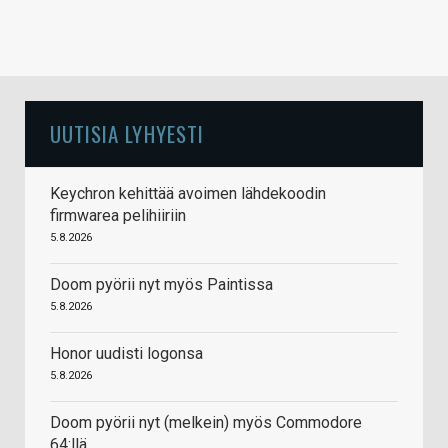
UUTISIA LYHYESTI
Keychron kehittää avoimen lähdekoodin
firmwarea pelihiiriin
5.8.2026
Doom pyörii nyt myös Paintissa
5.8.2026
Honor uudisti logonsa
5.8.2026
Doom pyörii nyt (melkein) myös Commodore
64:llä