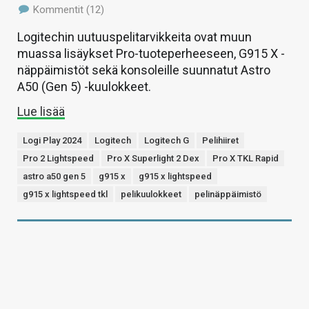
Kommentit (12)
Logitechin uutuuspelitarvikkeita ovat muun
muassa lisäykset Pro-tuoteperheeseen, G915 X -
näppäimistöt sekä konsoleille suunnatut Astro
A50 (Gen 5) -kuulokkeet.
Lue lisää
Logi Play 2024
Logitech
Logitech G
Pelihiiret
Pro 2 Lightspeed
Pro X Superlight 2 Dex
Pro X TKL Rapid
astro a50 gen 5
g915 x
g915 x lightspeed
g915 x lightspeed tkl
pelikuulokkeet
pelinäppäimistö