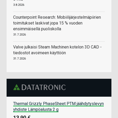
3.8.2026
Counterpoint Research: Mobiilijärjestelmäpiirien
toimitukset laskivat jopa 15 % vuoden
ensimmäisellä puoliskolla
31.7.2026
Valve julkaisi Steam Machinen kotelon 3D CAD -
tiedostot avoimeen käyttöön
31.7.2026
Thermal Grizzly PhaseSheet PTM jäähdytyslevyn
yhdiste Lämpöalusta 2 g
13,90 €