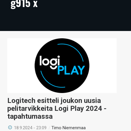
g915 x
ARTIKKELIT
VIDEOT
TECHBBS
TIETOA
HINTA.FI
KAUPPA
VAIHDA TEEMA
Logitech esitteli joukon uusia
pelitarvikkeita Logi Play 2024 -
HAKU
tapahtumassa
18.9.2024 - 23:09
/
Timo Niemenmaa