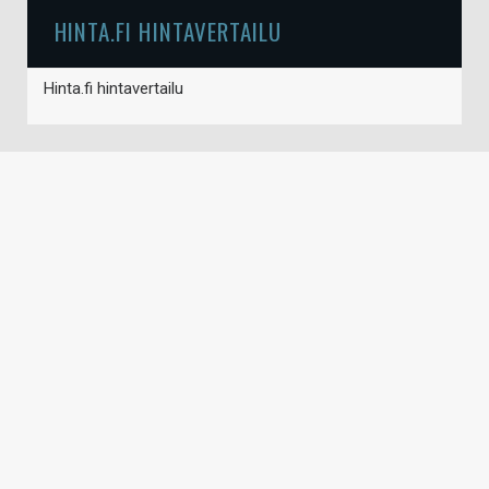
HINTA.FI HINTAVERTAILU
Hinta.fi hintavertailu