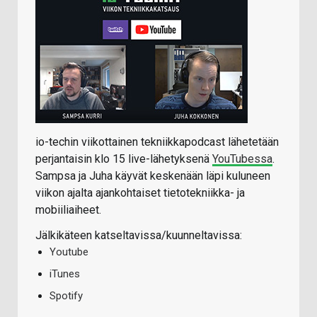
io-techin viikottainen tekniikkapodcast lähetetään
perjantaisin klo 15 live-lähetyksenä
YouTubessa
.
Sampsa ja Juha käyvät keskenään läpi kuluneen
viikon ajalta ajankohtaiset tietotekniikka- ja
mobiiliaiheet.
Jälkikäteen katseltavissa/kuunneltavissa:
Youtube
iTunes
Spotify