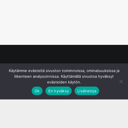
© S&J Media Oy
Käytämme evästeitä sivuston toiminnoissa, ominaisuuksissa ja
liikenteen analysoinnissa. Käyttämällä sivustoa hyväksyt
evästeiden käytön.
Ok
En hyväksy
Lisätietoja
;