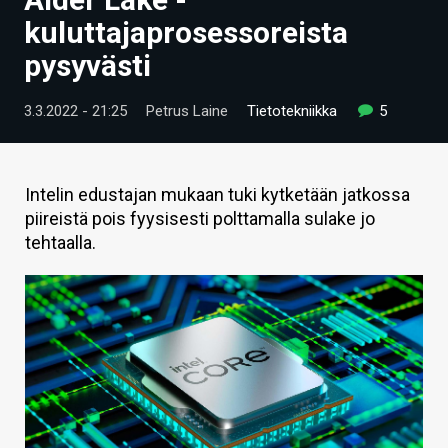
ARTIKKELIT
kuluttajaprosessoreista
pysyvästi
VIDEOT
TECHBBS
3.3.2022 - 21:25
Petrus Laine
Tietotekniikka
5
TIETOA
HINTA.FI
Intelin edustajan mukaan tuki kytketään jatkossa
piireistä pois fyysisesti polttamalla sulake jo
KAUPPA
tehtaalla.
VAIHDA TEEMA
HAKU