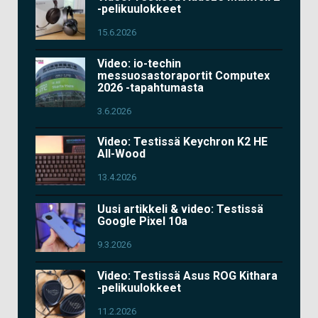
-pelikuulokkeet
15.6.2026
Video: io-techin
messuosastoraportit Computex
2026 -tapahtumasta
3.6.2026
Video: Testissä Keychron K2 HE
All-Wood
13.4.2026
Uusi artikkeli & video: Testissä
Google Pixel 10a
9.3.2026
Video: Testissä Asus ROG Kithara
-pelikuulokkeet
11.2.2026