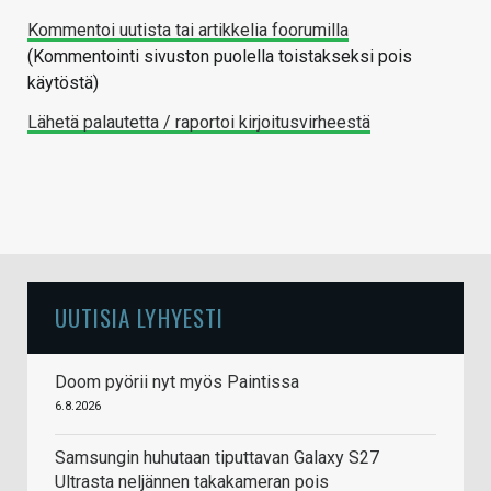
Kommentoi uutista tai artikkelia foorumilla
(Kommentointi sivuston puolella toistakseksi pois
käytöstä)
Lähetä palautetta / raportoi kirjoitusvirheestä
UUTISIA LYHYESTI
Doom pyörii nyt myös Paintissa
6.8.2026
Samsungin huhutaan tiputtavan Galaxy S27
Ultrasta neljännen takakameran pois