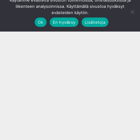
Käytämme evästeitä sivuston toiminnoissa, ominaisuuksissa ja
liikenteen analysoinnissa. Käyttämällä sivustoa hyväksyt
evästeiden käytön.
Ok
En hyväksy
Lisätietoja
;