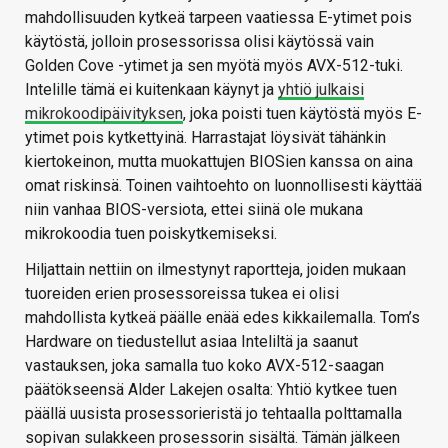
mahdollisuuden kytkeä tarpeen vaatiessa E-ytimet pois
käytöstä, jolloin prosessorissa olisi käytössä vain
Golden Cove -ytimet ja sen myötä myös AVX-512-tuki.
Intelille tämä ei kuitenkaan käynyt ja
yhtiö julkaisi
mikrokoodipäivityksen
, joka poisti tuen käytöstä myös E-
ytimet pois kytkettyinä. Harrastajat löysivät tähänkin
kiertokeinon, mutta muokattujen BIOSien kanssa on aina
omat riskinsä. Toinen vaihtoehto on luonnollisesti käyttää
niin vanhaa BIOS-versiota, ettei siinä ole mukana
mikrokoodia tuen poiskytkemiseksi.
Hiljattain nettiin on ilmestynyt raportteja, joiden mukaan
tuoreiden erien prosessoreissa tukea ei olisi
mahdollista kytkeä päälle enää edes kikkailemalla. Tom’s
Hardware on tiedustellut asiaa Inteliltä ja saanut
vastauksen, joka samalla tuo koko AVX-512-saagan
päätökseensä Alder Lakejen osalta: Yhtiö kytkee tuen
päällä uusista prosessorieristä jo tehtaalla polttamalla
sopivan sulakkeen prosessorin sisältä. Tämän jälkeen