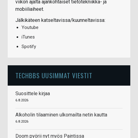
viikon ajalta ajankohtaiset tietotekniikka- ja
mobiiliaiheet.
Jälkikäteen katseltavissa/kuunneltavissa:
Youtube
iTunes
Spotify
TECHBBS UUSIMMAT VIESTIT
Suosittele kirjaa
6.8.2026
Alkoholin tilaaminen ulkomailta netin kautta
6.8.2026
Doom pyörii nyt myös Paintissa