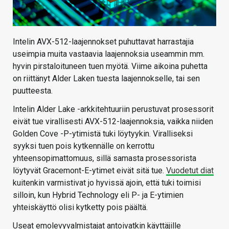
Intelin AVX-512-laajennokset puhuttavat harrastajia
useimpia muita vastaavia laajennoksia useammin mm.
hyvin pirstaloituneen tuen myötä. Viime aikoina puhetta
on riittänyt Alder Laken tuesta laajennokselle, tai sen
puutteesta.
Intelin Alder Lake -arkkitehtuuriin perustuvat prosessorit
eivät tue virallisesti AVX-512-laajennoksia, vaikka niiden
Golden Cove -P-ytimistä tuki löytyykin. Viralliseksi
syyksi tuen pois kytkennälle on kerrottu
yhteensopimattomuus, sillä samasta prosessorista
löytyvät Gracemont-E-ytimet eivät sitä tue.
Vuodetut diat
kuitenkin varmistivat jo hyvissä ajoin, että tuki toimisi
silloin, kun Hybrid Technology eli P- ja E-ytimien
yhteiskäyttö olisi kytketty pois päältä.
Useat emolevyvalmistajat antoivatkin käyttäjille