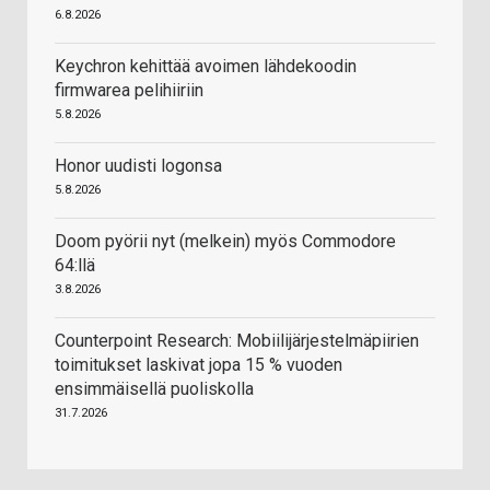
6.8.2026
Keychron kehittää avoimen lähdekoodin
firmwarea pelihiiriin
5.8.2026
Honor uudisti logonsa
5.8.2026
Doom pyörii nyt (melkein) myös Commodore
64:llä
3.8.2026
Counterpoint Research: Mobiilijärjestelmäpiirien
toimitukset laskivat jopa 15 % vuoden
ensimmäisellä puoliskolla
31.7.2026