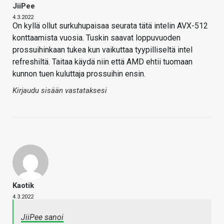
JiiPee
4.3.2022
On kyllä ollut surkuhupaisaa seurata tätä intelin AVX-512
konttaamista vuosia. Tuskin saavat loppuvuoden
prossuihinkaan tukea kun vaikuttaa tyypilliseltä intel
refreshiltä. Taitaa käydä niin että AMD ehtii tuomaan
kunnon tuen kuluttaja prossuihin ensin.
Kirjaudu sisään vastataksesi
Kaotik
4.3.2022
JiiPee sanoi