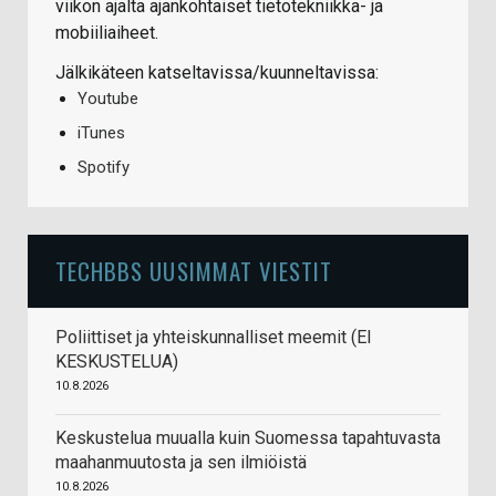
viikon ajalta ajankohtaiset tietotekniikka- ja
mobiiliaiheet.
Jälkikäteen katseltavissa/kuunneltavissa:
Youtube
iTunes
Spotify
TECHBBS UUSIMMAT VIESTIT
Poliittiset ja yhteiskunnalliset meemit (EI
KESKUSTELUA)
10.8.2026
Keskustelua muualla kuin Suomessa tapahtuvasta
maahanmuutosta ja sen ilmiöistä
10.8.2026