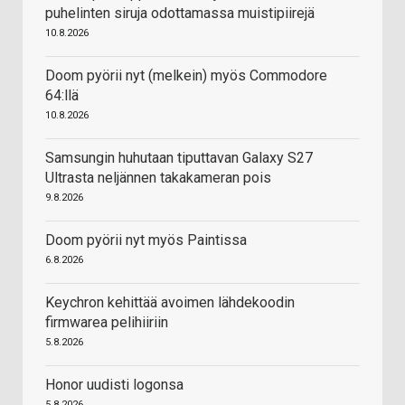
puhelinten siruja odottamassa muistipiirejä
10.8.2026
Doom pyörii nyt (melkein) myös Commodore
64:llä
10.8.2026
Samsungin huhutaan tiputtavan Galaxy S27
Ultrasta neljännen takakameran pois
9.8.2026
Doom pyörii nyt myös Paintissa
6.8.2026
Keychron kehittää avoimen lähdekoodin
firmwarea pelihiiriin
5.8.2026
Honor uudisti logonsa
5.8.2026