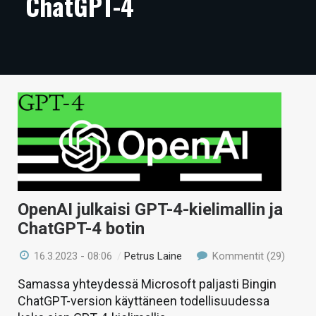
ChatGPT-4
ARTIKKELIT
VIDEOT
TECHBBS
TIETOA
HINTA.FI
KAUPPA
VAIHDA TEEMA
OpenAI julkaisi GPT-4-kielimallin ja
ChatGPT-4 botin
16.3.2023 - 08:06
/
Petrus Laine
Kommentit (29)
HAKU
Samassa yhteydessä Microsoft paljasti Bingin
ChatGPT-version käyttäneen todellisuudessa