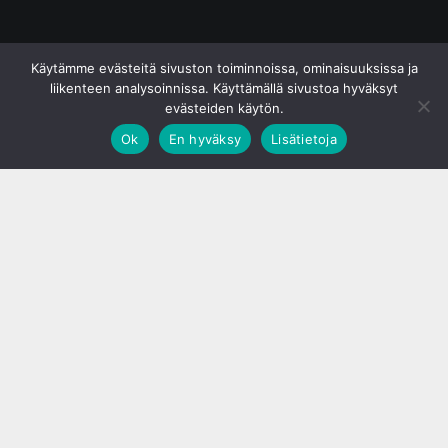
© S&J Media Oy
Käytämme evästeitä sivuston toiminnoissa, ominaisuuksissa ja
liikenteen analysoinnissa. Käyttämällä sivustoa hyväksyt
evästeiden käytön.
Ok
En hyväksy
Lisätietoja
;