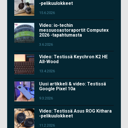
-pelikuulokkeet
15.6.2026
Video: io-techin
messuosastoraportit Computex
2026 -tapahtumasta
3.6.2026
Video: Testissä Keychron K2 HE
All-Wood
13.4.2026
Uusi artikkeli & video: Testissä
Google Pixel 10a
9.3.2026
Video: Testissä Asus ROG Kithara
-pelikuulokkeet
11.2.2026