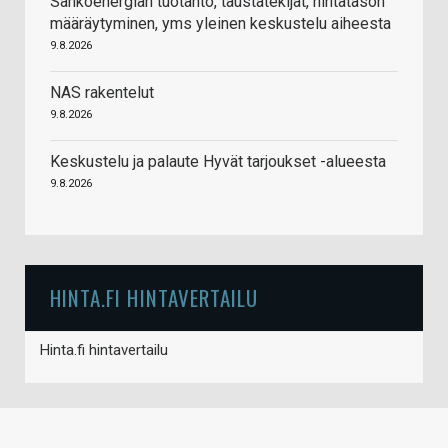
Sähköenergian tuotanto, taustatekijät, hintatason
määräytyminen, yms yleinen keskustelu aiheesta
9.8.2026
NAS rakentelut
9.8.2026
Keskustelu ja palaute Hyvät tarjoukset -alueesta
9.8.2026
HINTA.FI HINTAVERTAILU
Hinta.fi hintavertailu