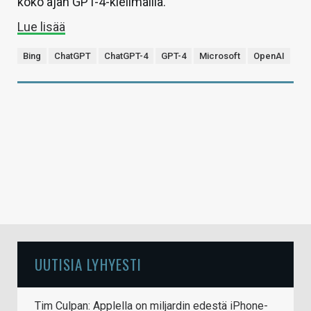
koko ajan GPT-4-kielimallia.
Lue lisää
Bing
ChatGPT
ChatGPT-4
GPT-4
Microsoft
OpenAI
UUTISIA LYHYESTI
Tim Culpan: Applella on miljardin edestä iPhone-