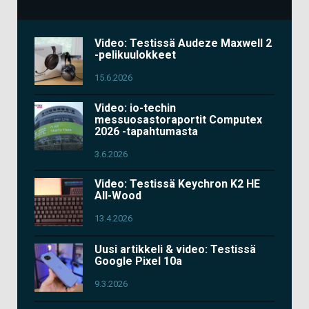
Video: Testissä Audeze Maxwell 2
-pelikuulokkeet
15.6.2026
Video: io-techin
messuosastoraportit Computex
2026 -tapahtumasta
3.6.2026
Video: Testissä Keychron K2 HE
All-Wood
13.4.2026
Uusi artikkeli & video: Testissä
Google Pixel 10a
9.3.2026