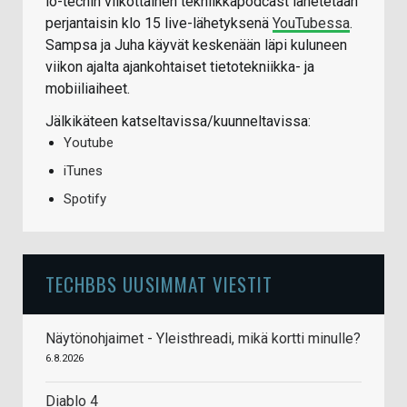
io-techin viikottainen tekniikkapodcast lähetetään
perjantaisin klo 15 live-lähetyksenä
YouTubessa
.
Sampsa ja Juha käyvät keskenään läpi kuluneen
viikon ajalta ajankohtaiset tietotekniikka- ja
mobiiliaiheet.
Jälkikäteen katseltavissa/kuunneltavissa:
Youtube
iTunes
Spotify
TECHBBS UUSIMMAT VIESTIT
Näytönohjaimet - Yleisthreadi, mikä kortti minulle?
6.8.2026
Diablo 4