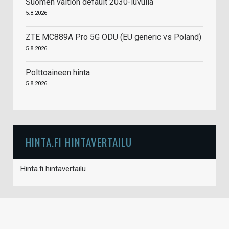
Suomen valtion default 2030-luvulla
5.8.2026
ZTE MC889A Pro 5G ODU (EU generic vs Poland)
5.8.2026
Polttoaineen hinta
5.8.2026
HINTA.FI HINTAVERTAILU
Hinta.fi hintavertailu