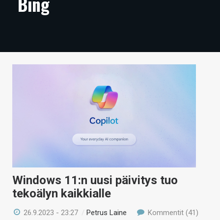
Bing
ARTIKKELIT
VIDEOT
TECHBBS
TIETOA
HINTA.FI
KAUPPA
VAIHDA TEEMA
Windows 11:n uusi päivitys tuo
HAKU
tekoälyn kaikkialle
26.9.2023 - 23:27
/
Petrus Laine
Kommentit (41)