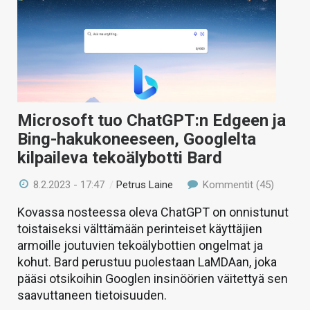
Microsoft tuo ChatGPT:n Edgeen ja
Bing-hakukoneeseen, Googlelta
kilpaileva tekoälybotti Bard
8.2.2023 - 17:47
/
Petrus Laine
Kommentit (45)
Kovassa nosteessa oleva ChatGPT on onnistunut
toistaiseksi välttämään perinteiset käyttäjien
armoille joutuvien tekoälybottien ongelmat ja
kohut. Bard perustuu puolestaan LaMDAan, joka
pääsi otsikoihin Googlen insinöörien väitettyä sen
saavuttaneen tietoisuuden.