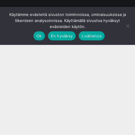
© S&J Media Oy
Käytämme evästeitä sivuston toiminnoissa, ominaisuuksissa ja
liikenteen analysoinnissa. Käyttämällä sivustoa hyväksyt
evästeiden käytön.
Ok
En hyväksy
Lisätietoja
;