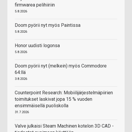
firmwarea pelihiiriin
5.8.2026
Doom pyörii nyt myös Paintissa
5.8.2026
Honor uudisti logonsa
5.8.2026
Doom pyörii nyt (melkein) myös Commodore
64:llä
3.8.2026
Counterpoint Research: Mobiilijärjestelmäpiirien
toimitukset laskivat jopa 15 % vuoden
ensimmäisellä puoliskolla
31.7.2026
Valve julkaisi Steam Machinen kotelon 3D CAD -