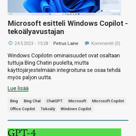
Microsoft esitteli Windows Copilot -
tekoälyavustajan
24.5.2023 - 15:28
/
Petrus Laine
Kommentit (0)
Windows Copilotin ominaisuudet ovat osaltaan
tuttuja Bing Chatin puolelta, mutta
käyttöjärjestelmään integroituna se osaa tehdä
myös paljon uutta.
Lue lisää
Bing
Bing Chat
ChatGPT
Microsoft
Microsoft Copilot
Office Copilot
Tekoäly
Windows Copilot