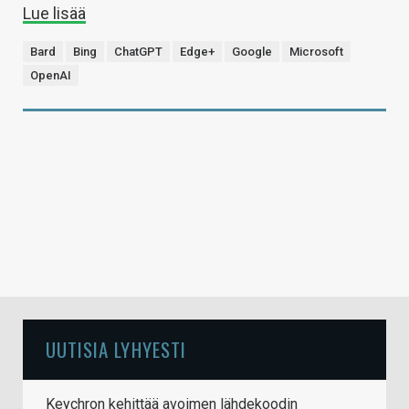
Lue lisää
Bard
Bing
ChatGPT
Edge+
Google
Microsoft
OpenAI
UUTISIA LYHYESTI
Keychron kehittää avoimen lähdekoodin