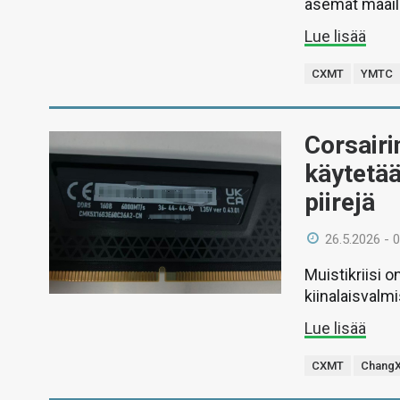
asemat maail
Lue lisää
CXMT
YMTC
Corsair
käytetä
piirejä
26.5.2026 - 
Muistikriisi o
kiinalaisvalm
Lue lisää
CXMT
ChangX