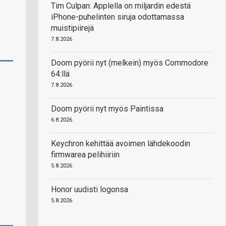
Tim Culpan: Applella on miljardin edestä
iPhone-puhelinten siruja odottamassa
muistipiirejä
7.8.2026
Doom pyörii nyt (melkein) myös Commodore
64:llä
7.8.2026
Doom pyörii nyt myös Paintissa
6.8.2026
Keychron kehittää avoimen lähdekoodin
firmwarea pelihiiriin
5.8.2026
Honor uudisti logonsa
5.8.2026