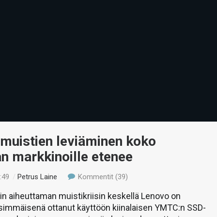
smuistien leviäminen koko
n markkinoille etenee
:49
/
Petrus Laine
Kommentit (39)
n aiheuttaman muistikriisin keskellä Lenovo on
nsimmäisenä ottanut käyttöön kiinalaisen YMTC:n SSD-