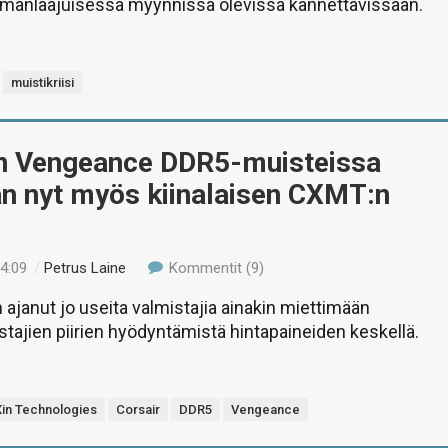
manlaajuisessa myynnissä olevissa kannettavissaan.
muistikriisi
in Vengeance DDR5-muisteissa
än nyt myös kiinalaisen CXMT:n
04:09
/
Petrus Laine
Kommentit (9)
n ajanut jo useita valmistajia ainakin miettimään
istajien piirien hyödyntämistä hintapaineiden keskellä.
in Technologies
Corsair
DDR5
Vengeance