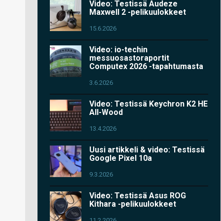
Video: Testissä Audeze
Maxwell 2 -pelikuulokkeet
15.6.2026
Video: io-techin
messuosastoraportit
Computex 2026 -tapahtumasta
3.6.2026
Video: Testissä Keychron K2 HE
All-Wood
13.4.2026
Uusi artikkeli & video: Testissä
Google Pixel 10a
9.3.2026
Video: Testissä Asus ROG
Kithara -pelikuulokkeet
11.2.2026