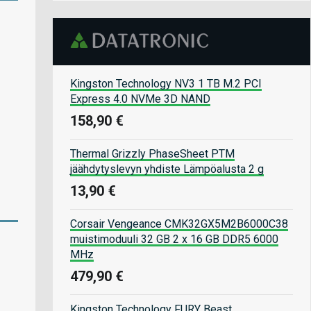
Kingston Technology NV3 1 TB M.2 PCI
Express 4.0 NVMe 3D NAND
158,90 €
Thermal Grizzly PhaseSheet PTM
jäähdytyslevyn yhdiste Lämpöalusta 2 g
13,90 €
Corsair Vengeance CMK32GX5M2B6000C38
muistimoduuli 32 GB 2 x 16 GB DDR5 6000
MHz
479,90 €
Kingston Technology FURY Beast