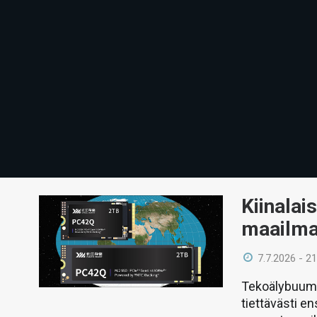
Kiinalai
maailma
7.7.2026 - 21
Tekoälybuumi
tiettävästi e