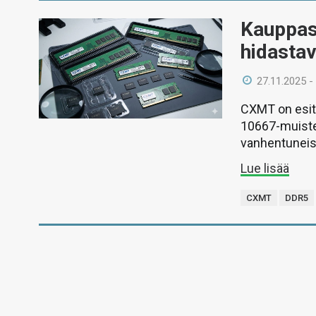
Kauppas
hidasta
27.11.2025 -
CXMT on esite
10667-muistej
vanhentuneis
Lue lisää
CXMT
DDR5