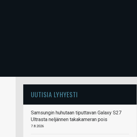
UUTISIA LYHYESTI
Samsungin huhutaan tiputtavan Galaxy S27
Ultrasta neljännen takakameran pois
7.8.2026