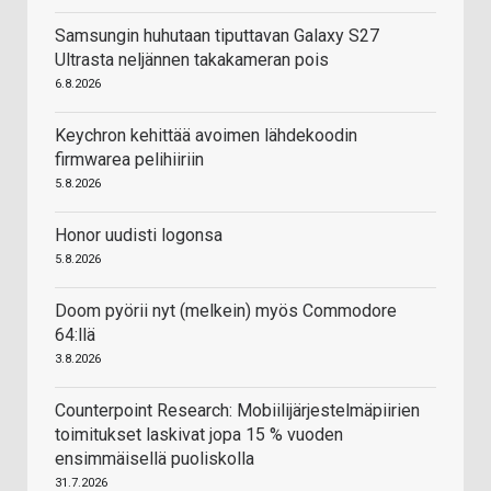
Samsungin huhutaan tiputtavan Galaxy S27
Ultrasta neljännen takakameran pois
6.8.2026
Keychron kehittää avoimen lähdekoodin
firmwarea pelihiiriin
5.8.2026
Honor uudisti logonsa
5.8.2026
Doom pyörii nyt (melkein) myös Commodore
64:llä
3.8.2026
Counterpoint Research: Mobiilijärjestelmäpiirien
toimitukset laskivat jopa 15 % vuoden
ensimmäisellä puoliskolla
31.7.2026