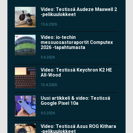
Video: Testissä Audeze Maxwell 2
-pelikuulokkeet
15.6.2026
Video: io-techin
messuosastoraportit Computex
2026 -tapahtumasta
3.6.2026
Video: Testissä Keychron K2 HE
All-Wood
13.4.2026
Uusi artikkeli & video: Testissä
Google Pixel 10a
9.3.2026
Video: Testissä Asus ROG Kithara
-pelikuulokkeet