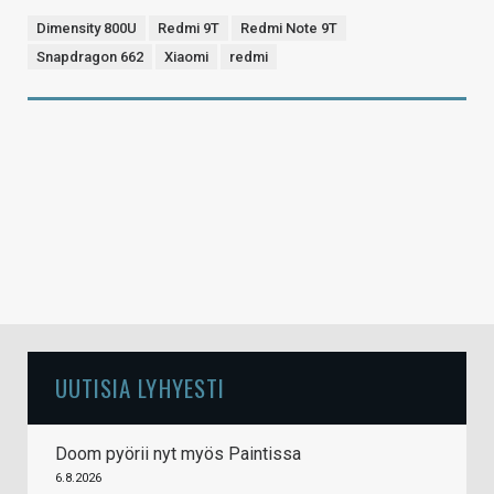
Dimensity 800U
Redmi 9T
Redmi Note 9T
Snapdragon 662
Xiaomi
redmi
UUTISIA LYHYESTI
Doom pyörii nyt myös Paintissa
6.8.2026