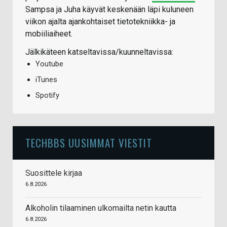
Sampsa ja Juha käyvät keskenään läpi kuluneen
viikon ajalta ajankohtaiset tietotekniikka- ja
mobiiliaiheet.
Jälkikäteen katseltavissa/kuunneltavissa:
Youtube
iTunes
Spotify
TECHBBS UUSIMMAT VIESTIT
Suosittele kirjaa
6.8.2026
Alkoholin tilaaminen ulkomailta netin kautta
6.8.2026