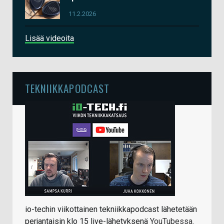
11.2.2026
Lisää videoita
TEKNIIKKAPODCAST
io-techin viikottainen tekniikkapodcast lähetetään
perjantaisin klo 15 live-lähetyksenä
YouTubessa
.