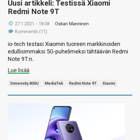
Uusi artikkeli: Testissä Xiaomi
Redmi Note 9T
27.1.2021 - 18:08
/
Oskari Manninen
Kommentit (11)
io-tech testasi Xiaomin tuoreen markkinoiden
edullisimmaksi 5G-puhelimeksi tähtäävän Redmi
Note 9T:n.
Lue lisää
Dimensity 800U
MediaTek
Redmi Note 9T
Xiaomi