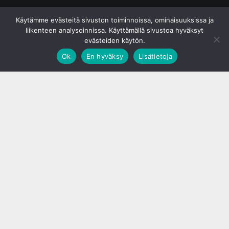
© S&J Media Oy
Käytämme evästeitä sivuston toiminnoissa, ominaisuuksissa ja
liikenteen analysoinnissa. Käyttämällä sivustoa hyväksyt
evästeiden käytön.
Ok
En hyväksy
Lisätietoja
;