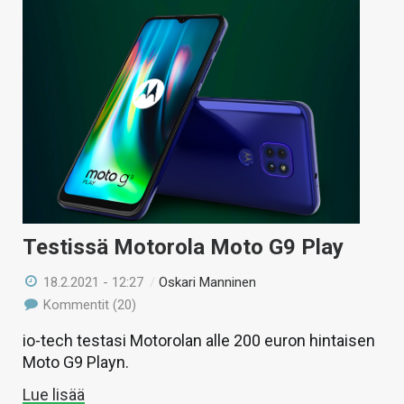
Testissä Motorola Moto G9 Play
18.2.2021 - 12:27
/
Oskari Manninen
Kommentit (20)
io-tech testasi Motorolan alle 200 euron hintaisen
Moto G9 Playn.
Lue lisää