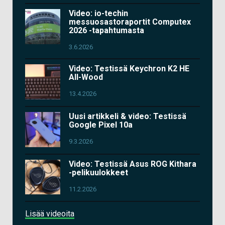
Video: io-techin
messuosastoraportit Computex
2026 -tapahtumasta
3.6.2026
Video: Testissä Keychron K2 HE
All-Wood
13.4.2026
Uusi artikkeli & video: Testissä
Google Pixel 10a
9.3.2026
Video: Testissä Asus ROG Kithara
-pelikuulokkeet
11.2.2026
Lisää videoita