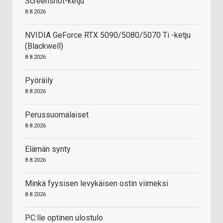
Screenshot-ketju
8.8.2026
NVIDIA GeForce RTX 5090/5080/5070 Ti -ketju
(Blackwell)
8.8.2026
Pyöräily
8.8.2026
Perussuomalaiset
8.8.2026
Elämän synty
8.8.2026
Minkä fyysisen levykäisen ostin viimeksi
8.8.2026
PC:lle optinen ulostulo