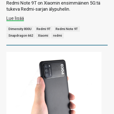
Redmi Note 9T on Xiaomin ensimmäinen 5G:tä
tukeva Redmi-sarjan älypuhelin.
Lue lisää
Dimensity 800U
Redmi 9T
Redmi Note 9T
Snapdragon 662
Xiaomi
redmi