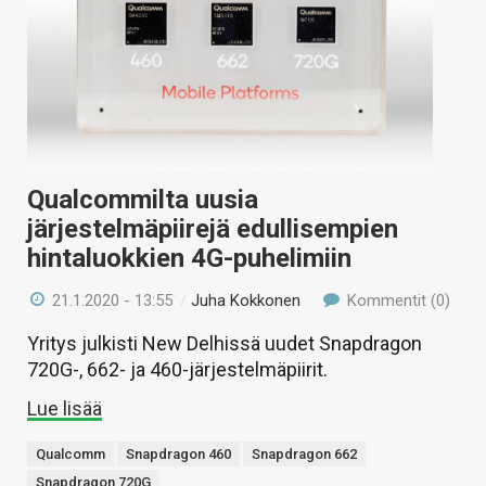
Qualcommilta uusia
järjestelmäpiirejä edullisempien
hintaluokkien 4G-puhelimiin
21.1.2020 - 13:55
/
Juha Kokkonen
Kommentit (0)
Yritys julkisti New Delhissä uudet Snapdragon
720G-, 662- ja 460-järjestelmäpiirit.
Lue lisää
Qualcomm
Snapdragon 460
Snapdragon 662
Snapdragon 720G