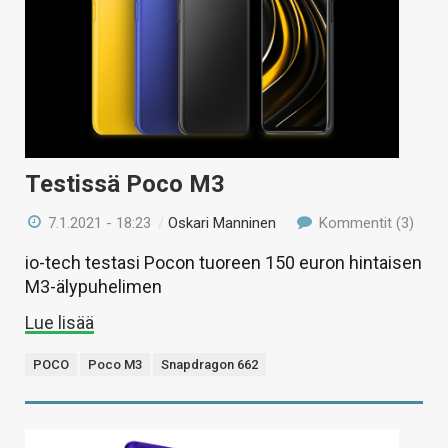
Testissä Poco M3
7.1.2021 - 18:23
/
Oskari Manninen
Kommentit (3)
io-tech testasi Pocon tuoreen 150 euron hintaisen
M3-älypuhelimen
Lue lisää
POCO
Poco M3
Snapdragon 662