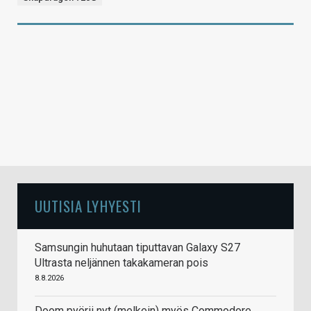
UUTISIA LYHYESTI
Samsungin huhutaan tiputtavan Galaxy S27
Ultrasta neljännen takakameran pois
8.8.2026
Doom pyörii nyt (melkein) myös Commodore