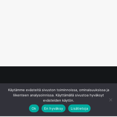
© S&J Media Oy
Käytämme evästeitä sivuston toiminnoissa, ominaisuuksissa ja
liikenteen analysoinnissa. Käyttämällä sivustoa hyväksyt
evästeiden käytön.
Ok
En hyväksy
Lisätietoja