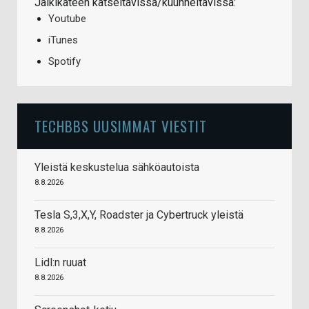
Jälkikäteen katseltavissa/kuunneltavissa:
Youtube
iTunes
Spotify
TECHBBS UUSIMMAT VIESTIT
Yleistä keskustelua sähköautoista
8.8.2026
Tesla S,3,X,Y, Roadster ja Cybertruck yleistä
8.8.2026
Lidl:n ruuat
8.8.2026