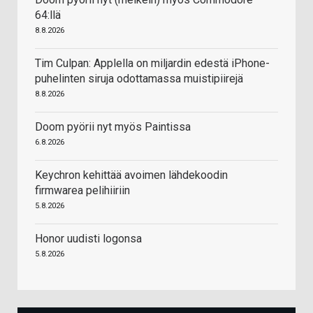
64:llä
8.8.2026
Tim Culpan: Applella on miljardin edestä iPhone-
puhelinten siruja odottamassa muistipiirejä
8.8.2026
Doom pyörii nyt myös Paintissa
6.8.2026
Keychron kehittää avoimen lähdekoodin
firmwarea pelihiiriin
5.8.2026
Honor uudisti logonsa
5.8.2026