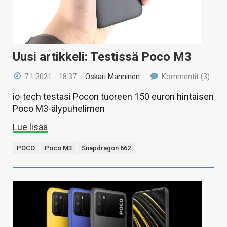
Uusi artikkeli: Testissä Poco M3
7.1.2021 - 18:37
/
Oskari Manninen
Kommentit (3)
io-tech testasi Pocon tuoreen 150 euron hintaisen
Poco M3-älypuhelimen
Lue lisää
POCO
Poco M3
Snapdragon 662