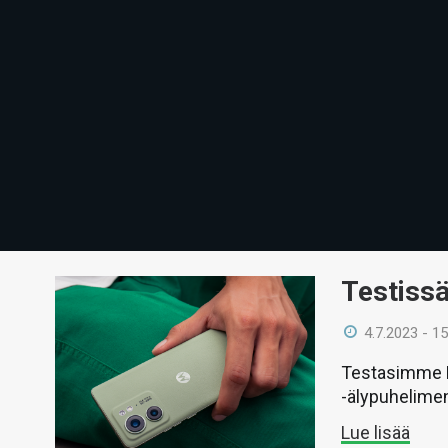
Testiss
4.7.2023 - 15
Testasimme M
-älypuhelime
Lue lisää