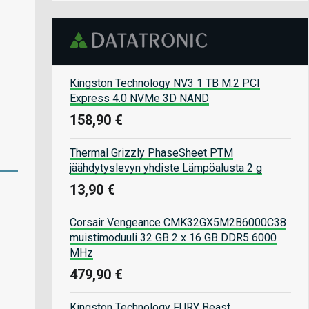
Kingston Technology NV3 1 TB M.2 PCI
Express 4.0 NVMe 3D NAND
158,90 €
Thermal Grizzly PhaseSheet PTM
jäähdytyslevyn yhdiste Lämpöalusta 2 g
13,90 €
Corsair Vengeance CMK32GX5M2B6000C38
muistimoduuli 32 GB 2 x 16 GB DDR5 6000
MHz
479,90 €
Kingston Technology FURY Beast