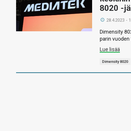
8020 -jä
28.4.2023 - 
Dimensity 802
parin vuoden 
Lue lisää
Dimensity 8020