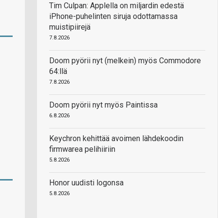
Tim Culpan: Applella on miljardin edestä
iPhone-puhelinten siruja odottamassa
muistipiirejä
7.8.2026
Doom pyörii nyt (melkein) myös Commodore
64:llä
7.8.2026
Doom pyörii nyt myös Paintissa
6.8.2026
Keychron kehittää avoimen lähdekoodin
firmwarea pelihiiriin
5.8.2026
Honor uudisti logonsa
5.8.2026