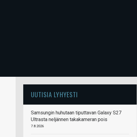
UUTISIA LYHYESTI
Samsungin huhutaan tiputtavan Galaxy S27
Ultrasta neljännen takakameran pois
7.8.2026