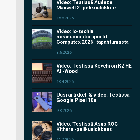
Video: Testissä Audeze
Maxwell 2 -pelikuulokkeet
15.6.2026
Video: io-techin
messuosastoraportit
Computex 2026 -tapahtumasta
3.6.2026
Video: Testissä Keychron K2 HE
All-Wood
13.4.2026
Uusi artikkeli & video: Testissä
Google Pixel 10a
9.3.2026
Video: Testissä Asus ROG
Kithara -pelikuulokkeet
11.2.2026