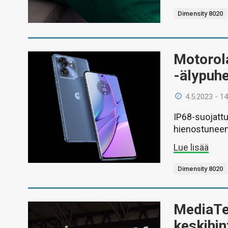
Dimensity 8020
Motorola
-älypuh
4.5.2023 - 14
IP68-suojattu
hienostunee
Lue lisää
Dimensity 8020
MediaTek
keskihi