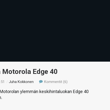
ä Motorola Edge 40
:51
/
Juha Kokkonen
Kommentit (6)
otorolan ylemmän keskihintaluokan Edge 40
n.