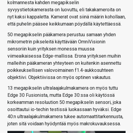
kolmannesta kahden megapikselin
syvyystietokamerasta on luovuttu, eli takakameroita on
nyt kaksi kappaletta. Kamerat ovat siinä määrin kohollaan,
että puhelin pääsee keikkumaan pöydällä käytettäessä.
50 megapikselin pääkamera perustuu samaan yhden
mikrometrin pikseleitä käyttävään OmniVisionin
sensoriin kuin yrityksen monessa muussa
viimeaikaisessa Edge-mallissa. Erona yrityksen muihin
malleihin pääkameran yhteyteen on kuitenkin asennettu
poikkeuksellisen valovoimainen f1.4-aukkosuhteen
objektiivi. Objektiivissa on myös optinen vakautus.
13 megapikselin ultralaajakulmakamera on myös tuttu
Edge 30 Fusionista, mutta Edge 30:ssa oli käytössä
korkeamman resoluution 50 megapikselin sensori, joka
osoittautui io-techin testissä luokassaan hyväksi. Edge
40:n ultraalajakulmakamera tukee automaattitarkennusta,
joten sitä voidaan hyödyntää myös makrokuvauksessa.