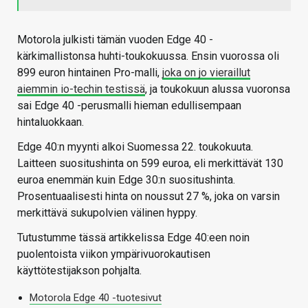
Motorola julkisti tämän vuoden Edge 40 -
kärkimallistonsa huhti-toukokuussa. Ensin vuorossa oli
899 euron hintainen Pro-malli,
joka on jo vieraillut
aiemmin io-techin testissä
, ja toukokuun alussa vuoronsa
sai Edge 40 -perusmalli hieman edullisempaan
hintaluokkaan.
Edge 40:n myynti alkoi Suomessa 22. toukokuuta.
Laitteen suositushinta on 599 euroa, eli merkittävät 130
euroa enemmän kuin Edge 30:n suositushinta.
Prosentuaalisesti hinta on noussut 27 %, joka on varsin
merkittävä sukupolvien välinen hyppy.
Tutustumme tässä artikkelissa Edge 40:een noin
puolentoista viikon ympärivuorokautisen
käyttötestijakson pohjalta.
Motorola Edge 40 -tuotesivut