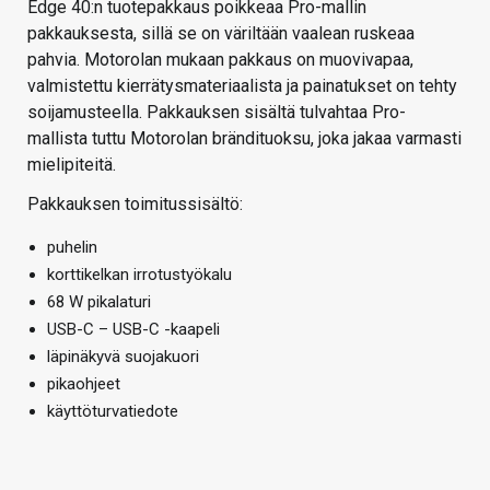
Edge 40:n tuotepakkaus poikkeaa Pro-mallin
pakkauksesta, sillä se on väriltään vaalean ruskeaa
pahvia. Motorolan mukaan pakkaus on muovivapaa,
valmistettu kierrätysmateriaalista ja painatukset on tehty
soijamusteella. Pakkauksen sisältä tulvahtaa Pro-
mallista tuttu Motorolan brändituoksu, joka jakaa varmasti
mielipiteitä.
Pakkauksen toimitussisältö:
puhelin
korttikelkan irrotustyökalu
68 W pikalaturi
USB-C – USB-C -kaapeli
läpinäkyvä suojakuori
pikaohjeet
käyttöturvatiedote