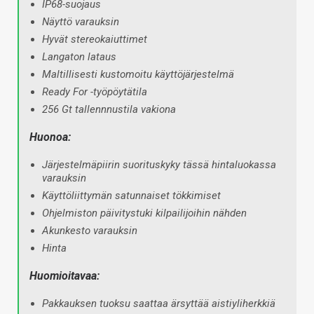
IP68-suojaus
Näyttö varauksin
Hyvät stereokaiuttimet
Langaton lataus
Maltillisesti kustomoitu käyttöjärjestelmä
Ready For -työpöytätila
256 Gt tallennnustila vakiona
Huonoa:
Järjestelmäpiirin suorituskyky tässä hintaluokassa
varauksin
Käyttöliittymän satunnaiset tökkimiset
Ohjelmiston päivitystuki kilpailijoihin nähden
Akunkesto varauksin
Hinta
Huomioitavaa:
Pakkauksen tuoksu saattaa ärsyttää aistiyliherkkiä