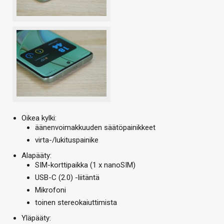
Oikea kylki:
äänenvoimakkuuden säätöpainikkeet
virta-/lukituspainike
Alapääty:
SIM-korttipaikka (1 x nanoSIM)
USB-C (2.0) -liitäntä
Mikrofoni
toinen stereokaiuttimista
Yläpääty: