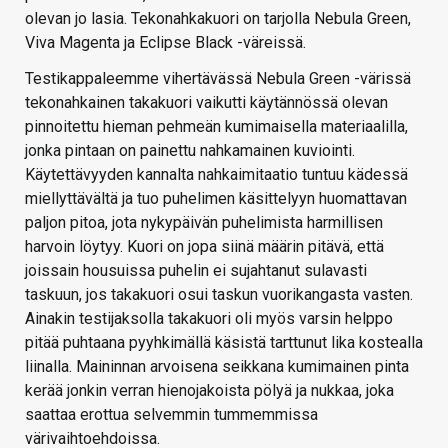
olevan jo lasia. Tekonahkakuori on tarjolla Nebula Green,
Viva Magenta ja Eclipse Black -väreissä.
Testikappaleemme vihertävässä Nebula Green -värissä
tekonahkainen takakuori vaikutti käytännössä olevan
pinnoitettu hieman pehmeän kumimaisella materiaalilla,
jonka pintaan on painettu nahkamainen kuviointi.
Käytettävyyden kannalta nahkaimitaatio tuntuu kädessä
miellyttävältä ja tuo puhelimen käsittelyyn huomattavan
paljon pitoa, jota nykypäivän puhelimista harmillisen
harvoin löytyy. Kuori on jopa siinä määrin pitävä, että
joissain housuissa puhelin ei sujahtanut sulavasti
taskuun, jos takakuori osui taskun vuorikangasta vasten.
Ainakin testijaksolla takakuori oli myös varsin helppo
pitää puhtaana pyyhkimällä käsistä tarttunut lika kostealla
liinalla. Maininnan arvoisena seikkana kumimainen pinta
kerää jonkin verran hienojakoista pölyä ja nukkaa, joka
saattaa erottua selvemmin tummemmissa
värivaihtoehdoissa.