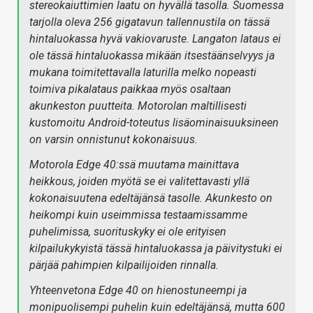
stereokaiuttimien laatu on hyvällä tasolla. Suomessa
tarjolla oleva 256 gigatavun tallennustila on tässä
hintaluokassa hyvä vakiovaruste. Langaton lataus ei
ole tässä hintaluokassa mikään itsestäänselvyys ja
mukana toimitettavalla laturilla melko nopeasti
toimiva pikalataus paikkaa myös osaltaan
akunkeston puutteita. Motorolan maltillisesti
kustomoitu Android-toteutus lisäominaisuuksineen
on varsin onnistunut kokonaisuus.
Motorola Edge 40:ssä muutama mainittava
heikkous, joiden myötä se ei valitettavasti yllä
kokonaisuutena edeltäjänsä tasolle. Akunkesto on
heikompi kuin useimmissa testaamissamme
puhelimissa, suorituskyky ei ole erityisen
kilpailukykyistä tässä hintaluokassa ja päivitystuki ei
pärjää pahimpien kilpailijoiden rinnalla.
Yhteenvetona Edge 40 on hienostuneempi ja
monipuolisempi puhelin kuin edeltäjänsä, mutta 600