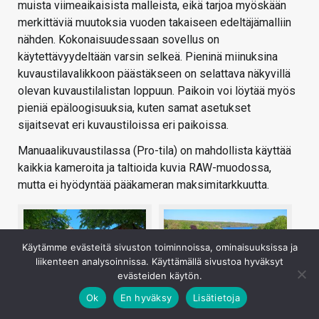
muista viimeaikaisista malleista, eikä tarjoa myöskään
merkittäviä muutoksia vuoden takaiseen edeltäjämalliin
nähden. Kokonaisuudessaan sovellus on
käytettävyydeltään varsin selkeä. Pieninä miinuksina
kuvaustilavalikkoon päästäkseen on selattava näkyvillä
olevan kuvaustilalistan loppuun. Paikoin voi löytää myös
pieniä epäloogisuuksia, kuten samat asetukset
sijaitsevat eri kuvaustiloissa eri paikoissa.
Manuaalikuvaustilassa (Pro-tila) on mahdollista käyttää
kaikkia kameroita ja taltioida kuvia RAW-muodossa,
mutta ei hyödyntää pääkameran maksimitarkkuutta.
Käytämme evästeitä sivuston toiminnoissa, ominaisuuksissa ja
liikenteen analysoinnissa. Käyttämällä sivustoa hyväksyt
evästeiden käytön.
Ok
En hyväksy
Lisätietoja