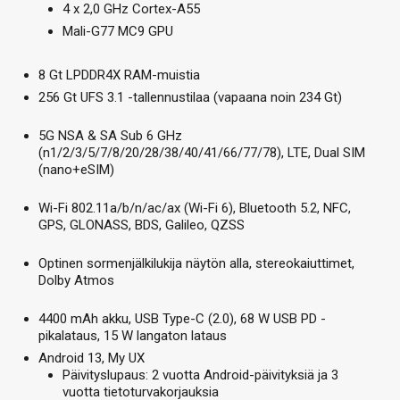
4 x 2,0 GHz Cortex-A55
Mali-G77 MC9 GPU
8 Gt LPDDR4X RAM-muistia
256 Gt UFS 3.1 -tallennustilaa (vapaana noin 234 Gt)
5G NSA & SA Sub 6 GHz
(n1/2/3/5/7/8/20/28/38/40/41/66/77/78), LTE, Dual SIM
(nano+eSIM)
Wi-Fi 802.11a/b/n/ac/ax (Wi-Fi 6), Bluetooth 5.2, NFC,
GPS, GLONASS, BDS, Galileo, QZSS
Optinen sormenjälkilukija näytön alla, stereokaiuttimet,
Dolby Atmos
4400 mAh akku, USB Type-C (2.0), 68 W USB PD -
pikalataus, 15 W langaton lataus
Android 13, My UX
Päivityslupaus: 2 vuotta Android-päivityksiä ja 3
vuotta tietoturvakorjauksia