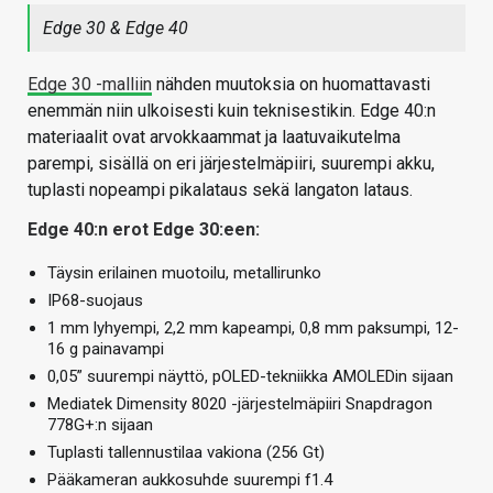
Edge 30 & Edge 40
Edge 30 -malliin
nähden muutoksia on huomattavasti
enemmän niin ulkoisesti kuin teknisestikin. Edge 40:n
materiaalit ovat arvokkaammat ja laatuvaikutelma
parempi, sisällä on eri järjestelmäpiiri, suurempi akku,
tuplasti nopeampi pikalataus sekä langaton lataus.
Edge 40:n erot Edge 30:een:
Täysin erilainen muotoilu, metallirunko
IP68-suojaus
1 mm lyhyempi, 2,2 mm kapeampi, 0,8 mm paksumpi, 12-
16 g painavampi
0,05” suurempi näyttö, pOLED-tekniikka AMOLEDin sijaan
Mediatek Dimensity 8020 -järjestelmäpiiri Snapdragon
778G+:n sijaan
Tuplasti tallennustilaa vakiona (256 Gt)
Pääkameran aukkosuhde suurempi f1.4