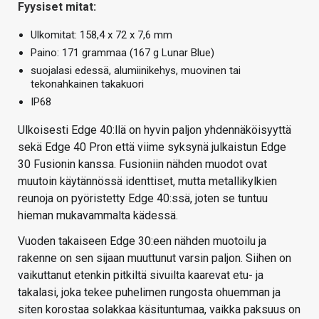
Fyysiset mitat:
Ulkomitat: 158,4 x 72 x 7,6 mm
Paino: 171 grammaa (167 g Lunar Blue)
suojalasi edessä, alumiinikehys, muovinen tai
tekonahkainen takakuori
IP68
Ulkoisesti Edge 40:llä on hyvin paljon yhdennäköisyyttä
sekä Edge 40 Pron että viime syksynä julkaistun Edge
30 Fusionin kanssa. Fusioniin nähden muodot ovat
muutoin käytännössä identtiset, mutta metallikylkien
reunoja on pyöristetty Edge 40:ssä, joten se tuntuu
hieman mukavammalta kädessä.
Vuoden takaiseen Edge 30:een nähden muotoilu ja
rakenne on sen sijaan muuttunut varsin paljon. Siihen on
vaikuttanut etenkin pitkiltä sivuilta kaarevat etu- ja
takalasi, joka tekee puhelimen rungosta ohuemman ja
siten korostaa solakkaa käsituntumaa, vaikka paksuus on