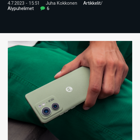
4.7.2023 - 15:51
Juha Kokkonen
Artikkelit
/
ARTIKKELIT
Älypuhelimet
6
VIDEOT
TECHBBS
TIETOA
HINTA.FI
KAUPPA
VAIHDA TEEMA
HAKU