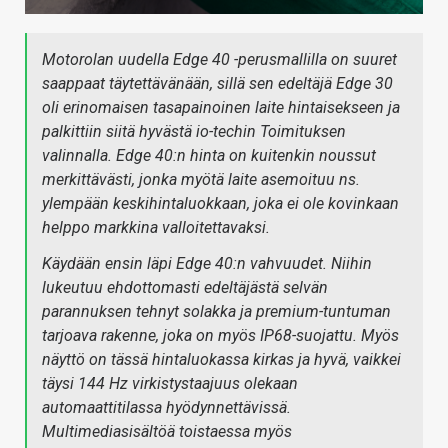
Motorolan uudella Edge 40 -perusmallilla on suuret
saappaat täytettävänään, sillä sen edeltäjä Edge 30
oli erinomaisen tasapainoinen laite hintaisekseen ja
palkittiin siitä hyvästä io-techin Toimituksen
valinnalla. Edge 40:n hinta on kuitenkin noussut
merkittävästi, jonka myötä laite asemoituu ns.
ylempään keskihintaluokkaan, joka ei ole kovinkaan
helppo markkina valloitettavaksi.
Käydään ensin läpi Edge 40:n vahvuudet. Niihin
lukeutuu ehdottomasti edeltäjästä selvän
parannuksen tehnyt solakka ja premium-tuntuman
tarjoava rakenne, joka on myös IP68-suojattu. Myös
näyttö on tässä hintaluokassa kirkas ja hyvä, vaikkei
täysi 144 Hz virkistystaajuus olekaan
automaattitilassa hyödynnettävissä.
Multimediasisältöä toistaessa myös