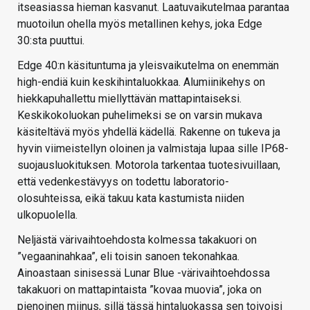
itseasiassa hieman kasvanut. Laatuvaikutelmaa parantaa
muotoilun ohella myös metallinen kehys, joka Edge
30:sta puuttui.
Edge 40:n käsituntuma ja yleisvaikutelma on enemmän
high-endiä kuin keskihintaluokkaa. Alumiinikehys on
hiekkapuhallettu miellyttävän mattapintaiseksi.
Keskikokoluokan puhelimeksi se on varsin mukava
käsiteltävä myös yhdellä kädellä. Rakenne on tukeva ja
hyvin viimeistellyn oloinen ja valmistaja lupaa sille IP68-
suojausluokituksen. Motorola tarkentaa tuotesivuillaan,
että vedenkestävyys on todettu laboratorio-
olosuhteissa, eikä takuu kata kastumista niiden
ulkopuolella.
Neljästä värivaihtoehdosta kolmessa takakuori on
”vegaaninahkaa”, eli toisin sanoen tekonahkaa.
Ainoastaan sinisessä Lunar Blue -värivaihtoehdossa
takakuori on mattapintaista ”kovaa muovia”, joka on
pienoinen miinus, sillä tässä hintaluokassa sen toivoisi