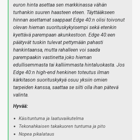
euron hinta asettaa sen markkinassa vähän
turhankin suuren haasteen eteen. Täyttääkseen
hinnan asettamat saappaat Edge 40:n olisi toivonut
olevan hieman suorituskykyisempi sekä etenkin
kyettävä parempaan akunkestoon. Edge 40:een
päätyvät tuskin tulevat pettymään pahasti
hankintaansa, mutta rahalleen voi saada
parempaakin vastinetta joko hieman
edullisemmasta tai kalliimmasta hintaluokasta. Jos
Edge 40:n high-end henkinen toteutus ilman
kärkitason suorituskykyä osuu yksiin omien
tarpeiden kanssa, saattaa se silti olla ihan pätevä
valinta.
Hyvää:
Käsituntuma ja laatuvaikutelma
Tekonahkaisen takakuoren tuntuma ja pito
Nopea pikalataus