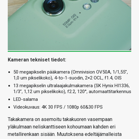
Kameran tekniset tiedot:
50 megapikselin pääkamera (Omnivision OV50A, 1/1,55”,
1,0 um pikselikoko), 4-to-1-suodin, 2×2 OCL, f1.4, OIS
13 megapikselin ultralaajakulmakamera (SK Hynix HI1336,
1/3”, 1,12 um pikselikoko), f2.2, 120°, automaattitarkennus
LED-salama
Videokuvaus: 4K 30 FPS / 1080p 60&30 FPS
Takakamera on asemoitu takakuoren vasempaan
yläkulmaan neliskanttiseen kohoumaan kahden eri
metallirenkaan sisään. Muutoksena edeltäjämalleista