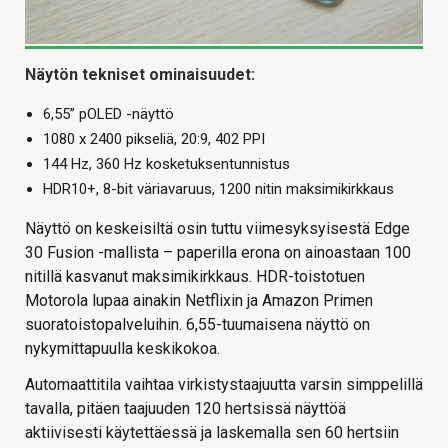
Näytön tekniset ominaisuudet:
6,55” pOLED -näyttö
1080 x 2400 pikseliä, 20:9, 402 PPI
144 Hz, 360 Hz kosketuksentunnistus
HDR10+, 8-bit väriavaruus, 1200 nitin maksimikirkkaus
Näyttö on keskeisiltä osin tuttu viimesyksyisestä Edge
30 Fusion -mallista – paperilla erona on ainoastaan 100
nitillä kasvanut maksimikirkkaus. HDR-toistotuen
Motorola lupaa ainakin Netflixin ja Amazon Primen
suoratoistopalveluihin. 6,55-tuumaisena näyttö on
nykymittapuulla keskikokoa.
Automaattitila vaihtaa virkistystaajuutta varsin simppelillä
tavalla, pitäen taajuuden 120 hertsissä näyttöä
aktiivisesti käytettäessä ja laskemalla sen 60 hertsiin