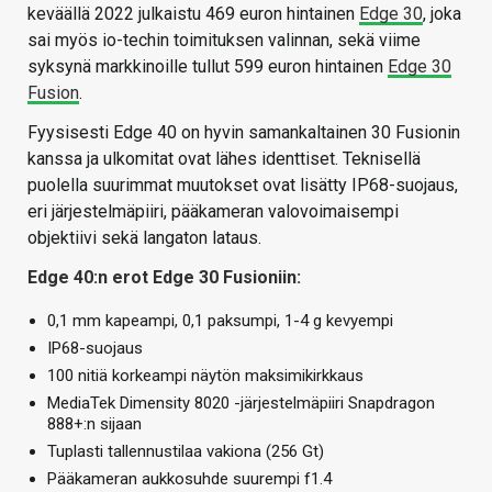
keväällä 2022 julkaistu 469 euron hintainen
Edge 30
, joka
sai myös io-techin toimituksen valinnan, sekä viime
syksynä markkinoille tullut 599 euron hintainen
Edge 30
Fusion
.
Fyysisesti Edge 40 on hyvin samankaltainen 30 Fusionin
kanssa ja ulkomitat ovat lähes identtiset. Teknisellä
puolella suurimmat muutokset ovat lisätty IP68-suojaus,
eri järjestelmäpiiri, pääkameran valovoimaisempi
objektiivi sekä langaton lataus.
Edge 40:n erot Edge 30 Fusioniin:
0,1 mm kapeampi, 0,1 paksumpi, 1-4 g kevyempi
IP68-suojaus
100 nitiä korkeampi näytön maksimikirkkaus
MediaTek Dimensity 8020 -järjestelmäpiiri Snapdragon
888+:n sijaan
Tuplasti tallennustilaa vakiona (256 Gt)
Pääkameran aukkosuhde suurempi f1.4