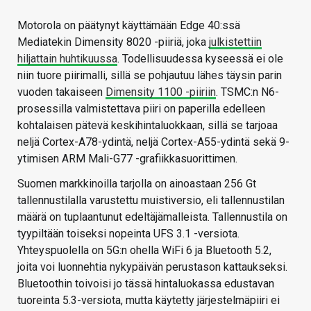
Motorola on päätynyt käyttämään Edge 40:ssä
Mediatekin Dimensity 8020 -piiriä, joka
julkistettiin
hiljattain huhtikuussa
. Todellisuudessa kyseessä ei ole
niin tuore piirimalli, sillä se pohjautuu lähes täysin parin
vuoden takaiseen
Dimensity 1100 -piiriin
. TSMC:n N6-
prosessilla valmistettava piiri on paperilla edelleen
kohtalaisen pätevä keskihintaluokkaan, sillä se tarjoaa
neljä Cortex-A78-ydintä, neljä Cortex-A55-ydintä sekä 9-
ytimisen ARM Mali-G77 -grafiikkasuorittimen.
Suomen markkinoilla tarjolla on ainoastaan 256 Gt
tallennustilalla varustettu muistiversio, eli tallennustilan
määrä on tuplaantunut edeltäjämalleista. Tallennustila on
tyypiltään toiseksi nopeinta UFS 3.1 -versiota.
Yhteyspuolella on 5G:n ohella WiFi 6 ja Bluetooth 5.2,
joita voi luonnehtia nykypäivän perustason kattaukseksi.
Bluetoothin toivoisi jo tässä hintaluokassa edustavan
tuoreinta 5.3-versiota, mutta käytetty järjestelmäpiiri ei