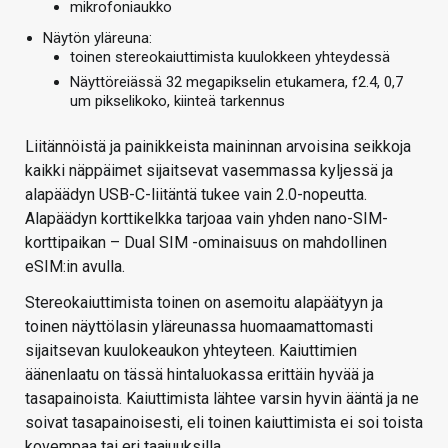
mikrofoniaukko
Näytön yläreuna:
toinen stereokaiuttimista kuulokkeen yhteydessä
Näyttöreiässä 32 megapikselin etukamera, f2.4, 0,7
um pikselikoko, kiinteä tarkennus
Liitännöistä ja painikkeista maininnan arvoisina seikkoja
kaikki näppäimet sijaitsevat vasemmassa kyljessä ja
alapäädyn USB-C-liitäntä tukee vain 2.0-nopeutta.
Alapäädyn korttikelkka tarjoaa vain yhden nano-SIM-
korttipaikan – Dual SIM -ominaisuus on mahdollinen
eSIM:in avulla.
Stereokaiuttimista toinen on asemoitu alapäätyyn ja
toinen näyttölasin yläreunassa huomaamattomasti
sijaitsevan kuulokeaukon yhteyteen. Kaiuttimien
äänenlaatu on tässä hintaluokassa erittäin hyvää ja
tasapainoista. Kaiuttimista lähtee varsin hyvin ääntä ja ne
soivat tasapainoisesti, eli toinen kaiuttimista ei soi toista
kovempaa tai eri taajuuksilla.