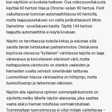
kun näyttöön ei kosketa hetkeen. Osa videosovelluksista
käyttää 60 hertsin tilaa ja Chrome-selain 90 hertsiä. Pelit
vaikuttaisivat toimivan automaattitilassa 60 hertsillä,
mutta taajuusasetuksen voi valita pelikohtaisesti Moto
Gametime -sovelluksen kautta. Täyttä 144 hertsin
taajuutta automaattitila ei käytä koskaan.
Näyttö on tarvittaessa todella kirkas ja edustaa sillä
saralla tämän hintaluokan parhaimmistoa. Oletuksena
käytössä olevassa ”kylläinen”-väritilassa tarjolla on laaja
väriavaruus ja korostuneen eläväiset värit, mutta
haittapuolena värintoisto on etenkin vaaleiden ja
harmaiden osalta selvästi sinertävään taittuvaa.
Luonnollinen-tilassa värimaailma on hillitympi, mutta
luonnollisempi ja tarkemman näköinen.
Näytön alla sijaitseva optinen sormenjälkitunnistin on
sijoitettu melko lähelle näytön alareunaa, joka saattaa
vaatia aluksi hieman totuttelua sormiakrobatiaan.
Toiminnaltaan tunnistimessa ei ollut mitään valitettavaa –