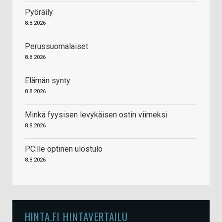
Pyöräily
8.8.2026
Perussuomalaiset
8.8.2026
Elämän synty
8.8.2026
Minkä fyysisen levykäisen ostin viimeksi
8.8.2026
PC:lle optinen ulostulo
8.8.2026
HINTA.FI HINTAVERTAILU