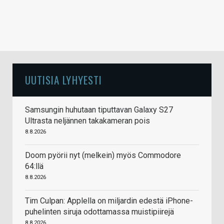
UUTISIA LYHYESTI
Samsungin huhutaan tiputtavan Galaxy S27
Ultrasta neljännen takakameran pois
8.8.2026
Doom pyörii nyt (melkein) myös Commodore
64:llä
8.8.2026
Tim Culpan: Applella on miljardin edestä iPhone-
puhelinten siruja odottamassa muistipiirejä
8.8.2026