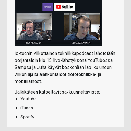
io-techin viikottainen tekniikkapodcast lähetetään
perjantaisin klo 15 live-lähetyksenä
YouTubessa
.
Sampsa ja Juha käyvät keskenään läpi kuluneen
viikon ajalta ajankohtaiset tietotekniikka- ja
mobiiliaiheet.
Jälkikäteen katseltavissa/kuunneltavissa:
Youtube
iTunes
Spotify