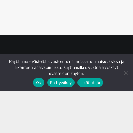
© S&J Media Oy
Käytämme evästeitä sivuston toiminnoissa, ominaisuuksissa ja
liikenteen analysoinnissa. Käyttämällä sivustoa hyväksyt
evästeiden käytön.
Ok
En hyväksy
Lisätietoja
;