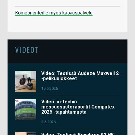
Komponenteille myös kasauspalvelu
VIDEOT
Video: Testissä Audeze Maxwell 2
-pelikuulokkeet
15.6.2026
Video: io-techin
messuosastoraportit Computex
2026 -tapahtumasta
3.6.2026
Video: Testissä Keychron K2 HE