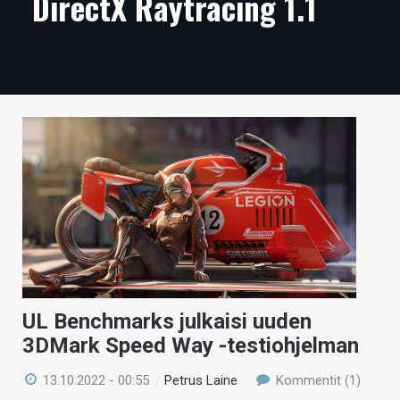
DirectX Raytracing 1.1
ARTIKKELIT
VIDEOT
TECHBBS
TIETOA
HINTA.FI
KAUPPA
VAIHDA TEEMA
UL Benchmarks julkaisi uuden
HAKU
3DMark Speed Way -testiohjelman
13.10.2022 - 00:55
/
Petrus Laine
Kommentit (1)