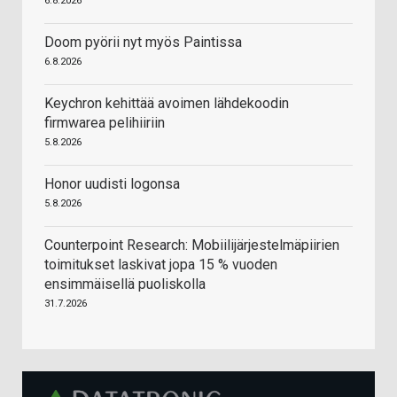
6.8.2026
Doom pyörii nyt myös Paintissa
6.8.2026
Keychron kehittää avoimen lähdekoodin
firmwarea pelihiiriin
5.8.2026
Honor uudisti logonsa
5.8.2026
Counterpoint Research: Mobiilijärjestelmäpiirien
toimitukset laskivat jopa 15 % vuoden
ensimmäisellä puoliskolla
31.7.2026