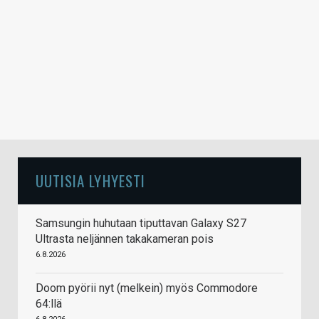
UUTISIA LYHYESTI
Samsungin huhutaan tiputtavan Galaxy S27
Ultrasta neljännen takakameran pois
6.8.2026
Doom pyörii nyt (melkein) myös Commodore
64:llä