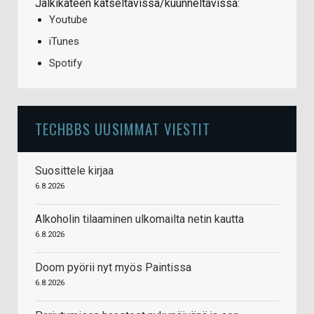
Jälkikäteen katseltavissa/kuunneltavissa:
Youtube
iTunes
Spotify
TECHBBS UUSIMMAT VIESTIT
Suosittele kirjaa
6.8.2026
Alkoholin tilaaminen ulkomailta netin kautta
6.8.2026
Doom pyörii nyt myös Paintissa
6.8.2026