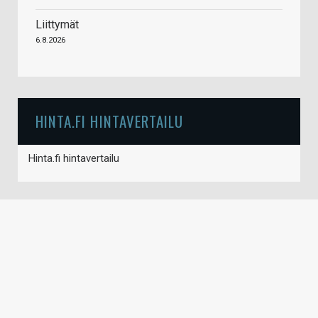
Liittymät
6.8.2026
HINTA.FI HINTAVERTAILU
Hinta.fi hintavertailu