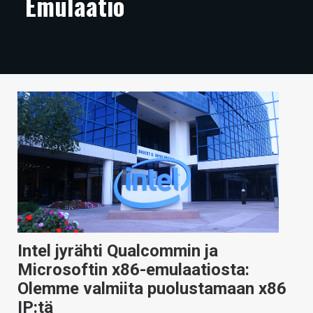
Emulaatio
ARTIKKELIT
VIDEOT
TECHBBS
TIETOA
HINTA.FI
KAUPPA
VAIHDA TEEMA
Intel jyrähti Qualcommin ja
HAKU
Microsoftin x86-emulaatiosta:
Olemme valmiita puolustamaan x86
IP:tä