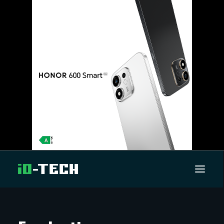
UUTISET