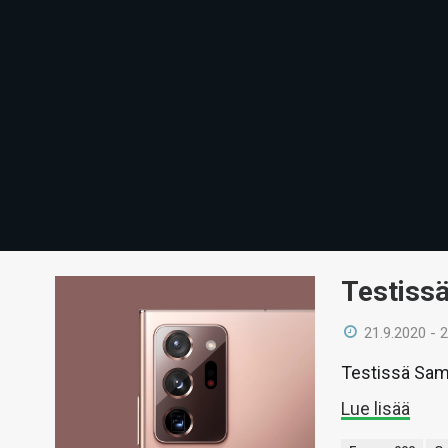
Testiss
21.9.2020 - 
Testissä Sams
Lue lisää