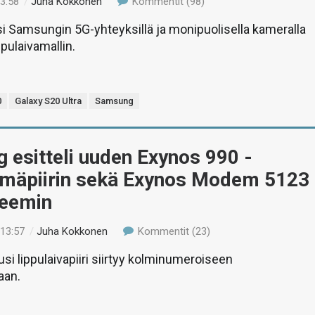
23:58
/
Juha Kokkonen
Kommentit (98)
si Samsungin 5G-yhteyksillä ja monipuolisella kameralla
ppulaivamallin.
0
Galaxy S20 Ultra
Samsung
esitteli uuden Exynos 990 -
elmäpiirin sekä Exynos Modem 5123
eemin
 13:57
/
Juha Kokkonen
Kommentit (23)
i lippulaivapiiri siirtyy kolminumeroiseen
aan.