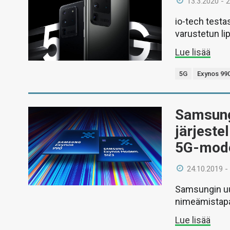
13.3.2020 - 
io-tech testa
varustetun li
Lue lisää
5G
Exynos 99
Samsung 
järjest
5G-mod
24.10.2019 -
Samsungin uus
nimeämistap
Lue lisää