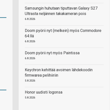
Samsungin huhutaan tiputtavan Galaxy S27
Ultrasta neljännen takakameran pois
6.8.2026
Doom pyörii nyt (melkein) myös Commodore
64:llä
6.8.2026
Doom pyörii nyt myös Paintissa
6.8.2026
Keychron kehittää avoimen lähdekoodin
firmwarea pelihiiriin
5.8.2026
Honor uudisti logonsa
5.8.2026