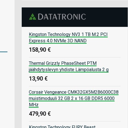
Kingston Technology NV3 1 TB M.2 PCI
Express 4.0 NVMe 3D NAND
158,90 €
Thermal Grizzly PhaseSheet PTM
jäähdytyslevyn yhdiste Lämpöalusta 2 g
13,90 €
Corsair Vengeance CMK32GX5M2B6000C38
muistimoduuli 32 GB 2 x 16 GB DDR5 6000
MHz
479,90 €
Kingston Technology FURY Beast