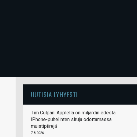
UUTISIA LYHYESTI
Tim Culpan: Applella on miljardin edestä
iPhone-puhelinten siruja odottamassa
muistipiirejä
7.8.2026