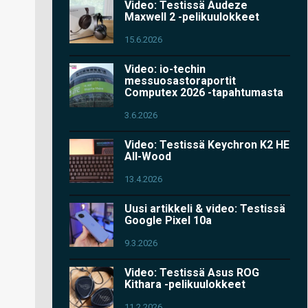
Video: Testissä Audeze
Maxwell 2 -pelikuulokkeet
15.6.2026
Video: io-techin
messuosastoraportit
Computex 2026 -tapahtumasta
3.6.2026
Video: Testissä Keychron K2 HE
All-Wood
13.4.2026
Uusi artikkeli & video: Testissä
Google Pixel 10a
9.3.2026
Video: Testissä Asus ROG
Kithara -pelikuulokkeet
11.2.2026