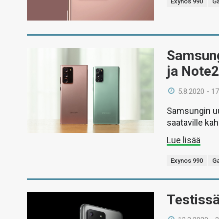
Exynos 990
Ga
Samsung 
ja Note2
5.8.2020 - 17
Samsungin uu
saataville ka
Lue lisää
Exynos 990
Ga
Testiss