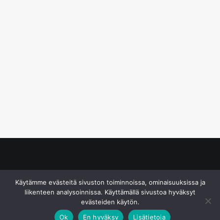
© S&J Media Oy
Käytämme evästeitä sivuston toiminnoissa, ominaisuuksissa ja
liikenteen analysoinnissa. Käyttämällä sivustoa hyväksyt
evästeiden käytön.
Ok
En hyväksy
Lisätietoja