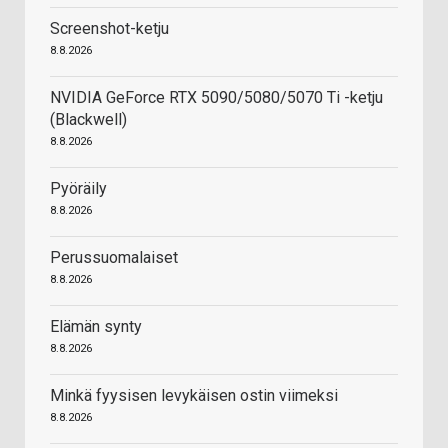
Screenshot-ketju
8.8.2026
NVIDIA GeForce RTX 5090/5080/5070 Ti -ketju
(Blackwell)
8.8.2026
Pyöräily
8.8.2026
Perussuomalaiset
8.8.2026
Elämän synty
8.8.2026
Minkä fyysisen levykäisen ostin viimeksi
8.8.2026