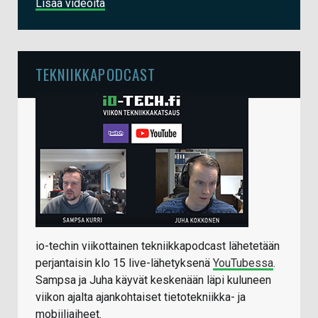
Lisää videoita
TEKNIIKKAPODCAST
io-techin viikottainen tekniikkapodcast lähetetään
perjantaisin klo 15 live-lähetyksenä
YouTubessa
.
Sampsa ja Juha käyvät keskenään läpi kuluneen
viikon ajalta ajankohtaiset tietotekniikka- ja
mobiiliaiheet.