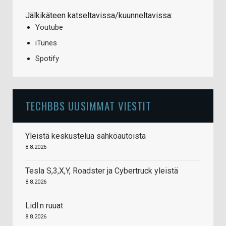
Jälkikäteen katseltavissa/kuunneltavissa:
Youtube
iTunes
Spotify
TECHBBS UUSIMMAT VIESTIT
Yleistä keskustelua sähköautoista
8.8.2026
Tesla S,3,X,Y, Roadster ja Cybertruck yleistä
8.8.2026
Lidl:n ruuat
8.8.2026