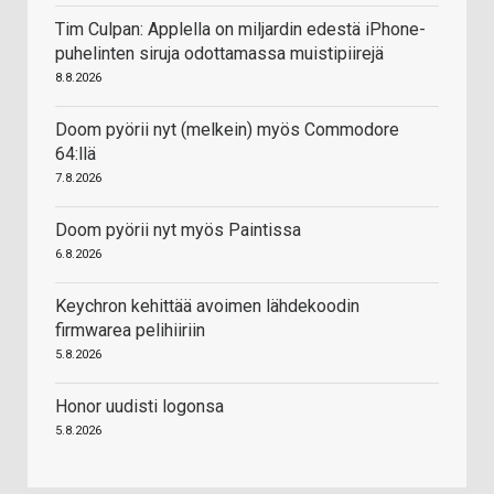
Tim Culpan: Applella on miljardin edestä iPhone-
puhelinten siruja odottamassa muistipiirejä
8.8.2026
Doom pyörii nyt (melkein) myös Commodore
64:llä
7.8.2026
Doom pyörii nyt myös Paintissa
6.8.2026
Keychron kehittää avoimen lähdekoodin
firmwarea pelihiiriin
5.8.2026
Honor uudisti logonsa
5.8.2026