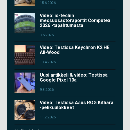
15.6.2026
Video: io-techin
messuosastoraportit Computex
2026 -tapahtumasta
3.6.2026
Video: Testissä Keychron K2 HE
All-Wood
13.4.2026
Uusi artikkeli & video: Testissä
Google Pixel 10a
9.3.2026
Video: Testissä Asus ROG Kithara
-pelikuulokkeet
11.2.2026