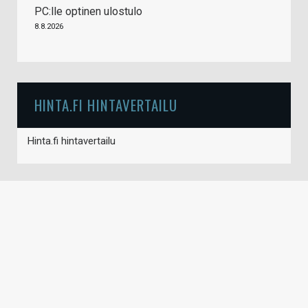
PC:lle optinen ulostulo
8.8.2026
HINTA.FI HINTAVERTAILU
Hinta.fi hintavertailu