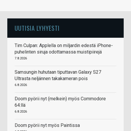
UUTISIA LYHYESTI
Tim Culpan: Applella on miljardin edestä iPhone-
puhelinten siruja odottamassa muistipiirejä
7.8.2026
Samsungin huhutaan tiputtavan Galaxy S27
Ultrasta neljännen takakameran pois
6.8.2026
Doom pyörii nyt (melkein) myös Commodore
64:llä
6.8.2026
Doom pyörii nyt myös Paintissa