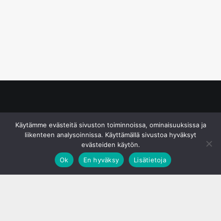
© S&J Media Oy
Käytämme evästeitä sivuston toiminnoissa, ominaisuuksissa ja
liikenteen analysoinnissa. Käyttämällä sivustoa hyväksyt
evästeiden käytön.
Ok
En hyväksy
Lisätietoja
;