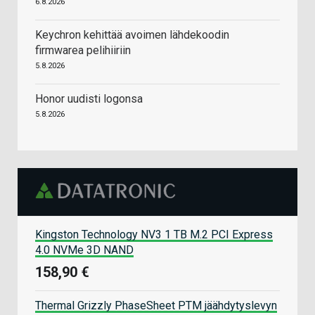
6.8.2026
Keychron kehittää avoimen lähdekoodin
firmwarea pelihiiriin
5.8.2026
Honor uudisti logonsa
5.8.2026
Kingston Technology NV3 1 TB M.2 PCI Express
4.0 NVMe 3D NAND
158,90 €
Thermal Grizzly PhaseSheet PTM jäähdytyslevyn