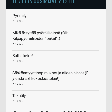
TECHBBS UUSIMMAT VIESTIT
Pyöräily
7.8.2026
Mikä ärsyttää pyöräilijöissä (Oli:
Kilpapyöräilijöiden "pakat"..)
7.8.2026
Battlefield 6
7.8.2026
Sähkönmyyntisopimukset ja niiden hinnat (EI
yleistä sähkökeskustelua!)
7.8.2026
Tekoäly
7.8.2026