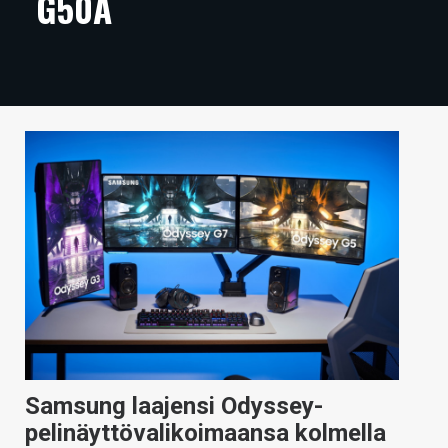
G50A
ARTIKKELIT
VIDEOT
TECHBBS
TIETOA
HINTA.FI
KAUPPA
VAIHDA TEEMA
HAKU
Samsung laajensi Odyssey-
pelinäyttövalikoimaansa kolmella