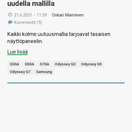
uudella mallilla
21.6.2021 - 11:39
/
Oskari Manninen
Kommentit (5)
Kaikki kolme uutuusmallia tarjoavat tasaisen
näyttöpaneelin.
Lue lisää
G30A
G50A
G70A
Odyssey G3
Odyssey G5
Odyssey G7
Samsung