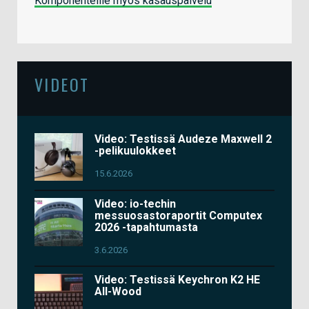
Komponenteille myös kasauspalvelu
VIDEOT
Video: Testissä Audeze Maxwell 2
-pelikuulokkeet
15.6.2026
Video: io-techin
messuosastoraportit Computex
2026 -tapahtumasta
3.6.2026
Video: Testissä Keychron K2 HE
All-Wood