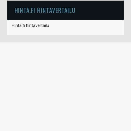
HINTA.FI HINTAVERTAILU
Hinta.fi hintavertailu