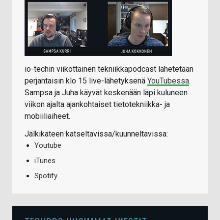
io-techin viikottainen tekniikkapodcast lähetetään
perjantaisin klo 15 live-lähetyksenä
YouTubessa
.
Sampsa ja Juha käyvät keskenään läpi kuluneen
viikon ajalta ajankohtaiset tietotekniikka- ja
mobiiliaiheet.
Jälkikäteen katseltavissa/kuunneltavissa:
Youtube
iTunes
Spotify