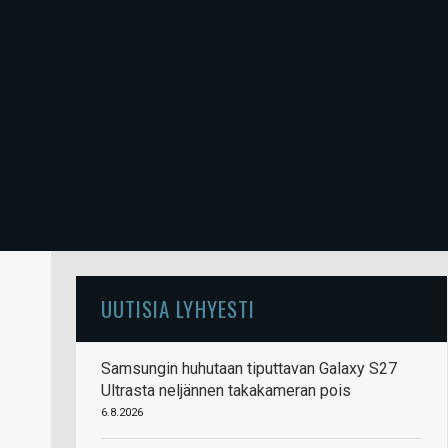
UUTISIA LYHYESTI
Samsungin huhutaan tiputtavan Galaxy S27
Ultrasta neljännen takakameran pois
6.8.2026