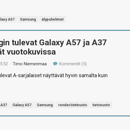
laxy A57
Samsung
älypuhelimet
in tulevat Galaxy A57 ja A37
ät vuotokuvissa
15:52
/
Timo Niemenmaa
Kommentit (5)
evat A-sarjalaiset näyttävät hyvin samalta kuin
 A37
Galaxy A57
Samsung
renderöintivuoto
tietovuoto