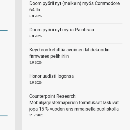
Doom pyörii nyt (melkein) myös Commodore
64:llä
6.8.2026
Doom pyörii nyt myös Paintissa
6.8.2026
Keychron kehittää avoimen lähdekoodin
firmwarea pelihiiriin
5.8.2026
Honor uudisti logonsa
5.8.2026
Counterpoint Research:
Mobiilijärjestelmäpiirien toimitukset laskivat
jopa 15 % vuoden ensimmäisellä puoliskolla
31.7.2026