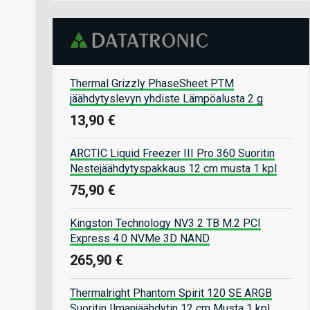
Thermal Grizzly PhaseSheet PTM
jäähdytyslevyn yhdiste Lämpöalusta 2 g
13,90 €
ARCTIC Liquid Freezer III Pro 360 Suoritin
Nestejäähdytyspakkaus 12 cm musta 1 kpl
75,90 €
Kingston Technology NV3 2 TB M.2 PCI
Express 4.0 NVMe 3D NAND
265,90 €
Thermalright Phantom Spirit 120 SE ARGB
Suoritin Ilmanjäähdytin 12 cm Musta 1 kpl