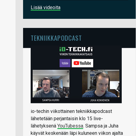
Lisää videoita
TEKNIIKKAPODCAST
io-techin viikottainen tekniikkapodcast
lähetetään perjantaisin klo 15 live-
lähetyksenä
YouTubessa
. Sampsa ja Juha
käyvät keskenään läpi kuluneen viikon ajalta