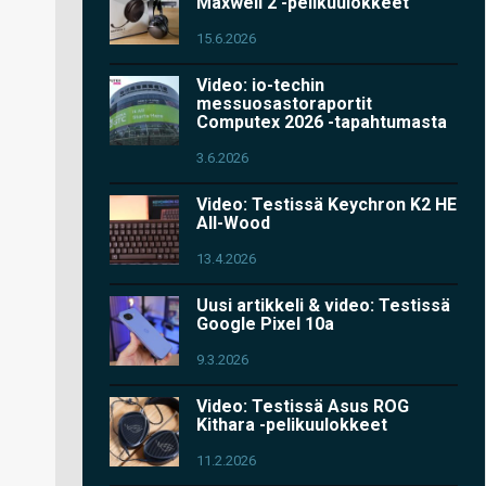
Maxwell 2 -pelikuulokkeet
15.6.2026
Video: io-techin
messuosastoraportit
Computex 2026 -tapahtumasta
3.6.2026
Video: Testissä Keychron K2 HE
All-Wood
13.4.2026
Uusi artikkeli & video: Testissä
Google Pixel 10a
9.3.2026
Video: Testissä Asus ROG
Kithara -pelikuulokkeet
11.2.2026