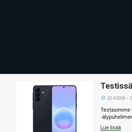
Testiss
22.4.2026 - 
Testasimme S
-älypuhelime
Lue lisää