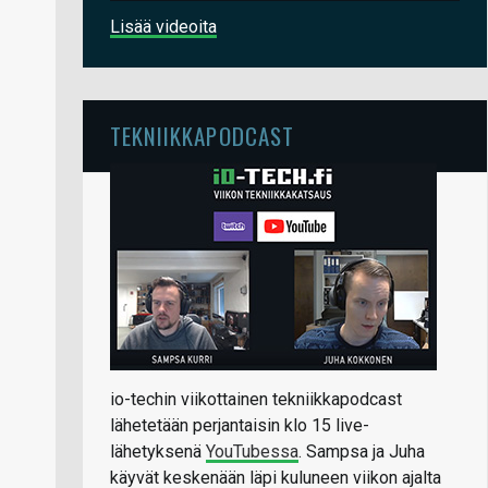
Lisää videoita
TEKNIIKKAPODCAST
io-techin viikottainen tekniikkapodcast
lähetetään perjantaisin klo 15 live-
lähetyksenä
YouTubessa
. Sampsa ja Juha
käyvät keskenään läpi kuluneen viikon ajalta