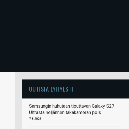
UUTISIA LYHYESTI
Samsungin huhutaan tiputtavan Galaxy S27
Ultrasta neljännen takakameran pois
7.8.2026