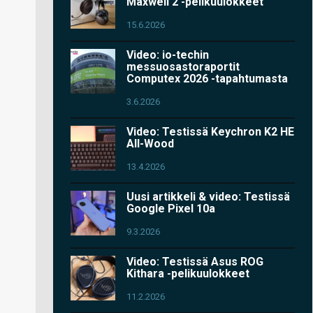
Maxwell 2 -pelikuulokkeet
15.6.2026
Video: io-techin
messuosastoraportit
Computex 2026 -tapahtumasta
3.6.2026
Video: Testissä Keychron K2 HE
All-Wood
13.4.2026
Uusi artikkeli & video: Testissä
Google Pixel 10a
9.3.2026
Video: Testissä Asus ROG
Kithara -pelikuulokkeet
11.2.2026