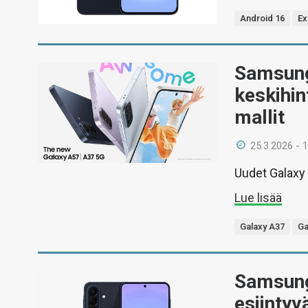
Android 16
Ex
Samsung 
keskihin
mallit
25.3.2026 - 
Uudet Galaxy 
Lue lisää
Galaxy A37
Ga
Samsung
esiintyv