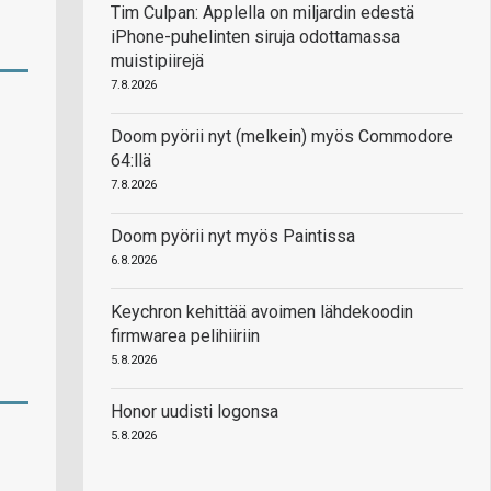
Tim Culpan: Applella on miljardin edestä
iPhone-puhelinten siruja odottamassa
muistipiirejä
7.8.2026
Doom pyörii nyt (melkein) myös Commodore
64:llä
7.8.2026
Doom pyörii nyt myös Paintissa
6.8.2026
Keychron kehittää avoimen lähdekoodin
firmwarea pelihiiriin
5.8.2026
Honor uudisti logonsa
5.8.2026