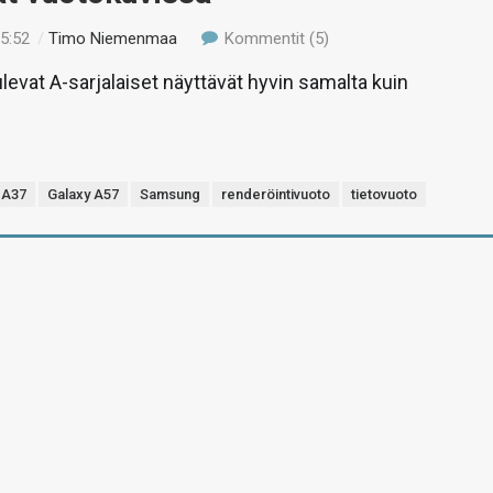
15:52
/
Timo Niemenmaa
Kommentit (5)
evat A-sarjalaiset näyttävät hyvin samalta kuin
 A37
Galaxy A57
Samsung
renderöintivuoto
tietovuoto