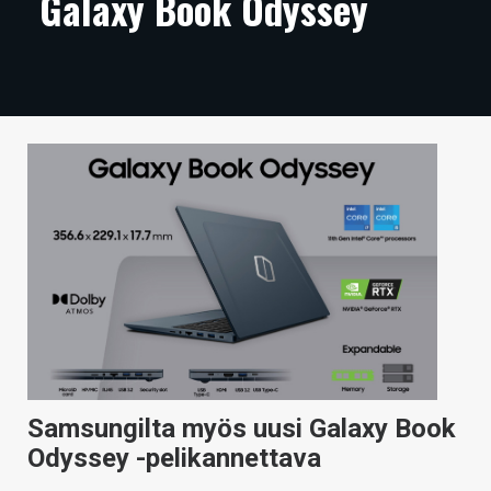
Galaxy Book Odyssey
ARTIKKELIT
VIDEOT
TECHBBS
TIETOA
HINTA.FI
KAUPPA
VAIHDA TEEMA
HAKU
Samsungilta myös uusi Galaxy Book
Odyssey -pelikannettava