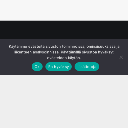
© S&J Media Oy
Käytämme evästeitä sivuston toiminnoissa, ominaisuuksissa ja
liikenteen analysoinnissa. Käyttämällä sivustoa hyväksyt
evästeiden käytön.
Ok
En hyväksy
Lisätietoja
;