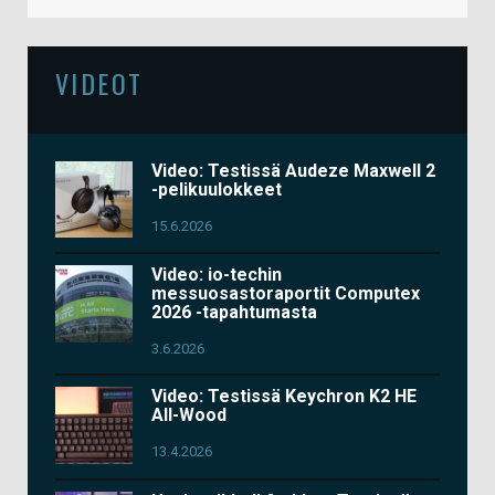
VIDEOT
Video: Testissä Audeze Maxwell 2
-pelikuulokkeet
15.6.2026
Video: io-techin
messuosastoraportit Computex
2026 -tapahtumasta
3.6.2026
Video: Testissä Keychron K2 HE
All-Wood
13.4.2026