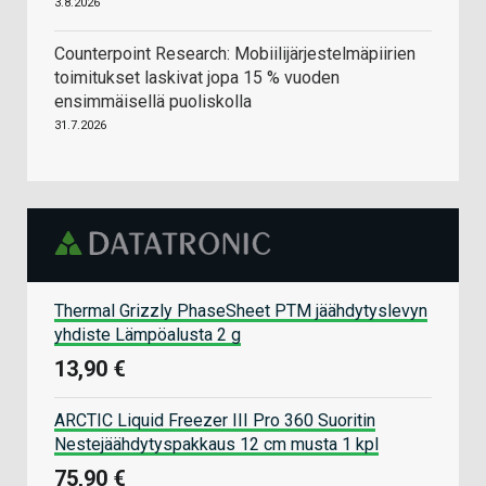
3.8.2026
Counterpoint Research: Mobiilijärjestelmäpiirien
toimitukset laskivat jopa 15 % vuoden
ensimmäisellä puoliskolla
31.7.2026
Thermal Grizzly PhaseSheet PTM jäähdytyslevyn
yhdiste Lämpöalusta 2 g
13,90 €
ARCTIC Liquid Freezer III Pro 360 Suoritin
Nestejäähdytyspakkaus 12 cm musta 1 kpl
75,90 €