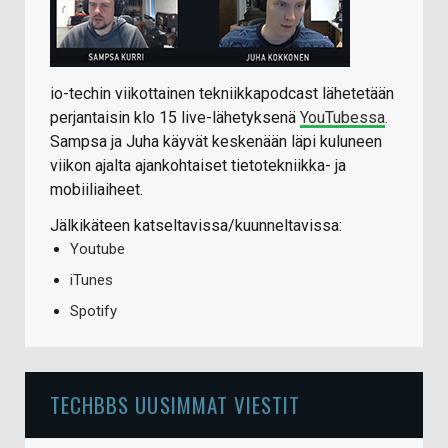
io-techin viikottainen tekniikkapodcast lähetetään
perjantaisin klo 15 live-lähetyksenä
YouTubessa
.
Sampsa ja Juha käyvät keskenään läpi kuluneen
viikon ajalta ajankohtaiset tietotekniikka- ja
mobiiliaiheet.
Jälkikäteen katseltavissa/kuunneltavissa:
Youtube
iTunes
Spotify
TECHBBS UUSIMMAT VIESTIT