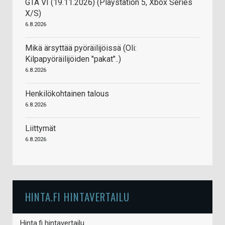
GTA VI (19.11.2026) (Playstation 5, Xbox Series
X/S)
6.8.2026
Mikä ärsyttää pyöräilijöissä (Oli:
Kilpapyöräilijöiden "pakat"..)
6.8.2026
Henkilökohtainen talous
6.8.2026
Liittymät
6.8.2026
HINTA.FI HINTAVERTAILU
Hinta.fi hintavertailu