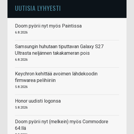
UUTISIA LYHYESTI
Doom pyörii nyt myös Paintissa
6.8.2026
Samsungin huhutaan tiputtavan Galaxy S27
Ultrasta neljännen takakameran pois
6.8.2026
Keychron kehittää avoimen lähdekoodin
firmwarea pelihiiriin
5.8.2026
Honor uudisti logonsa
5.8.2026
Doom pyörii nyt (melkein) myös Commodore
64:llä