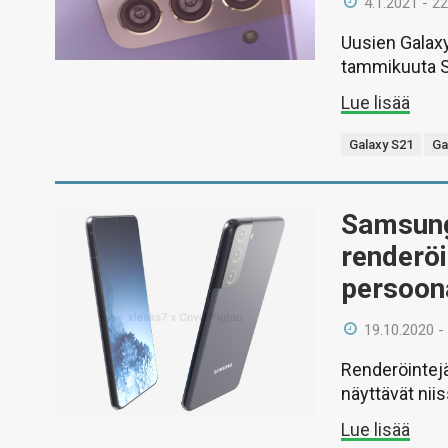
4.1.2021 - 22
Uusien Galaxy
tammikuuta S
Lue lisää
Galaxy S21
Ga
Samsung
renderö
persoona
19.10.2020 -
Renderöintejä
näyttävät nii
Lue lisää