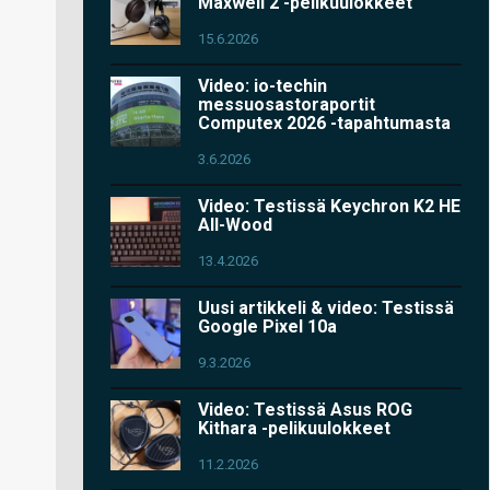
Maxwell 2 -pelikuulokkeet
15.6.2026
Video: io-techin
messuosastoraportit
Computex 2026 -tapahtumasta
3.6.2026
Video: Testissä Keychron K2 HE
All-Wood
13.4.2026
Uusi artikkeli & video: Testissä
Google Pixel 10a
9.3.2026
Video: Testissä Asus ROG
Kithara -pelikuulokkeet
11.2.2026