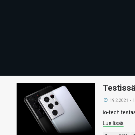
Testiss
19.2.2021 - 
io-tech testa
Lue lisää