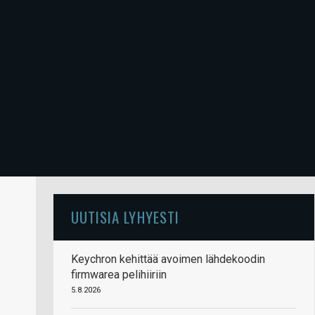
UUTISIA LYHYESTI
Keychron kehittää avoimen lähdekoodin
firmwarea pelihiiriin
5.8.2026