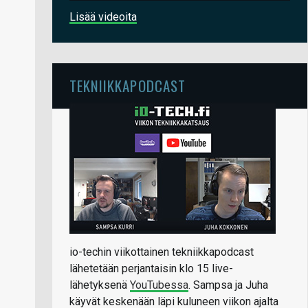
Lisää videoita
TEKNIIKKAPODCAST
io-techin viikottainen tekniikkapodcast
lähetetään perjantaisin klo 15 live-
lähetyksenä
YouTubessa
. Sampsa ja Juha
käyvät keskenään läpi kuluneen viikon ajalta