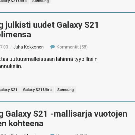
alaxy S21 Ultra
Samsung
julkisti uudet Galaxy S21
elimensa
17:00
/
Juha Kokkonen
Kommentit (58)
aa uutuusmalleissaan lähinnä tyypillisiin
annuksiin.
alaxy S21
Galaxy S21 Ultra
Samsung
 Galaxy S21 -mallisarja vuotojen
en kohteena