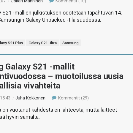
:07
/
Oskari Manninen
Kommentit (10)
 S21 -mallien julkistuksen odotetaan tapahtuvan 14.
amsungin Galaxy Unpacked -tilaisuudessa.
laxy S21 Plus
Galaxy S21 Ultra
Samsung
 Galaxy S21 -mallit
intivuodossa – muotoilussa uusia
llisia vivahteita
 15:43
/
Juha Kokkonen
Kommentit (29)
 on vuotanut kahdesta eri lähteestä, mutta laitteet
ssä hyvin samalta.