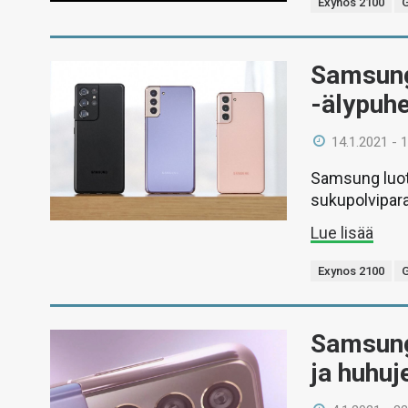
Exynos 2100
G
Samsung 
-älypuh
14.1.2021 - 
Samsung luott
sukupolvipar
Lue lisää
Exynos 2100
G
Samsung
ja huhuj