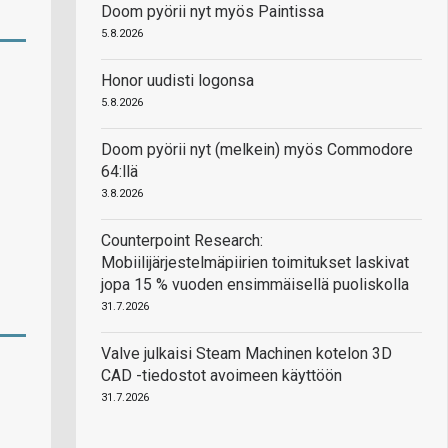
Doom pyörii nyt myös Paintissa
5.8.2026
Honor uudisti logonsa
5.8.2026
Doom pyörii nyt (melkein) myös Commodore
64:llä
3.8.2026
Counterpoint Research:
Mobiilijärjestelmäpiirien toimitukset laskivat
jopa 15 % vuoden ensimmäisellä puoliskolla
31.7.2026
Valve julkaisi Steam Machinen kotelon 3D
CAD -tiedostot avoimeen käyttöön
31.7.2026