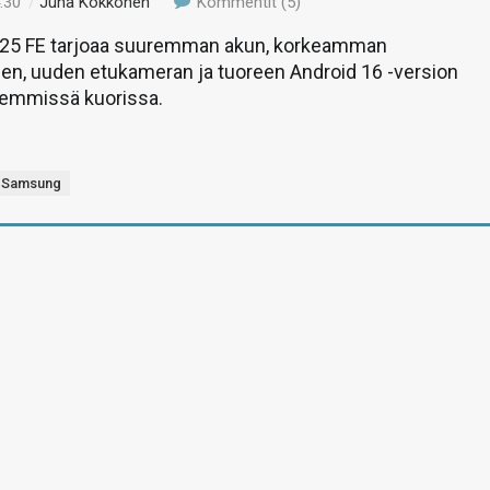
:30
/
Juha Kokkonen
Kommentit (5)
S25 FE tarjoaa suuremman akun, korkeamman
en, uuden etukameran ja tuoreen Android 16 -version
emmissä kuorissa.
Samsung