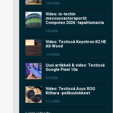
15.6.2026
Video: io-techin
messuosastoraportit
Computex 2026 -tapahtumasta
3.6.2026
Video: Testissä Keychron K2 HE
All-Wood
13.4.2026
Uusi artikkeli & video: Testissä
Google Pixel 10a
9.3.2026
Video: Testissä Asus ROG
Kithara -pelikuulokkeet
11.2.2026