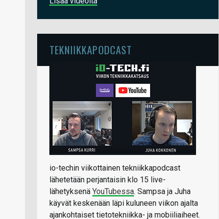
Lisää videoita
TEKNIIKKAPODCAST
io-techin viikottainen tekniikkapodcast
lähetetään perjantaisin klo 15 live-
lähetyksenä
YouTubessa
. Sampsa ja Juha
käyvät keskenään läpi kuluneen viikon ajalta
ajankohtaiset tietotekniikka- ja mobiiliaiheet.