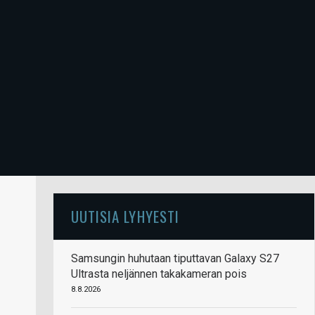
UUTISIA LYHYESTI
Samsungin huhutaan tiputtavan Galaxy S27
Ultrasta neljännen takakameran pois
8.8.2026