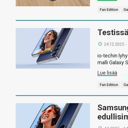
Fan Edition
Ga
Testiss
24.12.2025 -
io-techin lyh
malli Galaxy 
Lue lisää
Fan Edition
Ga
Samsung 
edullis