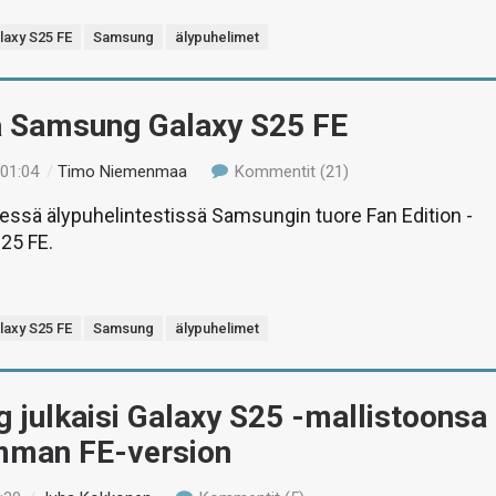
laxy S25 FE
Samsung
älypuhelimet
ä Samsung Galaxy S25 FE
 01:04
/
Timo Niemenmaa
Kommentit (21)
yessä älypuhelintestissä Samsungin tuore Fan Edition -
S25 FE.
laxy S25 FE
Samsung
älypuhelimet
julkaisi Galaxy S25 -mallistoonsa
imman FE-version