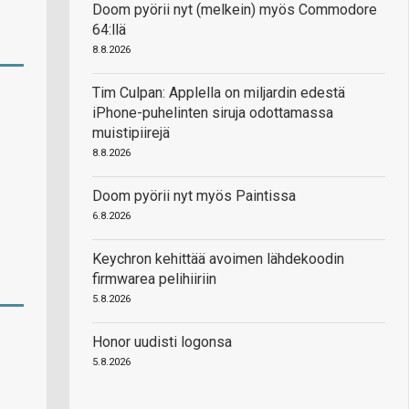
Doom pyörii nyt (melkein) myös Commodore
64:llä
8.8.2026
Tim Culpan: Applella on miljardin edestä
iPhone-puhelinten siruja odottamassa
muistipiirejä
8.8.2026
Doom pyörii nyt myös Paintissa
6.8.2026
Keychron kehittää avoimen lähdekoodin
firmwarea pelihiiriin
5.8.2026
Honor uudisti logonsa
5.8.2026