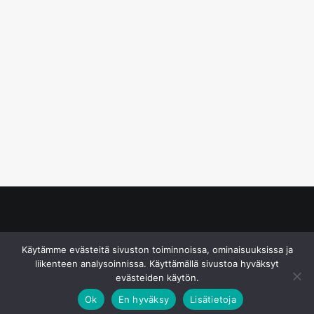
© S&J Media Oy
Käytämme evästeitä sivuston toiminnoissa, ominaisuuksissa ja
liikenteen analysoinnissa. Käyttämällä sivustoa hyväksyt
evästeiden käytön.
Ok
En hyväksy
Lisätietoja