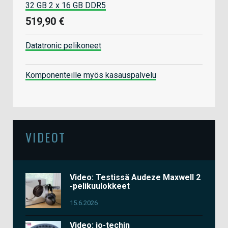
32 GB 2 x 16 GB DDR5
519,90 €
Datatronic pelikoneet
Komponenteille myös kasauspalvelu
VIDEOT
Video: Testissä Audeze Maxwell 2
-pelikuulokkeet
15.6.2026
Video: io-techin