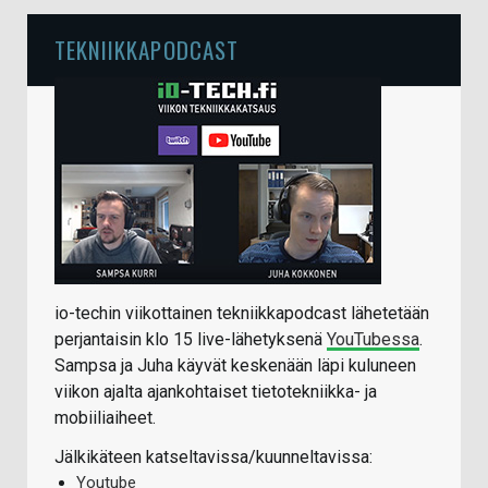
TEKNIIKKAPODCAST
io-techin viikottainen tekniikkapodcast lähetetään
perjantaisin klo 15 live-lähetyksenä
YouTubessa
.
Sampsa ja Juha käyvät keskenään läpi kuluneen
viikon ajalta ajankohtaiset tietotekniikka- ja
mobiiliaiheet.
Jälkikäteen katseltavissa/kuunneltavissa:
Youtube