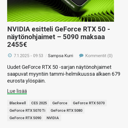
NVIDIA esitteli GeForce RTX 50 -
näytönohjaimet – 5090 maksaa
2455€
7.1.2025 - 09:53
/
Sampsa Kurri
Kommentit (0)
Uudet GeForce RTX 50 -sarjan näytönohjaimet
saapuvat myyntiin tammi-helmikuussa alkaen 679
eurosta ylöspäin.
Lue lisää
Blackwell
CES 2025
GeForce
GeForce RTX 5070
GeForce RTX 5070 Ti
GeForce RTX 5080
GeForce RTX 5090
NVIDIA