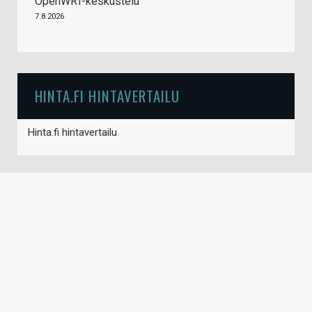
OpenWRT-keskustelu
7.8.2026
HINTA.FI HINTAVERTAILU
Hinta.fi hintavertailu