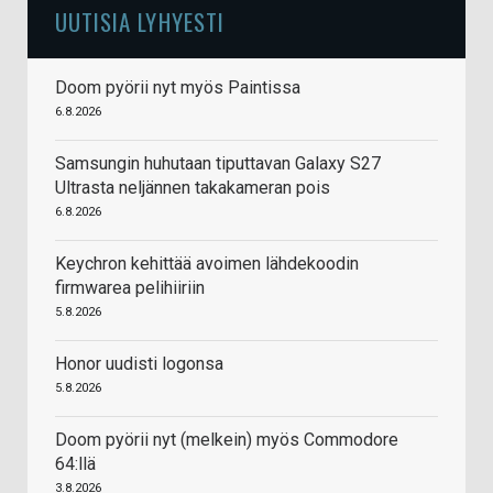
UUTISIA LYHYESTI
Doom pyörii nyt myös Paintissa
6.8.2026
Samsungin huhutaan tiputtavan Galaxy S27
Ultrasta neljännen takakameran pois
6.8.2026
Keychron kehittää avoimen lähdekoodin
firmwarea pelihiiriin
5.8.2026
Honor uudisti logonsa
5.8.2026
Doom pyörii nyt (melkein) myös Commodore
64:llä
3.8.2026