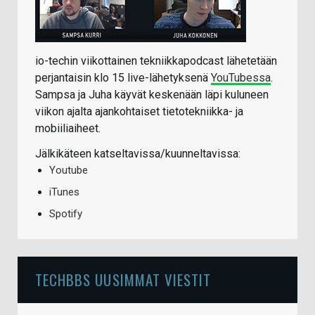
io-techin viikottainen tekniikkapodcast lähetetään
perjantaisin klo 15 live-lähetyksenä
YouTubessa
.
Sampsa ja Juha käyvät keskenään läpi kuluneen
viikon ajalta ajankohtaiset tietotekniikka- ja
mobiiliaiheet.
Jälkikäteen katseltavissa/kuunneltavissa:
Youtube
iTunes
Spotify
TECHBBS UUSIMMAT VIESTIT