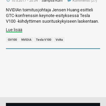
10.5.2017 - 20:34
/
Sampsa Kurri
Kommentit (27)
NVIDIAn toimitusjohtaja Jensen Huang esitteli
GTC-konfrenssin keynote-esityksessä Tesla
V100 -kiihdyttimen suorituskykyiseen laskentaan.
Lue lisää
GV100
NVIDIA
Tesla V100
Volta