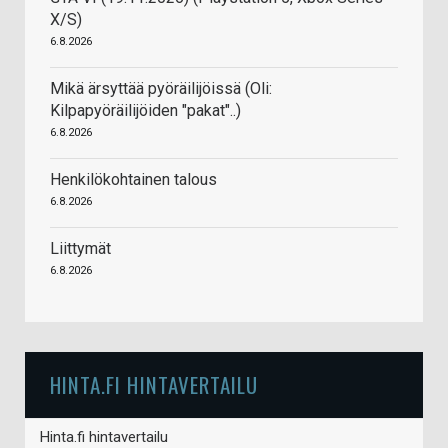
X/S)
6.8.2026
Mikä ärsyttää pyöräilijöissä (Oli:
Kilpapyöräilijöiden "pakat"..)
6.8.2026
Henkilökohtainen talous
6.8.2026
Liittymät
6.8.2026
HINTA.FI HINTAVERTAILU
Hinta.fi hintavertailu