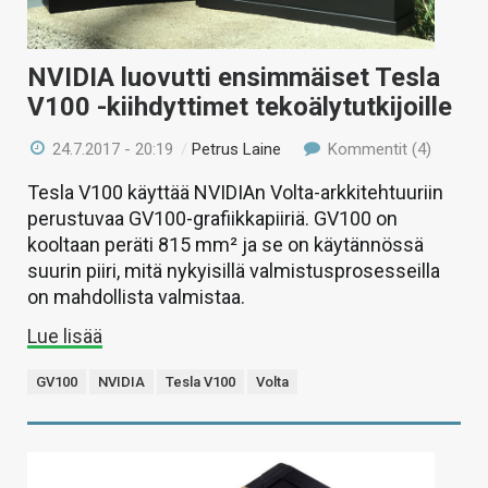
NVIDIA luovutti ensimmäiset Tesla
V100 -kiihdyttimet tekoälytutkijoille
24.7.2017 - 20:19
/
Petrus Laine
Kommentit (4)
Tesla V100 käyttää NVIDIAn Volta-arkkitehtuuriin
perustuvaa GV100-grafiikkapiiriä. GV100 on
kooltaan peräti 815 mm² ja se on käytännössä
suurin piiri, mitä nykyisillä valmistusprosesseilla
on mahdollista valmistaa.
Lue lisää
GV100
NVIDIA
Tesla V100
Volta