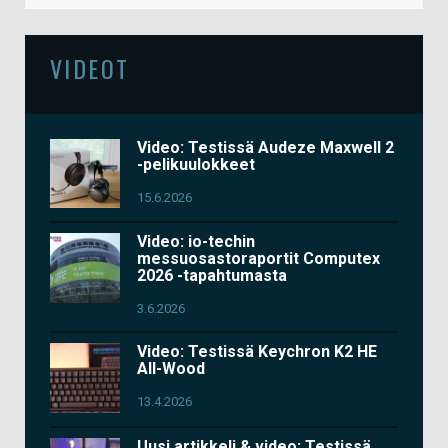
VIDEOT
Video: Testissä Audeze Maxwell 2
-pelikuulokkeet
15.6.2026
Video: io-techin
messuosastoraportit Computex
2026 -tapahtumasta
3.6.2026
Video: Testissä Keychron K2 HE
All-Wood
13.4.2026
Uusi artikkeli & video: Testissä