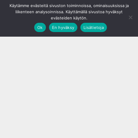
© S&J Media Oy
Käytämme evästeitä sivuston toiminnoissa, ominaisuuksissa ja
liikenteen analysoinnissa. Käyttämällä sivustoa hyväksyt
evästeiden käytön.
Ok
En hyväksy
Lisätietoja
;