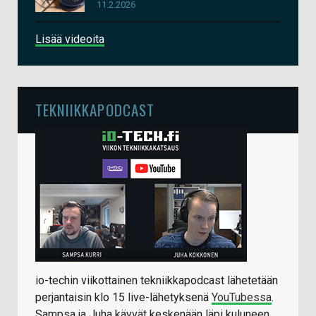
11.2.2026
Lisää videoita
TEKNIIKKAPODCAST
io-techin viikottainen tekniikkapodcast lähetetään
perjantaisin klo 15 live-lähetyksenä
YouTubessa
.
Sampsa ja Juha käyvät keskenään läpi kuluneen