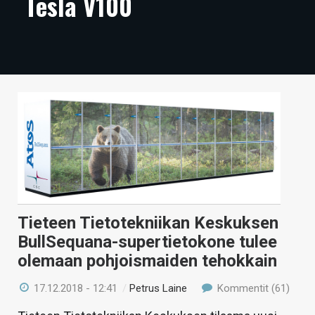
Tesla V100
ARTIKKELIT
VIDEOT
TECHBBS
TIETOA
HINTA.FI
KAUPPA
VAIHDA TEEMA
Tieteen Tietotekniikan Keskuksen
BullSequana-supertietokone tulee
olemaan pohjoismaiden tehokkain
HAKU
17.12.2018 - 12:41
/
Petrus Laine
Kommentit (61)