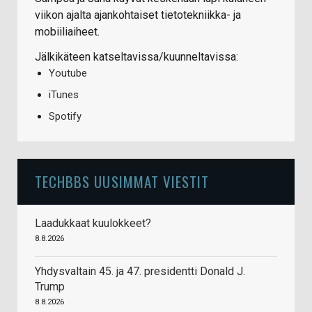
viikon ajalta ajankohtaiset tietotekniikka- ja
mobiiliaiheet.
Jälkikäteen katseltavissa/kuunneltavissa:
Youtube
iTunes
Spotify
TECHBBS UUSIMMAT VIESTIT
Laadukkaat kuulokkeet?
8.8.2026
Yhdysvaltain 45. ja 47. presidentti Donald J.
Trump
8.8.2026