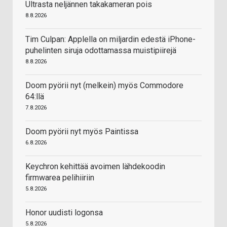
Ultrasta neljännen takakameran pois
8.8.2026
Tim Culpan: Applella on miljardin edestä iPhone-
puhelinten siruja odottamassa muistipiirejä
8.8.2026
Doom pyörii nyt (melkein) myös Commodore
64:llä
7.8.2026
Doom pyörii nyt myös Paintissa
6.8.2026
Keychron kehittää avoimen lähdekoodin
firmwarea pelihiiriin
5.8.2026
Honor uudisti logonsa
5.8.2026