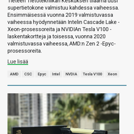
Tieteen Tietotekniikan Keskuksen tilaama uusi
supertietokone valmistuu kahdessa vaiheessa.
Ensimmäisessä vuonna 2019 valmistuvassa
vaiheessa hyödynnetään Intelin Cascade Lake -
Xeon-prosessoreita ja NVIDIAn Tesla V100 -
laskentakortteja ja toisessa, vuonna 2020
valmistuvassa vaiheessa, AMD:n Zen 2 -Epyc-
prosessoreita.
Lue lisää
AMD
CSC
Epyc
Intel
NVDIA
Tesla V100
Xeon