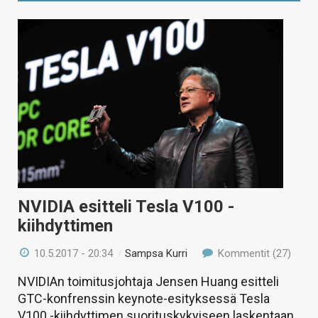
NVIDIA esitteli Tesla V100 -
kiihdyttimen
10.5.2017 - 20:34
/
Sampsa Kurri
Kommentit (27)
NVIDIAn toimitusjohtaja Jensen Huang esitteli
GTC-konfrenssin keynote-esityksessä Tesla
V100 -kiihdyttimen suorituskykyiseen laskentaan.