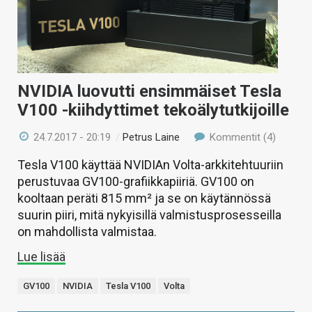
NVIDIA luovutti ensimmäiset Tesla
V100 -kiihdyttimet tekoälytutkijoille
24.7.2017 - 20:19
/
Petrus Laine
Kommentit (4)
Tesla V100 käyttää NVIDIAn Volta-arkkitehtuuriin
perustuvaa GV100-grafiikkapiiriä. GV100 on
kooltaan peräti 815 mm² ja se on käytännössä
suurin piiri, mitä nykyisillä valmistusprosesseilla
on mahdollista valmistaa.
Lue lisää
GV100
NVIDIA
Tesla V100
Volta