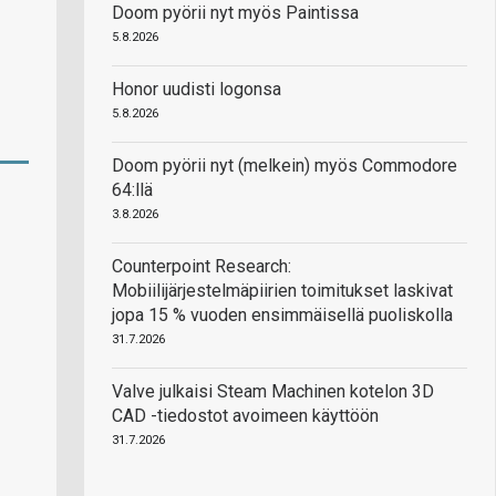
Doom pyörii nyt myös Paintissa
5.8.2026
Honor uudisti logonsa
5.8.2026
Doom pyörii nyt (melkein) myös Commodore
64:llä
3.8.2026
Counterpoint Research:
Mobiilijärjestelmäpiirien toimitukset laskivat
jopa 15 % vuoden ensimmäisellä puoliskolla
31.7.2026
Valve julkaisi Steam Machinen kotelon 3D
CAD -tiedostot avoimeen käyttöön
31.7.2026