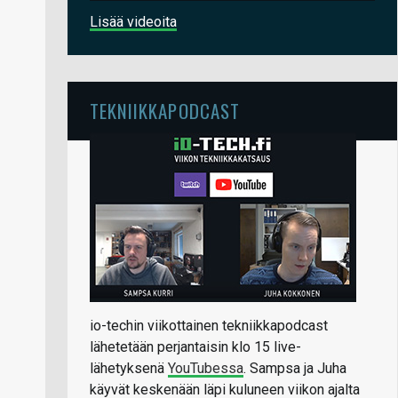
Lisää videoita
TEKNIIKKAPODCAST
io-techin viikottainen tekniikkapodcast
lähetetään perjantaisin klo 15 live-
lähetyksenä
YouTubessa
. Sampsa ja Juha
käyvät keskenään läpi kuluneen viikon ajalta