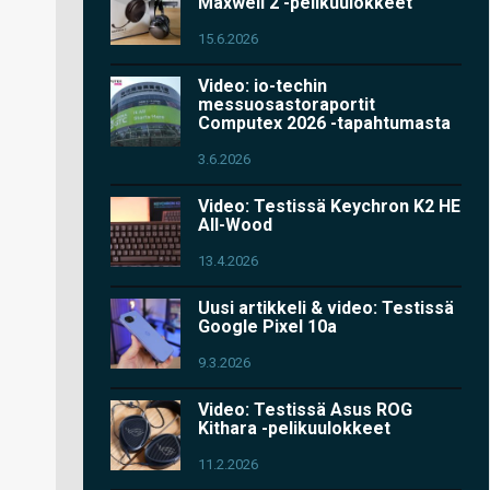
Maxwell 2 -pelikuulokkeet
15.6.2026
Video: io-techin
messuosastoraportit
Computex 2026 -tapahtumasta
3.6.2026
Video: Testissä Keychron K2 HE
All-Wood
13.4.2026
Uusi artikkeli & video: Testissä
Google Pixel 10a
9.3.2026
Video: Testissä Asus ROG
Kithara -pelikuulokkeet
11.2.2026