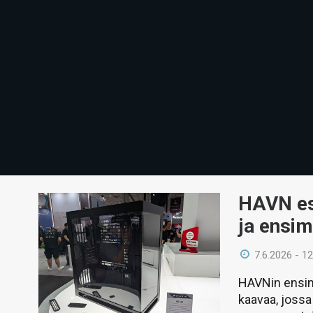
HAVN es
ja ensim
7.6.2026 - 12
HAVNin ensimm
kaavaa, jossa