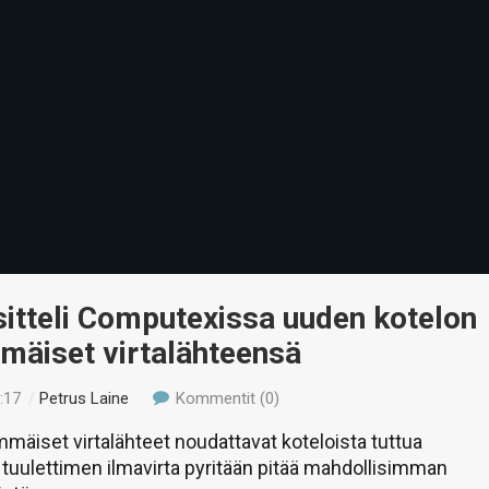
itteli Computexissa uuden kotelon
mäiset virtalähteensä
:17
/
Petrus Laine
Kommentit (0)
äiset virtalähteet noudattavat koteloista tuttua
 tuulettimen ilmavirta pyritään pitää mahdollisimman