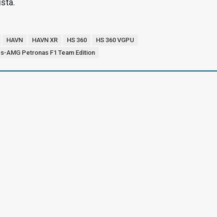
stä.
HAVN
HAVN XR
HS 360
HS 360 VGPU
s-AMG Petronas F1 Team Edition