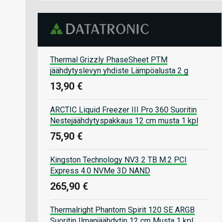
Thermal Grizzly PhaseSheet PTM
jäähdytyslevyn yhdiste Lämpöalusta 2 g
13,90 €
ARCTIC Liquid Freezer III Pro 360 Suoritin
Nestejäähdytyspakkaus 12 cm musta 1 kpl
75,90 €
Kingston Technology NV3 2 TB M.2 PCI
Express 4.0 NVMe 3D NAND
265,90 €
Thermalright Phantom Spirit 120 SE ARGB
Suoritin Ilmanjäähdytin 12 cm Musta 1 kpl