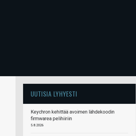
UUTISIA LYHYESTI
Keychron kehittää avoimen lähdekoodin
firmwarea pelihiiriin
5.8.2026