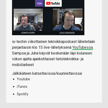
io-techin viikottainen tekniikkapodcast lähetetään
perjantaisin klo 15 live-lähetyksenä
YouTubessa
.
Sampsa ja Juha käyvät keskenään läpi kuluneen
viikon ajalta ajankohtaiset tietotekniikka- ja
mobiiliaiheet.
Jälkikäteen katseltavissa/kuunneltavissa:
Youtube
iTunes
Spotify