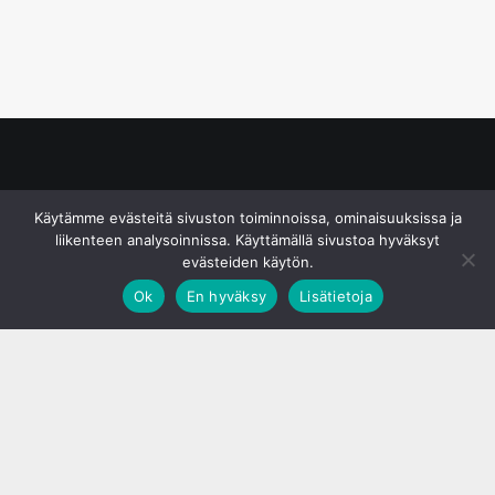
© S&J Media Oy
Käytämme evästeitä sivuston toiminnoissa, ominaisuuksissa ja
liikenteen analysoinnissa. Käyttämällä sivustoa hyväksyt
evästeiden käytön.
Ok
En hyväksy
Lisätietoja
;