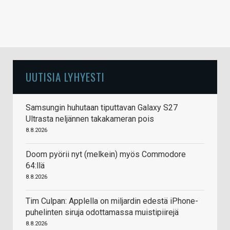
UUTISIA LYHYESTI
Samsungin huhutaan tiputtavan Galaxy S27
Ultrasta neljännen takakameran pois
8.8.2026
Doom pyörii nyt (melkein) myös Commodore
64:llä
8.8.2026
Tim Culpan: Applella on miljardin edestä iPhone-
puhelinten siruja odottamassa muistipiirejä
8.8.2026