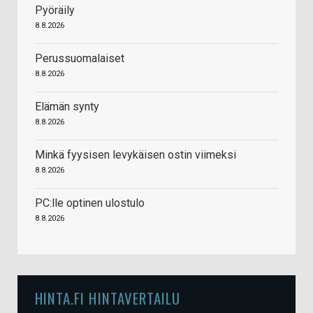
Pyöräily
8.8.2026
Perussuomalaiset
8.8.2026
Elämän synty
8.8.2026
Minkä fyysisen levykäisen ostin viimeksi
8.8.2026
PC:lle optinen ulostulo
8.8.2026
HINTA.FI HINTAVERTAILU