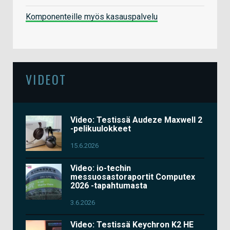
Komponenteille myös kasauspalvelu
VIDEOT
Video: Testissä Audeze Maxwell 2
-pelikuulokkeet
15.6.2026
Video: io-techin
messuosastoraportit Computex
2026 -tapahtumasta
3.6.2026
Video: Testissä Keychron K2 HE