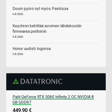
Doom pyörii nyt myös Paintissa
6.8.2026
Keychron kehittää avoimen lähdekoodin
firmwarea pelihiiriin
5.8.2026
Honor uudisti logonsa
5.8.2026
Palit GeForce RTX 5060 Infinity 2 OC NVIDIA 8
GB GDDR7
449,90 €