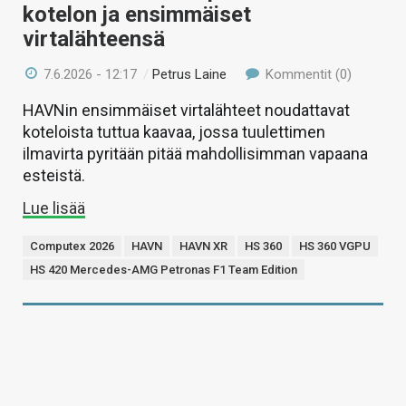
kotelon ja ensimmäiset
virtalähteensä
7.6.2026 - 12:17
/
Petrus Laine
Kommentit (0)
HAVNin ensimmäiset virtalähteet noudattavat
koteloista tuttua kaavaa, jossa tuulettimen
ilmavirta pyritään pitää mahdollisimman vapaana
esteistä.
Lue lisää
Computex 2026
HAVN
HAVN XR
HS 360
HS 360 VGPU
HS 420 Mercedes-AMG Petronas F1 Team Edition