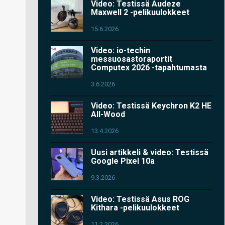
Video: Testissä Audeze
Maxwell 2 -pelikuulokkeet
15.6.2026
Video: io-techin
messuosastoraportit
Computex 2026 -tapahtumasta
3.6.2026
Video: Testissä Keychron K2 HE
All-Wood
13.4.2026
Uusi artikkeli & video: Testissä
Google Pixel 10a
9.3.2026
Video: Testissä Asus ROG
Kithara -pelikuulokkeet
11.2.2026