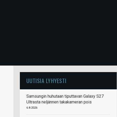
UUTISIA LYHYESTI
Samsungin huhutaan tiputtavan Galaxy S27
Ultrasta neljännen takakameran pois
6.8.2026