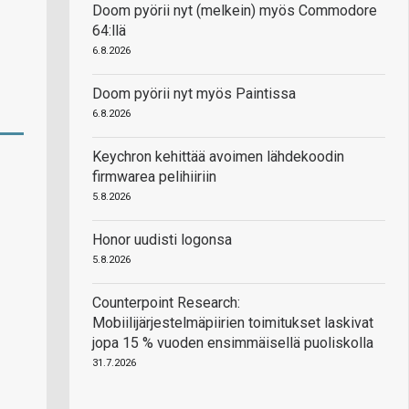
Doom pyörii nyt (melkein) myös Commodore
64:llä
6.8.2026
Doom pyörii nyt myös Paintissa
6.8.2026
Keychron kehittää avoimen lähdekoodin
firmwarea pelihiiriin
5.8.2026
Honor uudisti logonsa
5.8.2026
Counterpoint Research:
Mobiilijärjestelmäpiirien toimitukset laskivat
jopa 15 % vuoden ensimmäisellä puoliskolla
31.7.2026