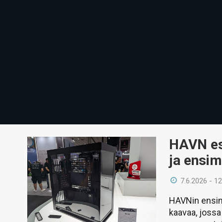
HAVN es
ja ensim
7.6.2026 - 12
HAVNin ensimm
kaavaa, jossa