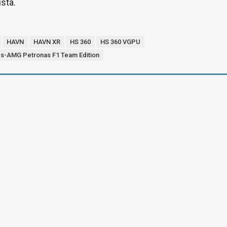
stä.
HAVN
HAVN XR
HS 360
HS 360 VGPU
s-AMG Petronas F1 Team Edition