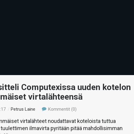
itteli Computexissa uuden kotelon
mäiset virtalähteensä
:17
/
Petrus Laine
Kommentit (0)
äiset virtalähteet noudattavat koteloista tuttua
 tuulettimen ilmavirta pyritään pitää mahdollisimman