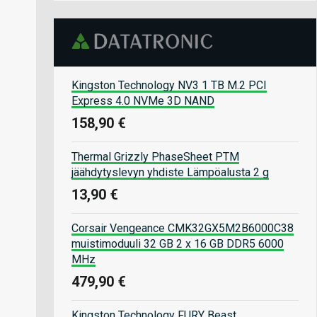
Kingston Technology NV3 1 TB M.2 PCI
Express 4.0 NVMe 3D NAND
158,90 €
Thermal Grizzly PhaseSheet PTM
jäähdytyslevyn yhdiste Lämpöalusta 2 g
13,90 €
Corsair Vengeance CMK32GX5M2B6000C38
muistimoduuli 32 GB 2 x 16 GB DDR5 6000
MHz
479,90 €
Kingston Technology FURY Beast