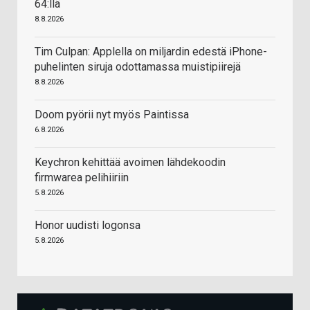
64:llä
8.8.2026
Tim Culpan: Applella on miljardin edestä iPhone-
puhelinten siruja odottamassa muistipiirejä
8.8.2026
Doom pyörii nyt myös Paintissa
6.8.2026
Keychron kehittää avoimen lähdekoodin
firmwarea pelihiiriin
5.8.2026
Honor uudisti logonsa
5.8.2026