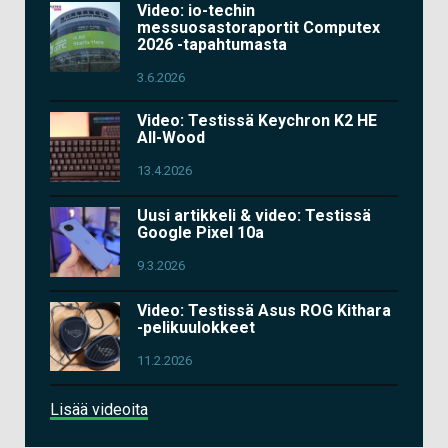
Video: io-techin
messuosastoraportit Computex
2026 -tapahtumasta
3.6.2026
Video: Testissä Keychron K2 HE
All-Wood
13.4.2026
Uusi artikkeli & video: Testissä
Google Pixel 10a
9.3.2026
Video: Testissä Asus ROG Kithara
-pelikuulokkeet
11.2.2026
Lisää videoita