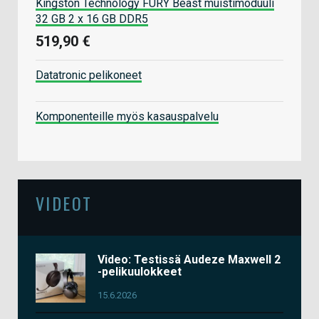
Kingston Technology FURY Beast muistimoduuli
32 GB 2 x 16 GB DDR5
519,90 €
Datatronic pelikoneet
Komponenteille myös kasauspalvelu
VIDEOT
Video: Testissä Audeze Maxwell 2
-pelikuulokkeet
15.6.2026