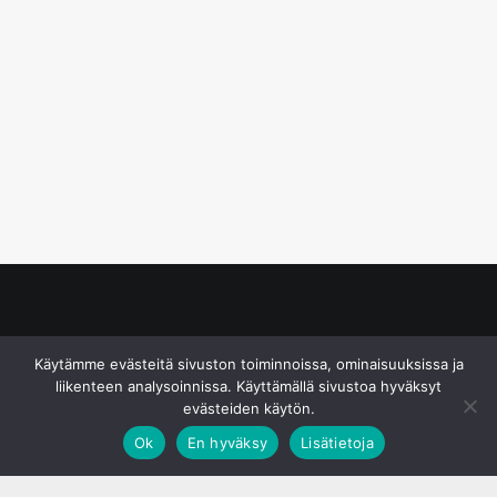
© S&J Media Oy
Käytämme evästeitä sivuston toiminnoissa, ominaisuuksissa ja
liikenteen analysoinnissa. Käyttämällä sivustoa hyväksyt
evästeiden käytön.
Ok
En hyväksy
Lisätietoja
;