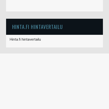
HINTA.FI HINTAVERTAILU
Hinta.fi hintavertailu