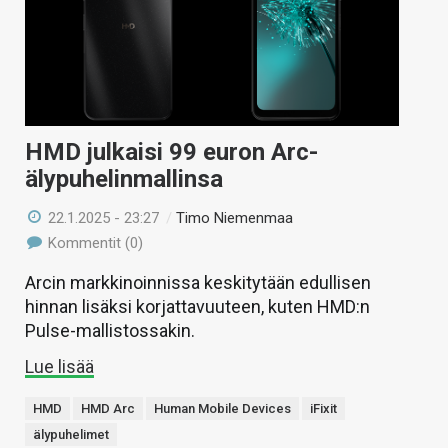
KAUPPA
VAIHDA TEEMA
HMD julkaisi 99 euron Arc-
HAKU
älypuhelinmallinsa
22.1.2025 - 23:27
/
Timo Niemenmaa
Kommentit (0)
Arcin markkinoinnissa keskitytään edullisen
hinnan lisäksi korjattavuuteen, kuten HMD:n
Pulse-mallistossakin.
Lue lisää
HMD
HMD Arc
Human Mobile Devices
iFixit
älypuhelimet