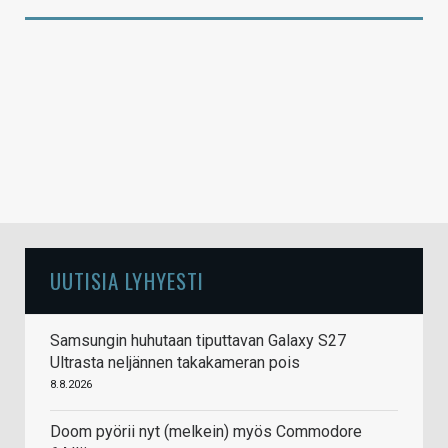
UUTISIA LYHYESTI
Samsungin huhutaan tiputtavan Galaxy S27
Ultrasta neljännen takakameran pois
8.8.2026
Doom pyörii nyt (melkein) myös Commodore