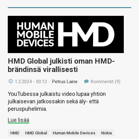
HMD Global julkisti oman HMD-
brändinsä virallisesti
1.2.2024 - 00:13
/
Petrus Laine
Kommentit (9)
YouTubessa julkaistu video lupaa yhtiön
julkaisevan jatkossakin sekä äly- että
peruspuhelimia.
Lue lisää
HMD
HMD Global
Human Mobile Devices
Nokia