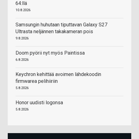
64:llä
10.8.2026
Samsungin huhutaan tiputtavan Galaxy S27
Ultrasta neljännen takakameran pois
9.8.2026
Doom pyörii nyt myös Paintissa
6.8.2026
Keychron kehittää avoimen lähdekoodin
firmwarea pelihiiriin
5.8.2026
Honor uudisti logonsa
5.8.2026