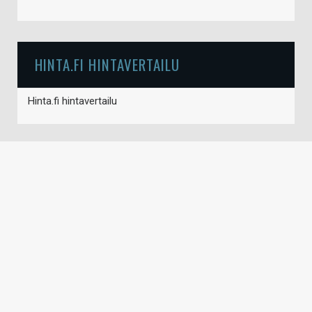
HINTA.FI HINTAVERTAILU
Hinta.fi hintavertailu