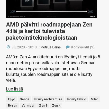
AMD päivitti roadmappejaan Zen
4:llä ja kertoi tulevista
paketointiteknologioistaan
8.3.2020 - 20:10
/
Petrus Laine
Kommentit (9)
AMD:n Zen 4 -arkkitehtuuri on löytänyt tiensä jo 5
nanometrin prosessilla valmistettavan Genoan
muodossa Epyc-roadmappeihin, mutta
kuluttajapuolen roadmappiin sitä ei ole lisätty
vielä.
Lue lisää
Epyc
Genoa
Infinity Architecture
Infinity Fabric
Milan
Ryzen
Vermeer
Zen 3
Zen 4