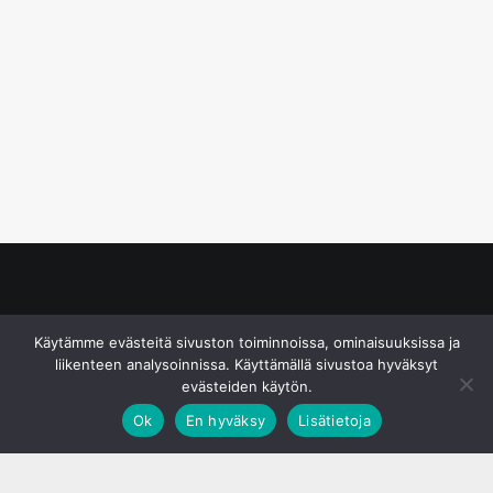
© S&J Media Oy
Käytämme evästeitä sivuston toiminnoissa, ominaisuuksissa ja
liikenteen analysoinnissa. Käyttämällä sivustoa hyväksyt
evästeiden käytön.
Ok
En hyväksy
Lisätietoja
;