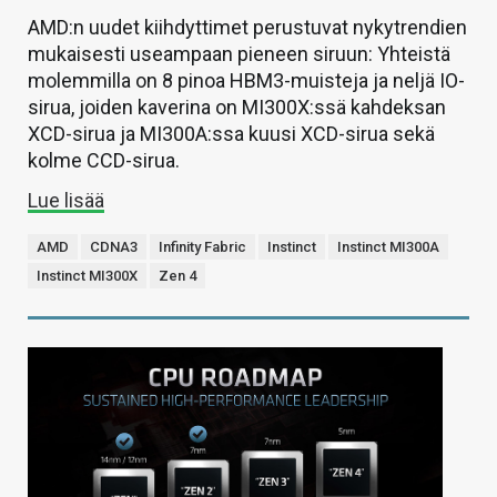
AMD:n uudet kiihdyttimet perustuvat nykytrendien
mukaisesti useampaan pieneen siruun: Yhteistä
molemmilla on 8 pinoa HBM3-muisteja ja neljä IO-
sirua, joiden kaverina on MI300X:ssä kahdeksan
XCD-sirua ja MI300A:ssa kuusi XCD-sirua sekä
kolme CCD-sirua.
Lue lisää
AMD
CDNA3
Infinity Fabric
Instinct
Instinct MI300A
Instinct MI300X
Zen 4