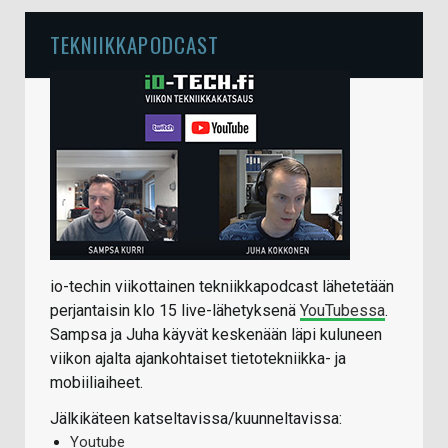
TEKNIIKKAPODCAST
io-techin viikottainen tekniikkapodcast lähetetään
perjantaisin klo 15 live-lähetyksenä
YouTubessa
.
Sampsa ja Juha käyvät keskenään läpi kuluneen
viikon ajalta ajankohtaiset tietotekniikka- ja
mobiiliaiheet.
Jälkikäteen katseltavissa/kuunneltavissa:
Youtube