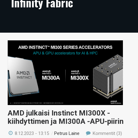
Infinity Fabric
ARTIKKELIT
VIDEOT
TECHBBS
TIETOA
HINTA.FI
KAUPPA
VAIHDA TEEMA
AMD julkaisi Instinct MI300X -
HAKU
kiihdyttimen ja MI300A -APU-piirin
8.12.2023 - 13:15
/
Petrus Laine
Kommentit (3)