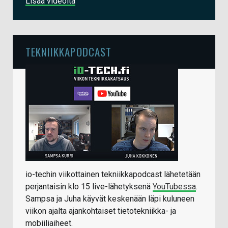
Lisää videoita
TEKNIIKKAPODCAST
io-techin viikottainen tekniikkapodcast lähetetään
perjantaisin klo 15 live-lähetyksenä
YouTubessa
.
Sampsa ja Juha käyvät keskenään läpi kuluneen
viikon ajalta ajankohtaiset tietotekniikka- ja
mobiiliaiheet.