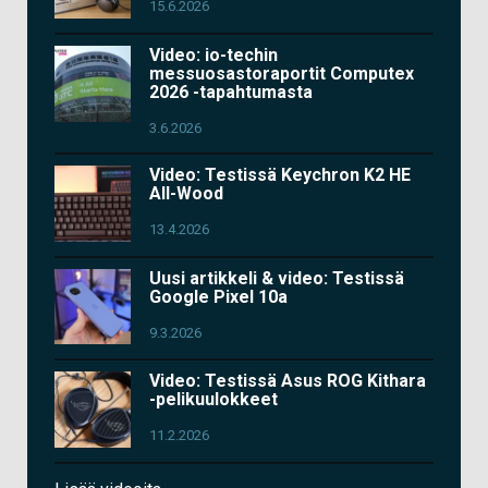
15.6.2026
Video: io-techin
messuosastoraportit Computex
2026 -tapahtumasta
3.6.2026
Video: Testissä Keychron K2 HE
All-Wood
13.4.2026
Uusi artikkeli & video: Testissä
Google Pixel 10a
9.3.2026
Video: Testissä Asus ROG Kithara
-pelikuulokkeet
11.2.2026