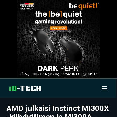
AMD julkaisi Instinct MI300X
UUTISET
-kiihdyttimen ja MI300A -