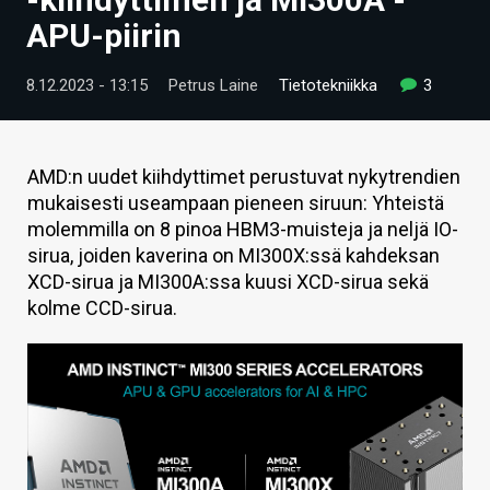
ARTIKKELIT
APU-piirin
VIDEOT
8.12.2023 - 13:15
Petrus Laine
Tietotekniikka
3
TECHBBS
TIETOA
AMD:n uudet kiihdyttimet perustuvat nykytrendien
mukaisesti useampaan pieneen siruun: Yhteistä
HINTA.FI
molemmilla on 8 pinoa HBM3-muisteja ja neljä IO-
sirua, joiden kaverina on MI300X:ssä kahdeksan
KAUPPA
XCD-sirua ja MI300A:ssa kuusi XCD-sirua sekä
VAIHDA TEEMA
kolme CCD-sirua.
HAKU