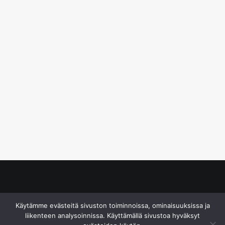
© S&J Media Oy
Käytämme evästeitä sivuston toiminnoissa, ominaisuuksissa ja
liikenteen analysoinnissa. Käyttämällä sivustoa hyväksyt