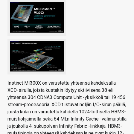
Instinct MI300X on varustettu yhteensä kahdeksalla
XCD-sirulla, joista kustakin löytyy aktiivisena 38 eli
yhteensä 304 CDNA3 Compute Unit -yksikköä tai 19 456
stream-prosessoria. XCD:t istuvat neljän I/O-sirun päällä,
joista kukin on varustettu kahdella 1024-bittisellä HBM3-
muistiohjaimella sekä 64 Mt:n Infinity Cache -välimuistilla
ja joukolla 4. sukupolven Infinity Fabric -linkkejä. HBM3-
muistipinoja on yhteensä kahdeksan ja ne ovat kukin 12-