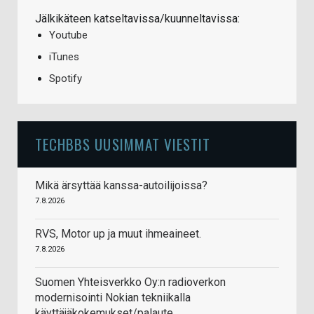
Jälkikäteen katseltavissa/kuunneltavissa:
Youtube
iTunes
Spotify
TECHBBS UUSIMMAT VIESTIT
Mikä ärsyttää kanssa-autoilijoissa?
7.8.2026
RVS, Motor up ja muut ihmeaineet.
7.8.2026
Suomen Yhteisverkko Oy:n radioverkon
modernisointi Nokian tekniikalla
käyttäjäkokemukset/palaute