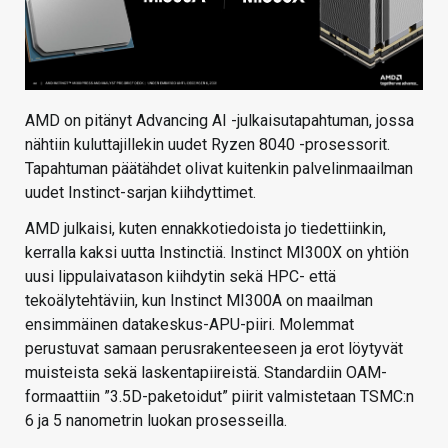
AMD on pitänyt Advancing AI -julkaisutapahtuman, jossa
nähtiin kuluttajillekin uudet Ryzen 8040 -prosessorit.
Tapahtuman päätähdet olivat kuitenkin palvelinmaailman
uudet Instinct-sarjan kiihdyttimet.
AMD julkaisi, kuten ennakkotiedoista jo tiedettiinkin,
kerralla kaksi uutta Instinctiä. Instinct MI300X on yhtiön
uusi lippulaivatason kiihdytin sekä HPC- että
tekoälytehtäviin, kun Instinct MI300A on maailman
ensimmäinen datakeskus-APU-piiri. Molemmat
perustuvat samaan perusrakenteeseen ja erot löytyvät
muisteista sekä laskentapiireistä. Standardiin OAM-
formaattiin ”3.5D-paketoidut” piirit valmistetaan TSMC:n
6 ja 5 nanometrin luokan prosesseilla.