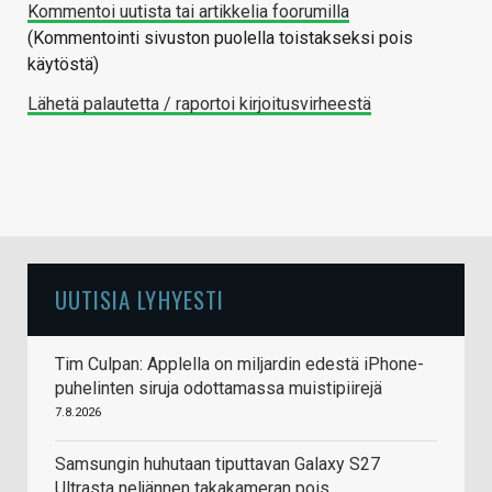
Kommentoi uutista tai artikkelia foorumilla
(Kommentointi sivuston puolella toistakseksi pois
käytöstä)
Lähetä palautetta / raportoi kirjoitusvirheestä
UUTISIA LYHYESTI
Tim Culpan: Applella on miljardin edestä iPhone-
puhelinten siruja odottamassa muistipiirejä
7.8.2026
Samsungin huhutaan tiputtavan Galaxy S27
Ultrasta neljännen takakameran pois