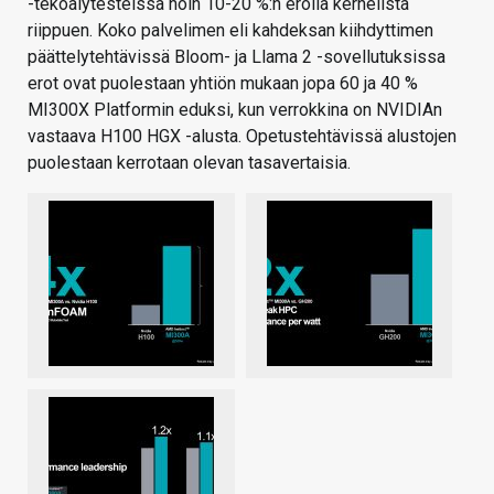
-tekoälytesteissä noin 10-20 %:n erolla kernelistä
riippuen. Koko palvelimen eli kahdeksan kiihdyttimen
päättelytehtävissä Bloom- ja Llama 2 -sovellutuksissa
erot ovat puolestaan yhtiön mukaan jopa 60 ja 40 %
MI300X Platformin eduksi, kun verrokkina on NVIDIAn
vastaava H100 HGX -alusta. Opetustehtävissä alustojen
puolestaan kerrotaan olevan tasavertaisia.