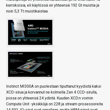
kerroksisia, eli käytössä on yhteensä 192 Gt muistia ja
noin 5,3 Tt muistikaistaa.
Instinct MI300A on puolestaan tiputtanut kyydistä kaksi
XCD-sirua ja korvannut ne kolmella Zen 4 CCD-sirulla,
joissa on yhteensä 24 ydintä. Kuuden XCD:n voimin
Compute Unit -yksikköjä on 228 ja stream-prosessoreita
14 592. IO-sirut ovat ennallaan, mutta HBM-pinot ovat