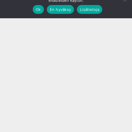
evästeiden käytön.
Ok
En hyväksy
Lisätietoja
;