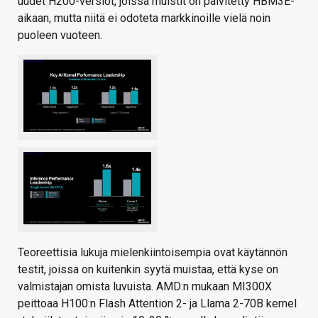
uudet H200-versiot, joissa muistit on päivitetty HBM3E-
aikaan, mutta niitä ei odoteta markkinoille vielä noin
puoleen vuoteen.
Teoreettisia lukuja mielenkiintoisempia ovat käytännön
testit, joissa on kuitenkin syytä muistaa, että kyse on
valmistajan omista luvuista. AMD:n mukaan MI300X
peittoaa H100:n Flash Attention 2- ja Llama 2-70B kernel