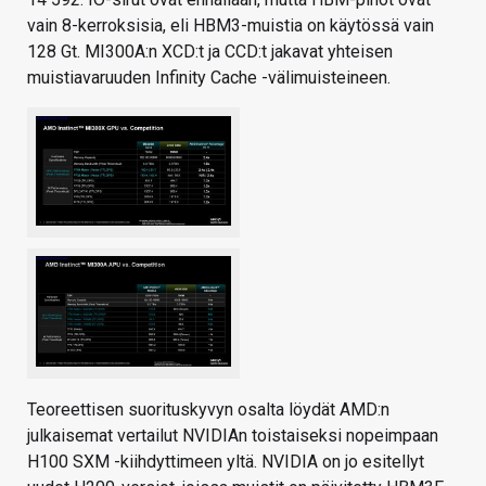
vain 8-kerroksisia, eli HBM3-muistia on käytössä vain
128 Gt. MI300A:n XCD:t ja CCD:t jakavat yhteisen
muistiavaruuden Infinity Cache -välimuisteineen.
Teoreettisen suorituskyvyn osalta löydät AMD:n
julkaisemat vertailut NVIDIAn toistaiseksi nopeimpaan
H100 SXM -kiihdyttimeen yltä. NVIDIA on jo esitellyt