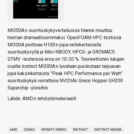
MI300A:n suorituskykyvertailuissa tilanne muuttuu
hieman dramaattisemmaksi. OpenFOAM HPC-testissä
MI300A peittoaa H100:n jopa nelinkertaisella
suorituskyvyllä ja Mini-NBODY, HPCG- ja GROMACS
STMV -testeissä eroa on 10-20 %. Teoreettisten lukujen
osalta Instinct MI300A:n luvataan puolestaan tarjoavan
jopa kaksinkertaista ”Peak HPC Performance per Watt”
suorituskykyä verrattuna NVIDIAn Grace Hopper GH200
Superchip -piireihin.
Lähde: AMD:n lehdistömateriaalit
AMD
CDNA3
INFINITY FABRIC
INSTINCT
INSTINCT MI300A