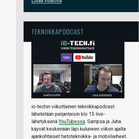
Lisää videoita
TEKNIIKKAPODCAST
io-techin viikottainen tekniikkapodcast
lähetetään perjantaisin klo 15 live-
lähetyksenä
YouTubessa
. Sampsa ja Juha
käyvät keskenään läpi kuluneen viikon ajalta
ajankohtaiset tietotekniikka- ja mobiiliaiheet.