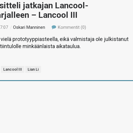
esitteli jatkajan Lancool-
rjalleen – Lancool III
17:07
/
Oskari Manninen
Kommentit (0)
 vielä prototyyppiasteella, eikä valmistaja ole julkistanut
iintulolle minkäänlaista aikataulua.
Lancool III
Lian Li