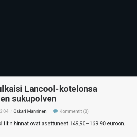
julkaisi Lancool-kotelonsa
en sukupolven
13:04
/
Oskari Manninen
Kommentit (0)
ol III:n hinnat ovat asettuneet 149,90–169.90 euroon.