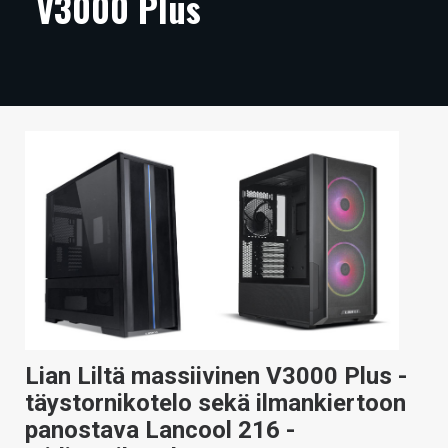
V3000 Plus
ARTIKKELIT
VIDEOT
TECHBBS
TIETOA
HINTA.FI
KAUPPA
VAIHDA TEEMA
Lian Liltä massiivinen V3000 Plus -
HAKU
täystornikotelo sekä ilmankiertoon
panostava Lancool 216 -