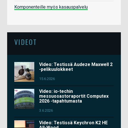
Komponenteille myös kasauspalvelu
VIDEOT
Video: Testissä Audeze Maxwell 2
-pelikuulokkeet
15.6.2026
Video: io-techin
messuosastoraportit Computex
2026 -tapahtumasta
3.6.2026
Video: Testissä Keychron K2 HE
All-Wood