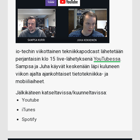
io-techin viikottainen tekniikkapodcast lähetetään
perjantaisin klo 15 live-lähetyksenä
YouTubessa
.
Sampsa ja Juha käyvät keskenään läpi kuluneen
viikon ajalta ajankohtaiset tietotekniikka- ja
mobiiliaiheet.
Jälkikäteen katseltavissa/kuunneltavissa:
Youtube
iTunes
Spotify