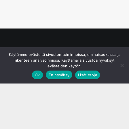
© S&J Media Oy
Käytämme evästeitä sivuston toiminnoissa, ominaisuuksissa ja
liikenteen analysoinnissa. Käyttämällä sivustoa hyväksyt
evästeiden käytön.
Ok
En hyväksy
Lisätietoja
;