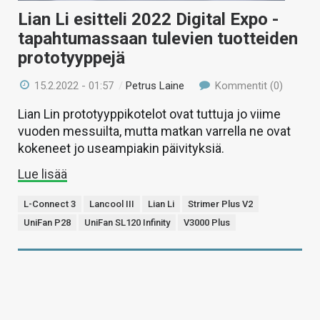
Lian Li esitteli 2022 Digital Expo -
tapahtumassaan tulevien tuotteiden
prototyyppejä
15.2.2022 - 01:57
/
Petrus Laine
Kommentit (0)
Lian Lin prototyyppikotelot ovat tuttuja jo viime
vuoden messuilta, mutta matkan varrella ne ovat
kokeneet jo useampiakin päivityksiä.
Lue lisää
L-Connect 3
Lancool III
Lian Li
Strimer Plus V2
UniFan P28
UniFan SL120 Infinity
V3000 Plus