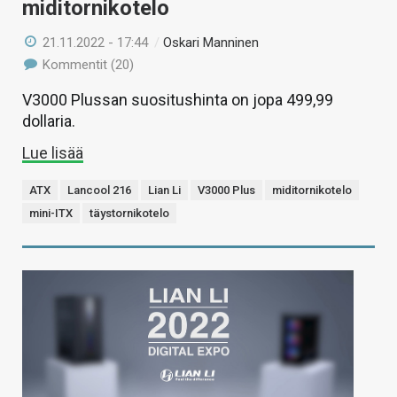
miditornikotelo
21.11.2022 - 17:44
/
Oskari Manninen
Kommentit (20)
V3000 Plussan suositushinta on jopa 499,99
dollaria.
Lue lisää
ATX
Lancool 216
Lian Li
V3000 Plus
miditornikotelo
mini-ITX
täystornikotelo