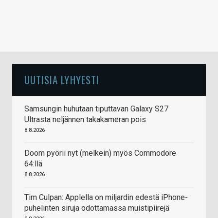
UUTISIA LYHYESTI
Samsungin huhutaan tiputtavan Galaxy S27
Ultrasta neljännen takakameran pois
8.8.2026
Doom pyörii nyt (melkein) myös Commodore
64:llä
8.8.2026
Tim Culpan: Applella on miljardin edestä iPhone-
puhelinten siruja odottamassa muistipiirejä