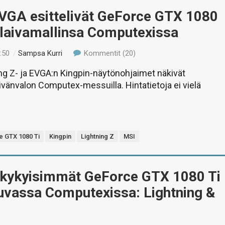
EVGA esittelivät GeForce GTX 1080
ulaivamallinsa Computexissa
:50
/
Sampsa Kurri
Kommentit (20)
ng Z- ja EVGA:n Kingpin-näytönohjaimet näkivät
ivänvalon Computex-messuilla. Hintatietoja ei vielä
 GTX 1080 Ti
Kingpin
Lightning Z
MSI
skykyisimmät GeForce GTX 1080 Ti
luvassa Computexissa: Lightning &