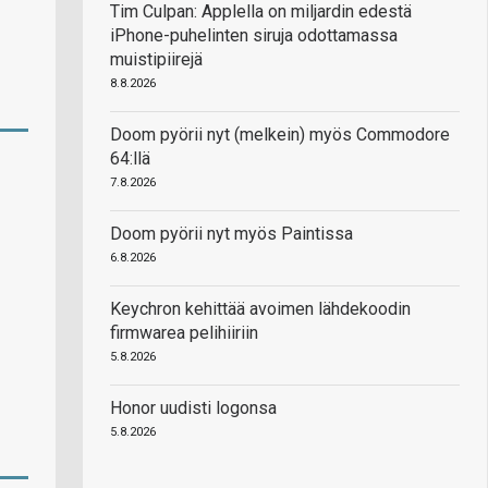
Tim Culpan: Applella on miljardin edestä
iPhone-puhelinten siruja odottamassa
muistipiirejä
8.8.2026
Doom pyörii nyt (melkein) myös Commodore
64:llä
7.8.2026
Doom pyörii nyt myös Paintissa
6.8.2026
Keychron kehittää avoimen lähdekoodin
firmwarea pelihiiriin
5.8.2026
Honor uudisti logonsa
5.8.2026