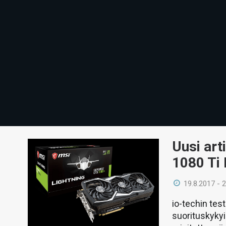
Uusi art
1080 Ti 
19.8.2017 - 
io-techin tes
suorituskykyi