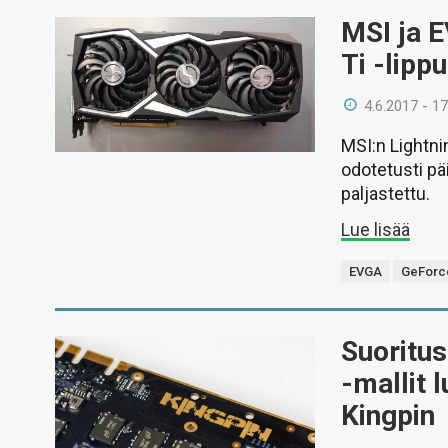
MSI ja 
Ti -lipp
4.6.2017 - 17
MSI:n Lightni
odotetusti pä
paljastettu.
Lue lisää
EVGA
GeForce
Suoritu
-mallit 
Kingpin