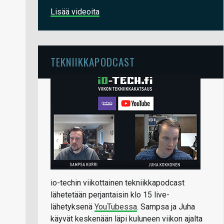
Lisää videoita
TEKNIIKKAPODCAST
io-techin viikottainen tekniikkapodcast
lähetetään perjantaisin klo 15 live-
lähetyksenä
YouTubessa
. Sampsa ja Juha
käyvät keskenään läpi kuluneen viikon ajalta