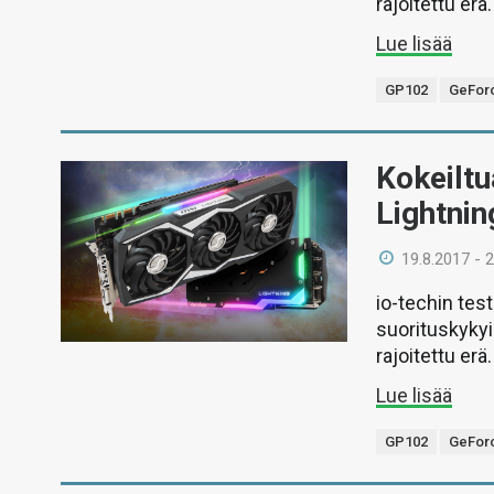
rajoitettu erä.
Lue lisää
GP102
GeForc
Kokeilt
Lightnin
19.8.2017 - 
io-techin tes
suorituskykyi
rajoitettu erä.
Lue lisää
GP102
GeForc