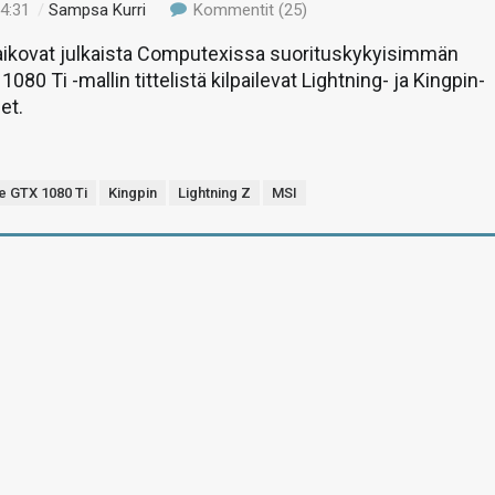
14:31
/
Sampsa Kurri
Kommentit (25)
aikovat julkaista Computexissa suorituskykyisimmän
80 Ti -mallin tittelistä kilpailevat Lightning- ja Kingpin-
et.
 GTX 1080 Ti
Kingpin
Lightning Z
MSI