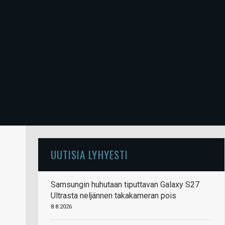
UUTISIA LYHYESTI
Samsungin huhutaan tiputtavan Galaxy S27
Ultrasta neljännen takakameran pois
8.8.2026