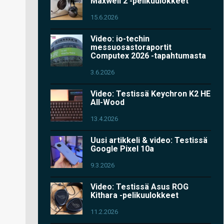
Maxwell 2 -pelikuulokkeet
15.6.2026
Video: io-techin
messuosastoraportit
Computex 2026 -tapahtumasta
3.6.2026
Video: Testissä Keychron K2 HE
All-Wood
13.4.2026
Uusi artikkeli & video: Testissä
Google Pixel 10a
9.3.2026
Video: Testissä Asus ROG
Kithara -pelikuulokkeet
11.2.2026