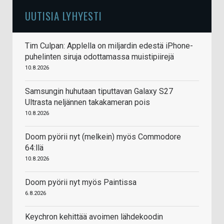
UUTISIA LYHYESTI
Tim Culpan: Applella on miljardin edestä iPhone-
puhelinten siruja odottamassa muistipiirejä
10.8.2026
Samsungin huhutaan tiputtavan Galaxy S27
Ultrasta neljännen takakameran pois
10.8.2026
Doom pyörii nyt (melkein) myös Commodore
64:llä
10.8.2026
Doom pyörii nyt myös Paintissa
6.8.2026
Keychron kehittää avoimen lähdekoodin