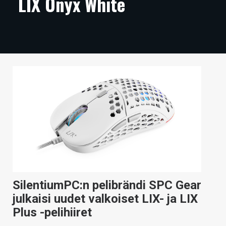
LIX Onyx White
ARTIKKELIT
VIDEOT
TECHBBS
TIETOA
HINTA.FI
KAUPPA
VAIHDA TEEMA
SilentiumPC:n pelibrändi SPC Gear
HAKU
julkaisi uudet valkoiset LIX- ja LIX
Plus -pelihiiret