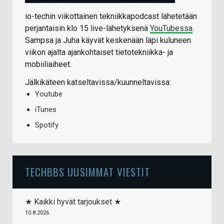
io-techin viikottainen tekniikkapodcast lähetetään
perjantaisin klo 15 live-lähetyksenä
YouTubessa
.
Sampsa ja Juha käyvät keskenään läpi kuluneen
viikon ajalta ajankohtaiset tietotekniikka- ja
mobiiliaiheet.
Jälkikäteen katseltavissa/kuunneltavissa:
Youtube
iTunes
Spotify
TECHBBS UUSIMMAT VIESTIT
★ Kaikki hyvät tarjoukset ★
10.8.2026