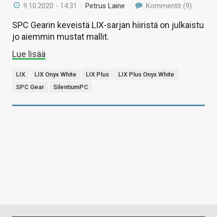
9.10.2020 - 14:31
/
Petrus Laine
Kommentit (9)
SPC Gearin keveistä LIX-sarjan hiiristä on julkaistu
jo aiemmin mustat mallit.
Lue lisää
LIX
LIX Onyx White
LIX Plus
LIX Plus Onyx White
SPC Gear
SilentiumPC