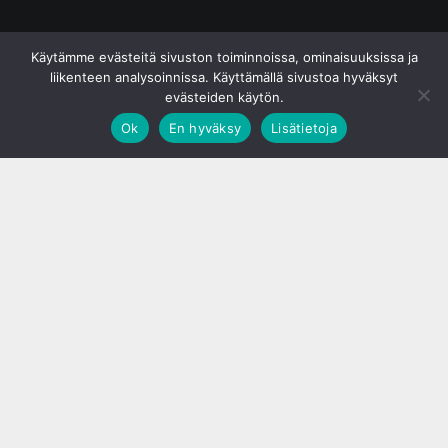
© S&J Media Oy
Käytämme evästeitä sivuston toiminnoissa, ominaisuuksissa ja
liikenteen analysoinnissa. Käyttämällä sivustoa hyväksyt
evästeiden käytön.
Ok
En hyväksy
Lisätietoja
;