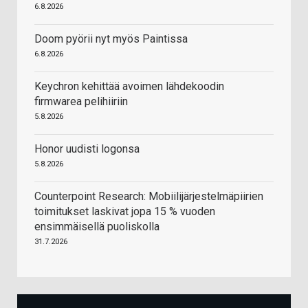
6.8.2026
Doom pyörii nyt myös Paintissa
6.8.2026
Keychron kehittää avoimen lähdekoodin
firmwarea pelihiiriin
5.8.2026
Honor uudisti logonsa
5.8.2026
Counterpoint Research: Mobiilijärjestelmäpiirien
toimitukset laskivat jopa 15 % vuoden
ensimmäisellä puoliskolla
31.7.2026