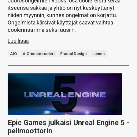
Juotosongelmien vuoksi osa coolereista kerää
itseensä sakkaa ja yhtiö on nyt keskeyttänyt
niiden myynnin, kunnes ongelmat on korjattu.
Ongelmista kärsivät käyttäjät saavat vaihtaa
coolerinsa ilmaiseksi uusiin.
Lue lisää
AIO
AIO-nestecooleri
Fractal Design
Lumen
Epic Games julkaisi Unreal Engine 5 -
pelimoottorin