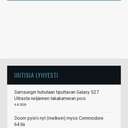
UUTISIA LYHYESTI
Samsungin huhutaan tiputtavan Galaxy S27
Ultrasta neljännen takakameran pois
6.8.2026
Doom pyörii nyt (melkein) myös Commodore
64:llä