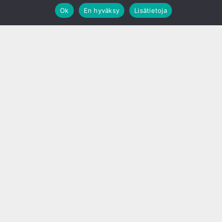
Ok
En hyväksy
Lisätietoja
;