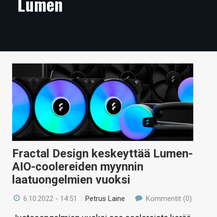
Lumen
ARTIKKELIT
VIDEOT
TECHBBS
TIETOA
HINTA.FI
KAUPPA
VAIHDA TEEMA
Fractal Design keskeyttää Lumen-
AIO-coolereiden myynnin
laatuongelmien vuoksi
HAKU
6.10.2022 - 14:51
/
Petrus Laine
Kommentit (0)