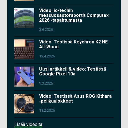
Video: io-techin
messuosastoraportit Computex
2026 -tapahtumasta
3.6.2026
Video: Testissä Keychron K2 HE
All-Wood
13.4.2026
Uusi artikkeli & video: Testissä
Google Pixel 10a
9.3.2026
Video: Testissä Asus ROG Kithara
-pelikuulokkeet
11.2.2026
Lisää videoita