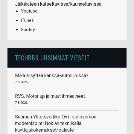
Jälkikäteen katseltavissa/kuunneltavissa:
Youtube
iTunes
Spotify
TECHBBS UUSIMMAT VIESTIT
Mikä ärsyttää kanssa-autoilijoissa?
7.8.2026
RVS, Motor up ja muut ihmeaineet.
7.8.2026
Suomen Yhteisverkko Oy:n radioverkon
modernisointi Nokian tekniikalla
käyttäjäkokemukset/palaute