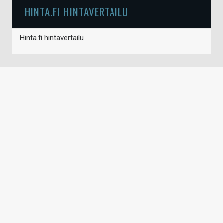
HINTA.FI HINTAVERTAILU
Hinta.fi hintavertailu