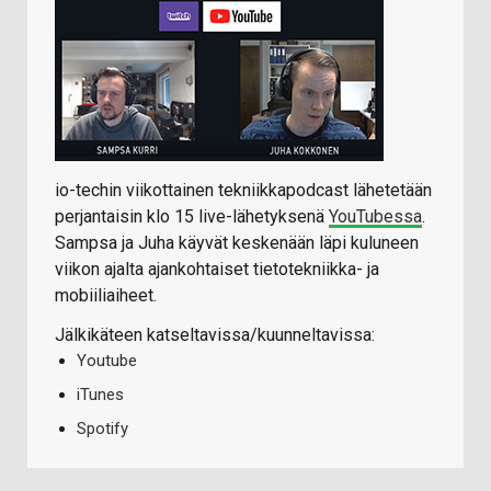
io-techin viikottainen tekniikkapodcast lähetetään
perjantaisin klo 15 live-lähetyksenä
YouTubessa
.
Sampsa ja Juha käyvät keskenään läpi kuluneen
viikon ajalta ajankohtaiset tietotekniikka- ja
mobiiliaiheet.
Jälkikäteen katseltavissa/kuunneltavissa:
Youtube
iTunes
Spotify