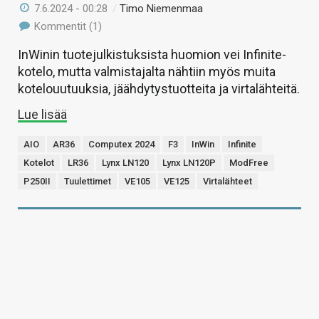
7.6.2024 - 00:28
/
Timo Niemenmaa
Kommentit (1)
InWinin tuotejulkistuksista huomion vei Infinite-
kotelo, mutta valmistajalta nähtiin myös muita
kotelouutuuksia, jäähdytystuotteita ja virtalähteitä.
Lue lisää
AIO
AR36
Computex 2024
F3
InWin
Infinite
Kotelot
LR36
Lynx LN120
Lynx LN120P
ModFree
P250II
Tuulettimet
VE105
VE125
Virtalähteet