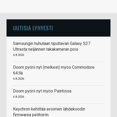
UUTISIA LYHYESTI
Samsungin huhutaan tiputtavan Galaxy S27
Ultrasta neljännen takakameran pois
6.8.2026
Doom pyörii nyt (melkein) myös Commodore
64:llä
6.8.2026
Doom pyörii nyt myös Paintissa
6.8.2026
Keychron kehittää avoimen lähdekoodin
firmwarea pelihiiriin