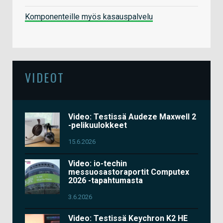
Komponenteille myös kasauspalvelu
VIDEOT
Video: Testissä Audeze Maxwell 2
-pelikuulokkeet
15.6.2026
Video: io-techin
messuosastoraportit Computex
2026 -tapahtumasta
3.6.2026
Video: Testissä Keychron K2 HE