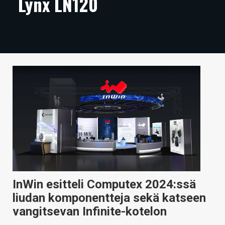
Lynx LN120
ARTIKKELIT
VIDEOT
TECHBBS
TIETOA
HINTA.FI
KAUPPA
VAIHDA TEEMA
InWin esitteli Computex 2024:ssä
HAKU
liudan komponentteja sekä katseen
vangitsevan Infinite-kotelon