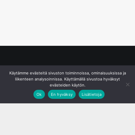
© S&J Media Oy
Käytämme evästeitä sivuston toiminnoissa, ominaisuuksissa ja
liikenteen analysoinnissa. Käyttämällä sivustoa hyväksyt
evästeiden käytön.
Ok
En hyväksy
Lisätietoja
;