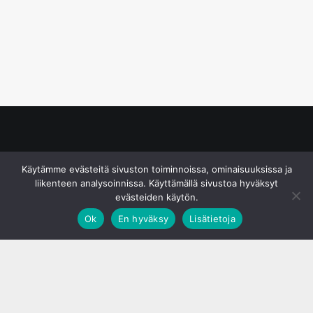
© S&J Media Oy
Käytämme evästeitä sivuston toiminnoissa, ominaisuuksissa ja
liikenteen analysoinnissa. Käyttämällä sivustoa hyväksyt
evästeiden käytön.
Ok
En hyväksy
Lisätietoja
;