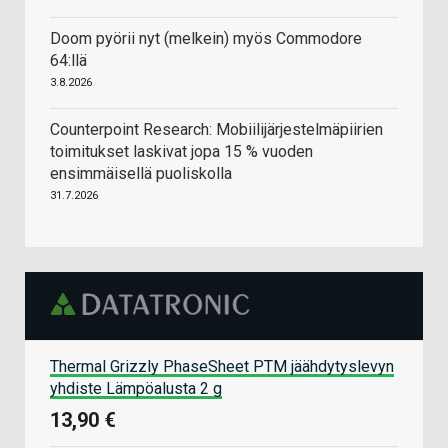
Doom pyörii nyt (melkein) myös Commodore
64:llä
3.8.2026
Counterpoint Research: Mobiilijärjestelmäpiirien
toimitukset laskivat jopa 15 % vuoden
ensimmäisellä puoliskolla
31.7.2026
Thermal Grizzly PhaseSheet PTM jäähdytyslevyn
yhdiste Lämpöalusta 2 g
13,90 €