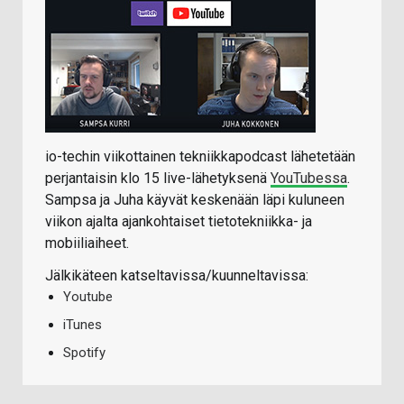
io-techin viikottainen tekniikkapodcast lähetetään
perjantaisin klo 15 live-lähetyksenä
YouTubessa
.
Sampsa ja Juha käyvät keskenään läpi kuluneen
viikon ajalta ajankohtaiset tietotekniikka- ja
mobiiliaiheet.
Jälkikäteen katseltavissa/kuunneltavissa:
Youtube
iTunes
Spotify