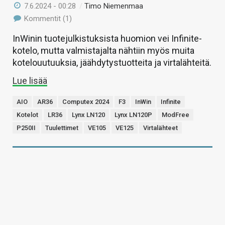
7.6.2024 - 00:28
/
Timo Niemenmaa
Kommentit (1)
InWinin tuotejulkistuksista huomion vei Infinite-
kotelo, mutta valmistajalta nähtiin myös muita
kotelouutuuksia, jäähdytystuotteita ja virtalähteitä.
Lue lisää
AIO
AR36
Computex 2024
F3
InWin
Infinite
Kotelot
LR36
Lynx LN120
Lynx LN120P
ModFree
P250II
Tuulettimet
VE105
VE125
Virtalähteet