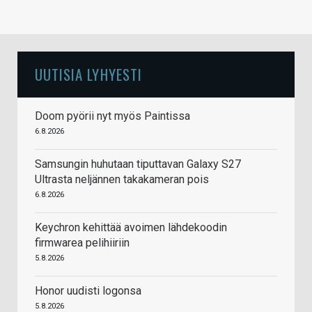
UUTISIA LYHYESTI
Doom pyörii nyt myös Paintissa
6.8.2026
Samsungin huhutaan tiputtavan Galaxy S27
Ultrasta neljännen takakameran pois
6.8.2026
Keychron kehittää avoimen lähdekoodin
firmwarea pelihiiriin
5.8.2026
Honor uudisti logonsa
5.8.2026