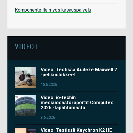
Komponenteille myös kasauspalvelu
VIDEOT
Video: Testissä Audeze Maxwell 2
-pelikuulokkeet
15.6.2026
Video: io-techin
messuosastoraportit Computex
2026 -tapahtumasta
3.6.2026
Video: Testissä Keychron K2 HE