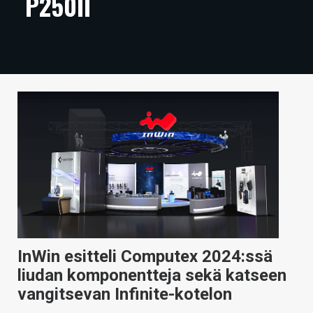
P250II
ARTIKKELIT
VIDEOT
TECHBBS
TIETOA
HINTA.FI
KAUPPA
VAIHDA TEEMA
InWin esitteli Computex 2024:ssä
HAKU
liudan komponentteja sekä katseen
vangitsevan Infinite-kotelon