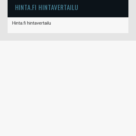
HINTA.FI HINTAVERTAILU
Hinta.fi hintavertailu