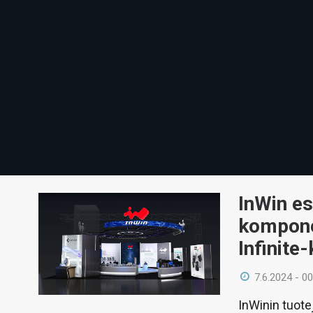
InWin es
kompone
Infinite
7.6.2024 - 00
InWinin tuote