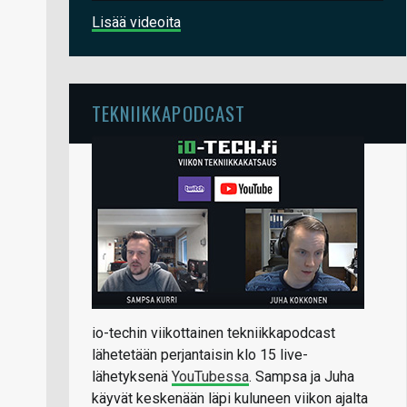
Lisää videoita
TEKNIIKKAPODCAST
io-techin viikottainen tekniikkapodcast
lähetetään perjantaisin klo 15 live-
lähetyksenä
YouTubessa
. Sampsa ja Juha
käyvät keskenään läpi kuluneen viikon ajalta