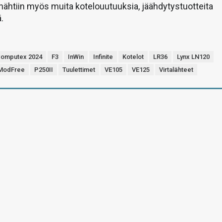
 nähtiin myös muita kotelouutuuksia, jäähdytystuotteita
ä.
omputex 2024
F3
InWin
Infinite
Kotelot
LR36
Lynx LN120
ModFree
P250II
Tuulettimet
VE105
VE125
Virtalähteet