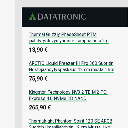
Thermal Grizzly PhaseSheet PTM
jäähdytyslevyn yhdiste Lämpöalusta 2 g
13,90 €
ARCTIC Liquid Freezer III Pro 360 Suoritin
Nestejäähdytyspakkaus 12 cm musta 1 kpl
75,90 €
Kingston Technology NV3 2 TB M.2 PCI
Express 4.0 NVMe 3D NAND
265,90 €
Thermalright Phantom Spirit 120 SE ARGB
Suoritin Ilmanjäähdytin 12 cm Musta 1 kpl