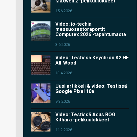
Maxwell 2 -pelikuulokkeet
15.6.2026
Video: io-techin
messuosastoraportit
Computex 2026 -tapahtumasta
3.6.2026
Video: Testissä Keychron K2 HE
All-Wood
13.4.2026
Uusi artikkeli & video: Testissä
Google Pixel 10a
9.3.2026
Video: Testissä Asus ROG
Kithara -pelikuulokkeet
11.2.2026