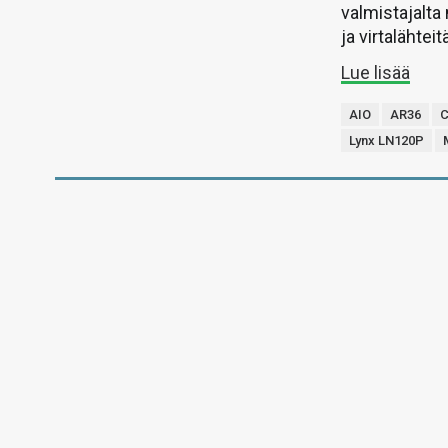
valmistajalta
ja virtalähteit
Lue lisää
AIO
AR36
C
Lynx LN120P