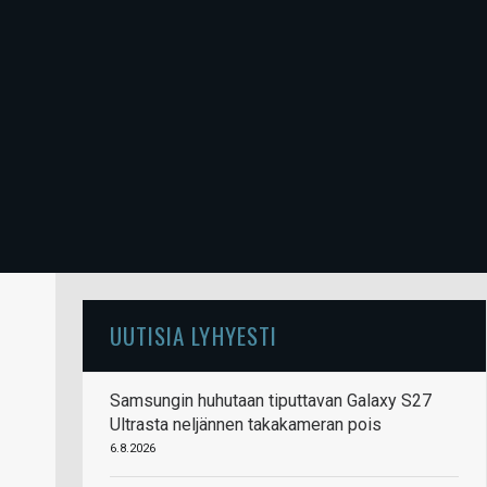
UUTISIA LYHYESTI
Samsungin huhutaan tiputtavan Galaxy S27
Ultrasta neljännen takakameran pois
6.8.2026