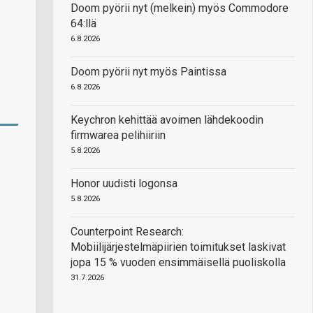
Doom pyörii nyt (melkein) myös Commodore
64:llä
6.8.2026
Doom pyörii nyt myös Paintissa
6.8.2026
Keychron kehittää avoimen lähdekoodin
firmwarea pelihiiriin
5.8.2026
Honor uudisti logonsa
5.8.2026
Counterpoint Research:
Mobiilijärjestelmäpiirien toimitukset laskivat
jopa 15 % vuoden ensimmäisellä puoliskolla
31.7.2026