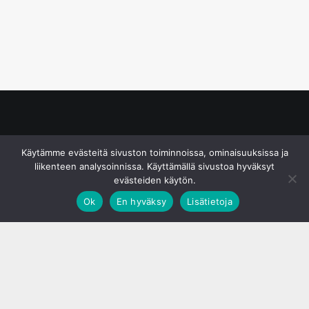
© S&J Media Oy
Käytämme evästeitä sivuston toiminnoissa, ominaisuuksissa ja
liikenteen analysoinnissa. Käyttämällä sivustoa hyväksyt
evästeiden käytön.
Ok
En hyväksy
Lisätietoja
;