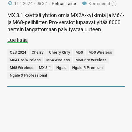
11.1.2024 - 08:32
/
Petrus Laine
Kommentit (1)
MX 3.1 käyttää yhtiön omia MX2A-kytkimiä ja M64-
ja M68-pelihiirten Pro-versiot lupaavat yltää 8000
hertsin langattomaan päivitystaajuuteen.
Lue lisää
CES 2024
Cherry
Cherry Xtrfy
M50
M50 Wireless
M64 Pro Wireless
M64 Wireless
M68 Pro Wireless
M68 Wireless
MX 3.1
Ngale
Ngale R Premium
Ngale X Professional