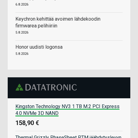
6.8.2026
Keychron kehittää avoimen lähdekoodin
firmwarea pelihiiriin
5.8.2026
Honor uudisti logonsa
5.8.2026
Kingston Technology NV3 1 TB M.2 PCI Express
4.0 NVMe 3D NAND
158,90 €
Thermal Grizzly PhaseSheet PTM jäähdytyslevyn