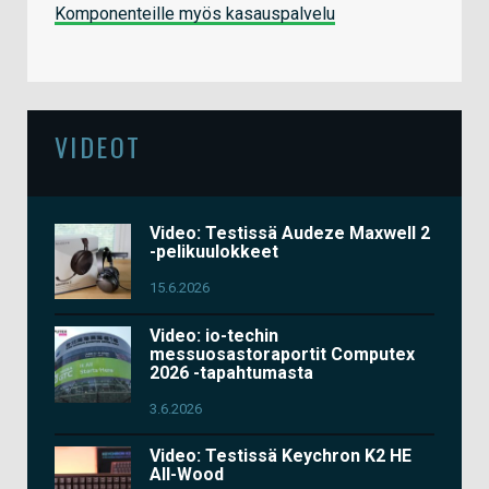
Komponenteille myös kasauspalvelu
VIDEOT
Video: Testissä Audeze Maxwell 2
-pelikuulokkeet
15.6.2026
Video: io-techin
messuosastoraportit Computex
2026 -tapahtumasta
3.6.2026
Video: Testissä Keychron K2 HE
All-Wood