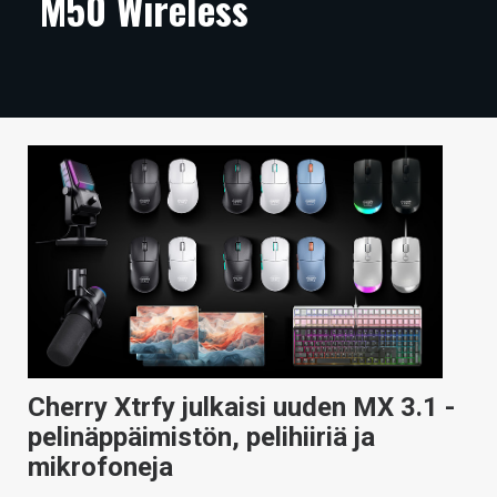
M50 Wireless
ARTIKKELIT
VIDEOT
TECHBBS
TIETOA
HINTA.FI
KAUPPA
VAIHDA TEEMA
Cherry Xtrfy julkaisi uuden MX 3.1 -
HAKU
pelinäppäimistön, pelihiiriä ja
mikrofoneja