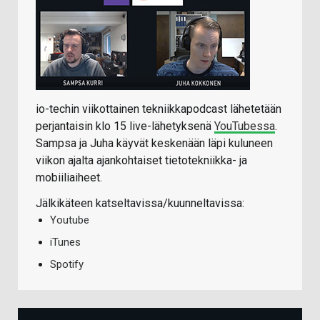
io-techin viikottainen tekniikkapodcast lähetetään
perjantaisin klo 15 live-lähetyksenä
YouTubessa
.
Sampsa ja Juha käyvät keskenään läpi kuluneen
viikon ajalta ajankohtaiset tietotekniikka- ja
mobiiliaiheet.
Jälkikäteen katseltavissa/kuunneltavissa:
Youtube
iTunes
Spotify