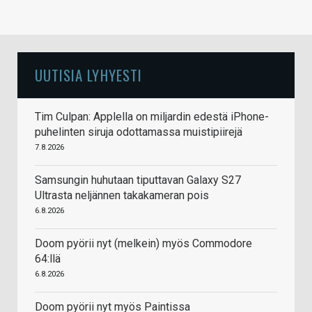
UUTISIA LYHYESTI
Tim Culpan: Applella on miljardin edestä iPhone-
puhelinten siruja odottamassa muistipiirejä
7.8.2026
Samsungin huhutaan tiputtavan Galaxy S27
Ultrasta neljännen takakameran pois
6.8.2026
Doom pyörii nyt (melkein) myös Commodore
64:llä
6.8.2026
Doom pyörii nyt myös Paintissa