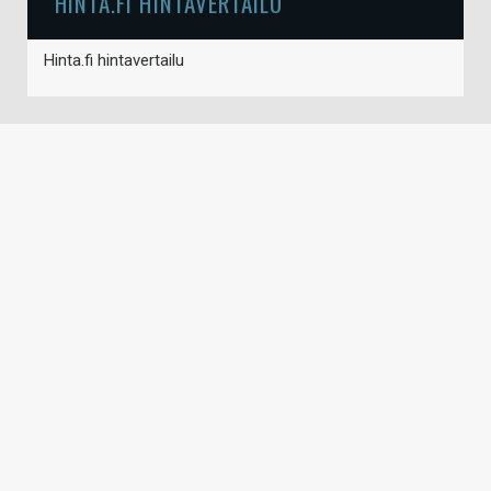
HINTA.FI HINTAVERTAILU
Hinta.fi hintavertailu